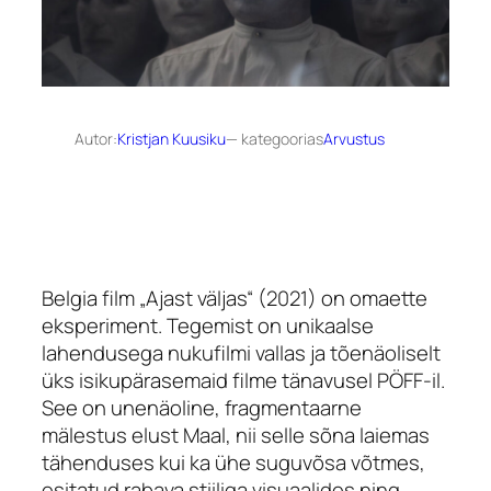
Autor:
Kristjan Kuusiku
— kategoorias
Arvustus
Belgia film „Ajast väljas“ (2021) on omaette
eksperiment. Tegemist on unikaalse
lahendusega nukufilmi vallas ja tõenäoliselt
üks isikupärasemaid filme tänavusel PÖFF-il.
See on unenäoline, fragmentaarne
mälestus elust Maal, nii selle sõna laiemas
tähenduses kui ka ühe suguvõsa võtmes,
esitatud rabava stiiliga visuaalides ning