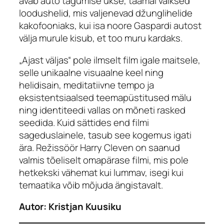
avab auto tagumise ukse, taamal vaiksed
loodushelid, mis valjenevad džunglihelide
kakofooniaks, kui isa noore Gaspardi autost
välja murule kisub, et too muru kardaks.
„Ajast väljas“ pole ilmselt film igale maitsele,
selle unikaalne visuaalne keel ning
helidisain, meditatiivne tempo ja
eksistentsiaalsed teemapüstitused mälu
ning identiteedi vallas on mõneti rasked
seedida. Kuid sättides end filmi
sageduslainele, tasub see kogemus igati
ära. Režissöör Harry Cleven on saanud
valmis tõeliselt omapärase filmi, mis pole
hetkekski vähemat kui lummav, isegi kui
temaatika võib mõjuda ängistavalt.
Autor: Kristjan Kuusiku