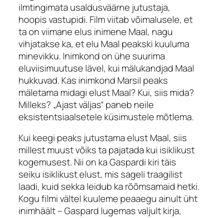
ilmtingimata usaldusväärne jutustaja,
hoopis vastupidi. Film viitab võimalusele, et
ta on viimane elus inimene Maal, nagu
vihjatakse ka, et elu Maal peakski kuuluma
minevikku. Inimkond on ühe suurima
eluviisimuutuse lävel, kui mälukandjad Maal
hukkuvad. Kas inimkond Marsil peaks
mäletama midagi elust Maal? Kui, siis mida?
Milleks? „Ajast väljas“ paneb neile
eksistentsiaalsetele küsimustele mõtlema.
Kui keegi peaks jutustama elust Maal, siis
millest muust võiks ta pajatada kui isiklikust
kogemusest. Nii on ka Gaspardi kiri täis
seiku isiklikust elust, mis sageli traagilist
laadi, kuid sekka leidub ka rõõmsamaid hetki.
Kogu filmi vältel kuuleme peaaegu ainult üht
inimhäält – Gaspard lugemas valjult kirja,