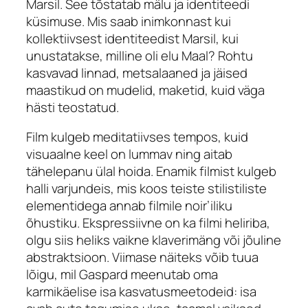
Marsil. See tõstatab mälu ja identiteedi
küsimuse. Mis saab inimkonnast kui
kollektiivsest identiteedist Marsil, kui
unustatakse, milline oli elu Maal? Rohtu
kasvavad linnad, metsalaaned ja jäised
maastikud on mudelid, maketid, kuid väga
hästi teostatud.
Film kulgeb meditatiivses tempos, kuid
visuaalne keel on lummav ning aitab
tähelepanu ülal hoida. Enamik filmist kulgeb
halli varjundeis, mis koos teiste stilistiliste
elementidega annab filmile
noir
’iliku
õhustiku. Ekspressiivne on ka filmi heliriba,
olgu siis heliks vaikne klaverimäng või jõuline
abstraktsioon. Viimase näiteks võib tuua
lõigu, mil Gaspard meenutab oma
karmikäelise isa kasvatusmeetodeid: isa