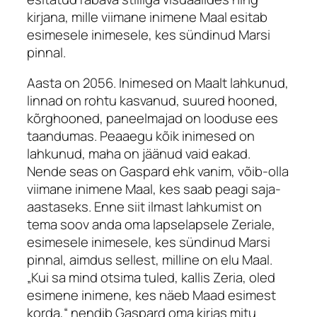
kirjana, mille viimane inimene Maal esitab
esimesele inimesele, kes sündinud Marsi
pinnal.
Aasta on 2056. Inimesed on Maalt lahkunud,
linnad on rohtu kasvanud, suured hooned,
kõrghooned, paneelmajad on looduse ees
taandumas. Peaaegu kõik inimesed on
lahkunud, maha on jäänud vaid eakad.
Nende seas on Gaspard ehk vanim, võib-olla
viimane inimene Maal, kes saab peagi saja-
aastaseks. Enne siit ilmast lahkumist on
tema soov anda oma lapselapsele Zeriale,
esimesele inimesele, kes sündinud Marsi
pinnal, aimdus sellest, milline on elu Maal.
„Kui sa mind otsima tuled, kallis Zeria, oled
esimene inimene, kes näeb Maad esimest
korda,“ nendib Gaspard oma kirjas mitu