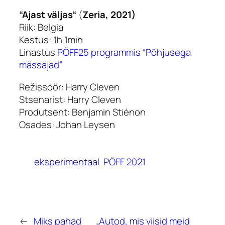
“Ajast väljas“
(
Zeria, 2021)
Riik: Belgia
Kestus: 1h 1min
Linastus
PÖFF25 programmis “Põhjusega
mässajad”
Režissöör: Harry Cleven
Stsenarist: Harry Cleven
Produtsent: Benjamin Stiénon
Osades: Johan Leysen
eksperimentaal
PÖFF 2021
←
Miks pahad
„Autod, mis viisid meid