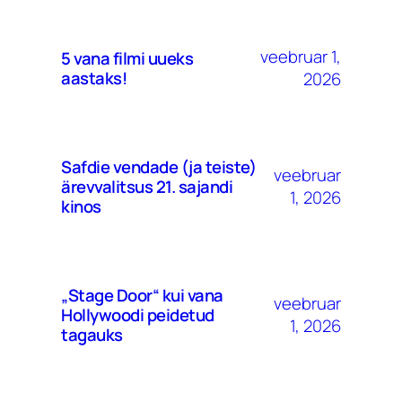
veebruar 1,
5 vana filmi uueks
aastaks!
2026
Safdie vendade (ja teiste)
veebruar
ärevvalitsus 21. sajandi
1, 2026
kinos
„Stage Door“ kui vana
veebruar
Hollywoodi peidetud
1, 2026
tagauks