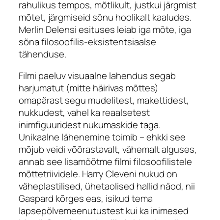
rahulikus tempos, mõtlikult, justkui järgmist
mõtet, järgmiseid sõnu hoolikalt kaaludes.
Merlin Delensi esituses leiab iga mõte, iga
sõna filosoofilis-eksistentsiaalse
tähenduse.
Filmi paeluv visuaalne lahendus segab
harjumatut (mitte häirivas mõttes)
omapärast segu mudelitest, makettidest,
nukkudest, vahel ka reaalsetest
inimfiguuridest nukumaskide taga.
Unikaalne lähenemine toimib – ehkki see
mõjub veidi võõrastavalt, vähemalt alguses,
annab see lisamõõtme filmi filosoofilistele
mõttetriividele. Harry Cleveni nukud on
väheplastilised, ühetaolised hallid näod, nii
Gaspard kõrges eas, isikud tema
lapsepõlvemeenutustest kui ka inimesed