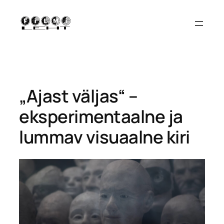
Liigu
sisu
juurde
„Ajast väljas“ –
eksperimentaalne ja
lummav visuaalne kiri