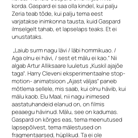
korda. Gaspard ei saa olla kindel, kui palju
Zeria teab tõde, kui palju tema eest
varjatakse inimkonna tausta, kuid Gaspard
ilmselgelt tahab, et lapselaps teaks. Et ei
unustataks.
„Laiub surm nagu lävi / läbi hommikuao. /
Aga olnu ei hävi, / sest et mälu ei kao.“ Nii
algab Artur Alliksaare luuletus „Kuskil ajajõe
taga“. Harry Cleveni eksperimentaalne
stop-
motion-
animatsioon „Ajast väljas“ paneb
mõtlema sellele, mis saab, kui olnu hävib, kui
mälu kaob. Elu Maal, nii nagu inimesed
aastatuhandeid elanud on, on filmis
peaaegu hävinud. Mälu, see on kadumas.
Gaspard on kõrges eas, tema meenutused
lapsepõlvest, tema mälestused on
fragmentaarsed, hüplikud. Ta ei ole