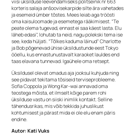
viisi üksilduse leevendamiseks politseinik nr 663
korteris salaja anšoovisekarpide silte ära vahetades
ja esemeid ümber tõstes. Mees leiab aga tröösti
oma kaisuloomade ja esemetega rääkimisest. “Te
peate olema tugevad, ennast ei saa käest lasta. Elu
läheb edasi”, lohutab ta neid, nagu polekski tema ise
see, keda hüljati. “Tõlkes kaduma läinud” Charlotte
ja Bob põgenevad ühise üksildustunde eest Tokyo
ööellu, kus ennastunustavalt karaoket lauldes end
taas elavana tunnevad. Igaühele oma retsept.
Üksildusel olevat omadus aja jooksul kuhjuda ning
see pidavat tekitama tõsiseid terviseprobleeme.
Sofia Coppola ja Wong Kar-wai annavad oma
teostega mõista, et ilmselt kõige parem rohi
üksilduse vastu on siiski inimlik kontakt. Selline
tähendusrikas, mis võib tekkida juhuslikust
kohtumisest ja pärast mida ei ole elu enam päris
endine.
Autor: Kati Vuks