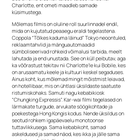
Charlotte, ent ometi maadleb samade
küsimustega.
Mõlemas filmis on oluline roll suurlinnadel endil,
mida on kujutatud peaaegu eraldi tegelastena.
Coppola “Tõlkes kaduma läinud” Tokyo neoontuled,
reklaamtahvlid ja mänguautomaadid
sümboliseerivad rohkeid võimalusi tarbida, meelt
lahutada ja end unustada. See on küll peibutav, aga
ka võõrastust tekitav nii Charlotte’le kui Bobile, kes
on arusaamatu keele ja kultuuri keskel segaduses.
Ainus koht, kus mõlemad mingit mõistmist leiavad,
on hotellibaar, mis on ühtlasi üksildaste saatuste
ristumiskohaks. Samuti nagu kebabikiosk
“Chungking Expressis”. Kar-wai filmi tegelased on
lärmakate turgude, arvukate söögikohtade ja
poekestega Hong Kongis kodus. Nende üksildus on
seotud rohkem igapäevaelu monotoonse
tuttavlikkusega. Sama kebabikoht, samad
askeldused ja samad näod, kes ikka ja jälle sama