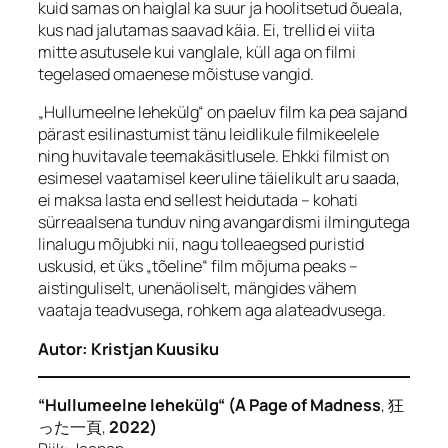
kuid samas on haiglal ka suur ja hoolitsetud õueala,
kus nad jalutamas saavad käia. Ei, trellid ei viita
mitte asutusele kui vanglale, küll aga on filmi
tegelased omaenese mõistuse vangid.
„Hullumeelne lehekülg“ on paeluv film ka pea sajand
pärast esilinastumist tänu leidlikule filmikeelele
ning huvitavale teemakäsitlusele. Ehkki filmist on
esimesel vaatamisel keeruline täielikult aru saada,
ei maksa lasta end sellest heidutada – kohati
sürreaalsena tunduv ning avangardismi ilmingutega
linalugu mõjubki nii, nagu tolleaegsed puristid
uskusid, et üks „tõeline“ film mõjuma peaks –
aistinguliselt, unenäoliselt, mängides vähem
vaataja teadvusega, rohkem aga alateadvusega.
Autor: Kristjan Kuusiku
“Hullumeelne lehekülg“ (
A Page of Madness
, 狂
った一頁,
2022)