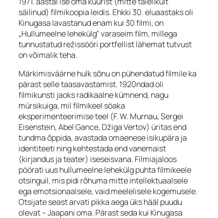
1971. aastal ise oma kuurist (mitte täielikult
säilinud) filmikoopia leidis. Ehkki 30. eluaastaks oli
Kinugasa lavastanud enam kui 30 filmi, on
„Hullumeelne lehekülg“ varaseim film, millega
tunnustatud režissööri portfellist lähemat tutvust
on võimalik teha.
Märkimisväärne hulk sõnu on pühendatud filmile ka
pärast selle taasavastamist. 1920ndad oli
filmikunsti jaoks radikaalne kümnend, nagu
mürsikuiga, mil filmikeel söaka
eksperimenteerimise teel (F. W. Murnau, Sergei
Eisenstein, Abel Gance, Džiga Vertov) üritas end
tundma õppida, avastada omaenese isikupära ja
identiteeti ning kehtestada end vanemaist
(kirjandus ja teater) iseseisvana. Filmiajaloos
pöörati uus hullumeelne lehekülg puhta filmikeele
otsinguil, mis pidi rõhuma mitte intellektuaalsele
ega emotsionaalsele, vaid meelelisele kogemusele.
Otsijate seast arvati pikka aega üks hääl puudu
olevat – Jaapani oma. Pärast seda kui Kinugasa