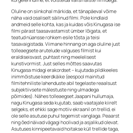
Oluline on siinkohal märkida, et tänapäeval võime
näha vaid osaliselt säilinud filmi. Pole kindlaid
andmeid selle kohta, kas ja kuidas võis Kinugasa ise
filmi pärast taasavastamist ümber lõigata, et
teatud nüansse rohkem esile tõsta ja teisi
tasavaigistada. Viimane hinnang on aga oluline just
tolleaegsete arutelude valguses filmist kui
eraldiseisvast, puhtast ning meelelisest
kunstivormist. Just selles mõttes saavutas
Kinugasa midagi erakordset – kujutada pildikeeles
inimmõistuse keerdkäike (eespool mainitud
filmitehniliste lahenduste abil tegelaste reaalsust
subjektiivsete mälestuste ning ulmadega
põimides). Nähes tolleaegset Jaapani hullumaja,
nagu Kinugasa seda kujutab, saab vaatajale kiirelt
selgeks, et ehkki sage motiiv ekraanil on trellid, ei
ole selle asutuse puhul tegemist vanglaga. Peaarst
ning õed näivad vägagi hoolivad ja asjalikud olevat.
Asutuses kinnipeetavaid hoitakse küll trellide taga,