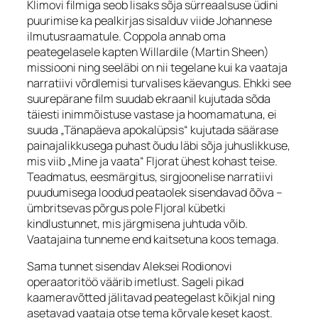
Klimovi filmiga seob lisaks sõja sürreaalsuse üdini
puurimise ka pealkirjas sisalduv viide Johannese
ilmutusraamatule. Coppola annab oma
peategelasele kapten Willardile (Martin Sheen)
missiooni ning seeläbi on nii tegelane kui ka vaataja
narratiivi võrdlemisi turvalises käevangus. Ehkki see
suurepärane film suudab ekraanil kujutada sõda
täiesti inimmõistuse vastase ja hoomamatuna, ei
suuda „Tänapäeva apokalüpsis“ kujutada säärase
painajalikkusega puhast õudu läbi sõja juhuslikkuse,
mis viib „Mine ja vaata“ Fljorat ühest kohast teise.
Teadmatus, eesmärgitus, sirgjoonelise narratiivi
puudumisega loodud peataolek sisendavad õõva –
ümbritsevas põrgus pole Fljoral kübetki
kindlustunnet, mis järgmisena juhtuda võib.
Vaatajaina tunneme end kaitsetuna koos temaga.
Sama tunnet sisendav Aleksei Rodionovi
operaatoritöö väärib imetlust. Sageli pikad
kaameravõtted jälitavad peategelast kõikjal ning
asetavad vaataja otse tema kõrvale keset kaost.