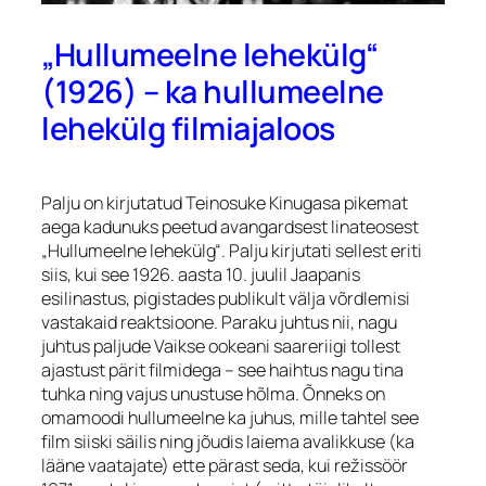
„Hullumeelne lehekülg“
(1926) – ka hullumeelne
lehekülg filmiajaloos
Palju on kirjutatud Teinosuke Kinugasa pikemat
aega kadunuks peetud avangardsest linateosest
„Hullumeelne lehekülg“. Palju kirjutati sellest eriti
siis, kui see 1926. aasta 10. juulil Jaapanis
esilinastus, pigistades publikult välja võrdlemisi
vastakaid reaktsioone. Paraku juhtus nii, nagu
juhtus paljude Vaikse ookeani saareriigi tollest
ajastust pärit filmidega – see haihtus nagu tina
tuhka ning vajus unustuse hõlma. Õnneks on
omamoodi hullumeelne ka juhus, mille tahtel see
film siiski säilis ning jõudis laiema avalikkuse (ka
lääne vaatajate) ette pärast seda, kui režissöör