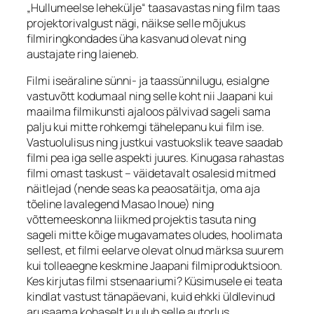
„Hullumeelse lehekülje“ taasavastas ning film taas
projektorivalgust nägi, näikse selle mõjukus
filmiringkondades üha kasvanud olevat ning
austajate ring laieneb.
Filmi iseäraline sünni- ja taassünnilugu, esialgne
vastuvõtt kodumaal ning selle koht nii Jaapani kui
maailma filmikunsti ajaloos pälvivad sageli sama
palju kui mitte rohkemgi tähelepanu kui film ise.
Vastuolulisus ning justkui vastuokslik teave saadab
filmi pea iga selle aspekti juures. Kinugasa rahastas
filmi omast taskust – väidetavalt osalesid mitmed
näitlejad (nende seas ka peaosatäitja, oma aja
tõeline lavalegend Masao Inoue) ning
võttemeeskonna liikmed projektis tasuta ning
sageli mitte kõige mugavamates oludes, hoolimata
sellest, et filmi eelarve olevat olnud märksa suurem
kui tolleaegne keskmine Jaapani filmiproduktsioon.
Kes kirjutas filmi stsenaariumi? Küsimusele ei teata
kindlat vastust tänapäevani, kuid ehkki üldlevinud
arusaama kohaselt kuulub selle autorlus