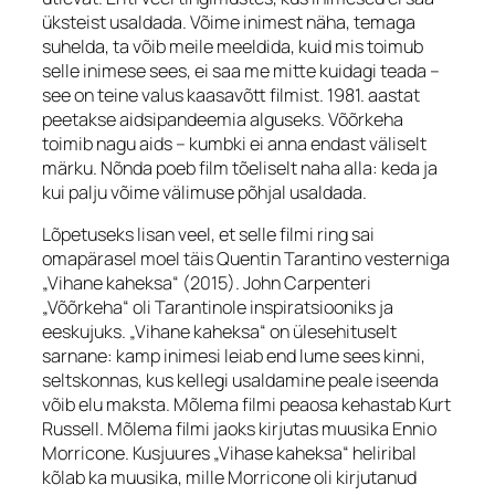
üksteist usaldada. Võime inimest näha, temaga
suhelda, ta võib meile meeldida, kuid mis toimub
selle inimese sees, ei saa me mitte kuidagi teada –
see on teine valus kaasavõtt filmist. 1981. aastat
peetakse aidsipandeemia alguseks. Võõrkeha
toimib nagu aids – kumbki ei anna endast väliselt
märku. Nõnda poeb film tõeliselt naha alla: keda ja
kui palju võime välimuse põhjal usaldada.
Lõpetuseks lisan veel, et selle filmi ring sai
omapärasel moel täis Quentin Tarantino vesterniga
„Vihane kaheksa“ (2015). John Carpenteri
„Võõrkeha“ oli Tarantinole inspiratsiooniks ja
eeskujuks. „Vihane kaheksa“ on ülesehituselt
sarnane: kamp inimesi leiab end lume sees kinni,
seltskonnas, kus kellegi usaldamine peale iseenda
võib elu maksta. Mõlema filmi peaosa kehastab Kurt
Russell. Mõlema filmi jaoks kirjutas muusika Ennio
Morricone. Kusjuures „Vihase kaheksa“ heliribal
kõlab ka muusika, mille Morricone oli kirjutanud