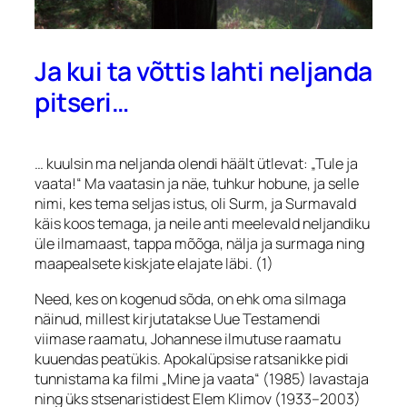
Ja kui ta võttis lahti neljanda
pitseri…
… kuulsin ma neljanda olendi häält ütlevat: „Tule ja
vaata!“ Ma vaatasin ja näe, tuhkur hobune, ja selle
nimi, kes tema seljas istus, oli Surm, ja Surmavald
käis koos temaga, ja neile anti meelevald neljandiku
üle ilmamaast, tappa mõõga, nälja ja surmaga ning
maapealsete kiskjate elajate läbi. (1)
Need, kes on kogenud sõda, on ehk oma silmaga
näinud, millest kirjutatakse Uue Testamendi
viimase raamatu, Johannese ilmutuse raamatu
kuuendas peatükis. Apokalüpsise ratsanikke pidi
tunnistama ka filmi „Mine ja vaata“ (1985) lavastaja
ning üks stsenaristidest Elem Klimov (1933–2003)