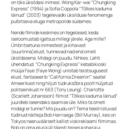
on täis üksildasi inimesi. Wong Kar-wai “Chungking
Express” (1994) ja Sofia Coppola “Tõlkes kaduma
läinud” (2003) tegelevadki üksilduse fenomeniga
pulbitseva eluga metropolide südames.
Nende filmide keskmes on tegelased, keda
iseloomustab igatsus millegi järele. Aga mille?
Ümbritsetuna inimestest ja kihavast
(suurlinna)elust, tunnevad nad end ometi
üksildasena. Midagi on puudu. Nihkes. Lahti
ühendatud. “Chungking Expressi” kebabikioski
müüja Faye (Faye Wong) unistab teistsugusest
elust, fantaseerib
“California Dreamin’”
saatel
Ameerikast ning hiljuti tüdruksõbra poolt hüljatud
politseinikust nr 663 (Tony Leung). Charlotte
(Scarlett Johansson) filmist “Tõlkes kaduma läinud”
juurdleb iseendaks saamise üle. Miks ta ometi
midagi ei tunne? Mis puudu on? Tema teed ristuvad
tüdinud näitleja Bob Harrisega (Bill Murray), kes on
Tokyos naeruväärselt kallist viskireklaami filmimas.
Bob on oma elus küll täiesti teises kohas kui