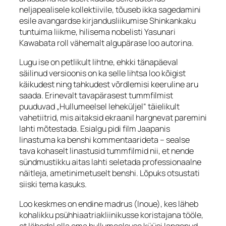
neljapealisele kollektiivile, tõuseb ikka sagedamini
esile avangardse kirjandusliikumise Shinkankaku
tuntuima liikme, hilisema nobelisti Yasunari
Kawabata roll vähemalt algupärase loo autorina.
Lugu ise on petlikult lihtne, ehkki tänapäeval
säilinud versioonis on ka selle lihtsa loo kõigist
käikudest ning tahkudest võrdlemisi keeruline aru
saada. Erinevalt tavapärasest tummfilmist
puuduvad „Hullumeelsel leheküljel“ täielikult
vahetiitrid, mis aitaksid ekraanil hargnevat paremini
lahti mõtestada. Esialgu pidi film Jaapanis
linastuma ka
benshi
kommentaarideta – sealse
tava kohaselt linastusid tummfilmid nii, et nende
sündmustikku aitas lahti seletada professionaalne
näitleja, ametinimetuselt
benshi
. Lõpuks otsustati
siiski tema kasuks.
Loo keskmes on endine madrus (Inoue), kes läheb
kohalikku psühhiaatriakliinikusse koristajana tööle,
et lähedal olla oma hullumeelsuse küüsi langenud