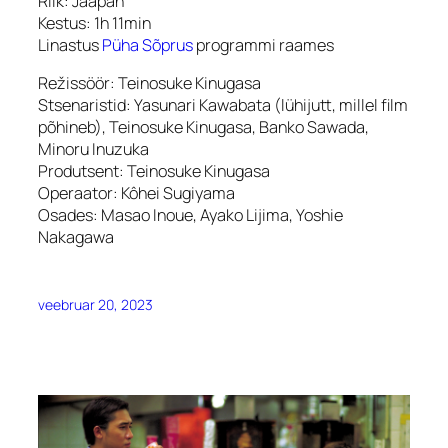
Riik: Jaapan
Kestus: 1h 11min
Linastus
Püha Sõpru
s
programmi raames
Režissöör: Teinosuke Kinugasa
Stsenaristid: Yasunari Kawabata (lühijutt, millel film
põhineb),
Teinosuke Kinugasa,
Banko Sawada,
Minoru Inuzuka
Produtsent
:
Teinosuke Kinugasa
Operaator: Kôhei Sugiyama
Osades: Masao Inoue, Ayako Lijima, Yoshie
Nakagawa
veebruar 20, 2023