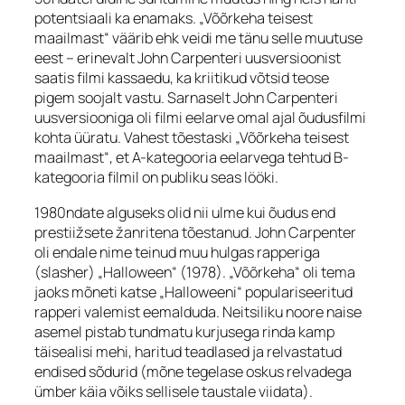
potentsiaali ka enamaks. „Võõrkeha teisest
maailmast“ väärib ehk veidi me tänu selle muutuse
eest – erinevalt John Carpenteri uusversioonist
saatis filmi kassaedu, ka kriitikud võtsid teose
pigem soojalt vastu. Sarnaselt John Carpenteri
uusversiooniga oli filmi eelarve omal ajal õudusfilmi
kohta üüratu. Vahest tõestaski „Võõrkeha teisest
maailmast“, et A-kategooria eelarvega tehtud B-
kategooria filmil on publiku seas lööki.
1980ndate alguseks olid nii ulme kui õudus end
prestiižsete žanritena tõestanud. John Carpenter
oli endale nime teinud muu hulgas rapperiga
(
slasher
) „Halloween“ (1978). „Võõrkeha“ oli tema
jaoks mõneti katse „Halloweeni“ populariseeritud
rapperi valemist eemalduda. Neitsiliku noore naise
asemel pistab tundmatu kurjusega rinda kamp
täisealisi mehi, haritud teadlased ja relvastatud
endised sõdurid (mõne tegelase oskus relvadega
ümber käia võiks sellisele taustale viidata).