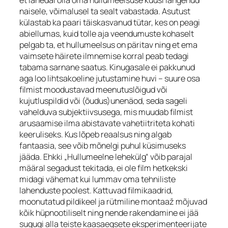
naisele, võimalusel ta sealt vabastada. Asutust
külastab ka paari täiskasvanud tütar, kes on peagi
abiellumas, kuid tolle aja veendumuste kohaselt
pelgab ta, et hullumeelsus on päritav ning et ema
vaimsete häirete ilmnemise korral peab tedagi
tabama sarnane saatus. Kinugasale ei pakkunud
aga loo lihtsakoeline jutustamine huvi – suure osa
filmist moodustavad meenutuslõigud või
kujutluspildid või (õudus)unenäod, seda sageli
vahelduva subjektiivsusega, mis muudab filmist
arusaamise ilma abistavate vahetiitriteta kohati
keeruliseks. Kus lõpeb reaalsus ning algab
fantaasia, see võib mõnelgi puhul küsimuseks
jääda. Ehkki „Hullumeelne lehekülg“ võib parajal
määral segadust tekitada, ei ole film hetkekski
midagi vähemat kui lummav oma tehniliste
lahenduste poolest. Kattuvad filmikaadrid,
moonutatud pildikeel ja rütmiline montaaž mõjuvad
kõik hüpnootiliselt ning nende rakendamine ei jää
sugugi alla teiste kaasaegsete eksperimenteerijate