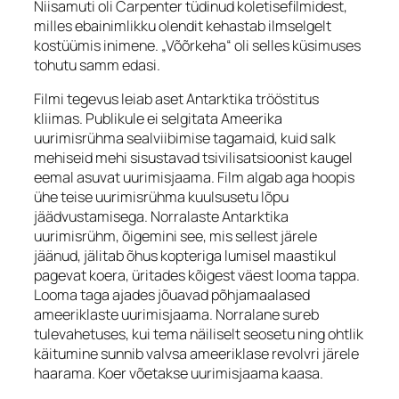
Niisamuti oli Carpenter tüdinud koletisefilmidest,
milles ebainimlikku olendit kehastab ilmselgelt
kostüümis inimene. „Võõrkeha“ oli selles küsimuses
tohutu samm edasi.
Filmi tegevus leiab aset Antarktika trööstitus
kliimas. Publikule ei selgitata Ameerika
uurimisrühma sealviibimise tagamaid, kuid salk
mehiseid mehi sisustavad tsivilisatsioonist kaugel
eemal asuvat uurimisjaama. Film algab aga hoopis
ühe teise uurimisrühma kuulsusetu lõpu
jäädvustamisega. Norralaste Antarktika
uurimisrühm, õigemini see, mis sellest järele
jäänud, jälitab õhus kopteriga lumisel maastikul
pagevat koera, üritades kõigest väest looma tappa.
Looma taga ajades jõuavad põhjamaalased
ameeriklaste uurimisjaama. Norralane sureb
tulevahetuses, kui tema näiliselt seosetu ning ohtlik
käitumine sunnib valvsa ameeriklase revolvri järele
haarama. Koer võetakse uurimisjaama kaasa.