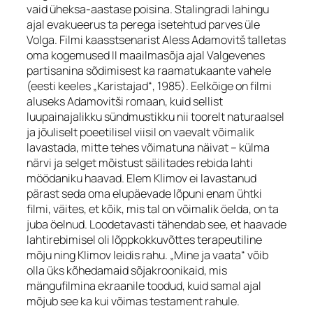
vaid üheksa-aastase poisina. Stalingradi lahingu
ajal evakueerus ta perega isetehtud parves üle
Volga. Filmi kaasstsenarist Aless Adamovitš talletas
oma kogemused II maailmasõja ajal Valgevenes
partisanina sõdimisest ka raamatukaante vahele
(eesti keeles „Karistajad“, 1985). Eelkõige on filmi
aluseks Adamovitši romaan, kuid sellist
luupainajalikku sündmustikku nii toorelt naturaalsel
ja jõuliselt poeetilisel viisil on vaevalt võimalik
lavastada, mitte tehes võimatuna näivat – külma
närvi ja selget mõistust säilitades rebida lahti
möödaniku haavad. Elem Klimov ei lavastanud
pärast seda oma elupäevade lõpuni enam ühtki
filmi, väites, et kõik, mis tal on võimalik öelda, on ta
juba öelnud. Loodetavasti tähendab see, et haavade
lahtirebimisel oli lõppkokkuvõttes terapeutiline
mõju ning Klimov leidis rahu. „Mine ja vaata“ võib
olla üks kõhedamaid sõjakroonikaid, mis
mängufilmina ekraanile toodud, kuid samal ajal
mõjub see ka kui võimas testament rahule.