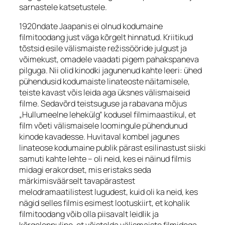
sarnastele katsetustele.
1920ndate Jaapanis ei olnud kodumaine
filmitoodang just väga kõrgelt hinnatud. Kriitikud
tõstsid esile välismaiste režissööride julgust ja
võimekust, omadele vaadati pigem pahakspaneva
pilguga. Nii olid kinodki jagunenud kahte leeri: ühed
pühendusid kodumaiste linateoste näitamisele,
teiste kavast võis leida aga üksnes välismaiseid
filme. Sedavõrd teistsuguse ja rabavana mõjus
„Hullumeelne lehekülg“ kodusel filmimaastikul, et
film võeti välismaisele loomingule pühendunud
kinode kavadesse. Huvitaval kombel jagunes
linateose kodumaine publik pärast esilinastust siiski
samuti kahte lehte – oli neid, kes ei näinud filmis
midagi erakordset, mis eristaks seda
märkimisväärselt tavapärastest
melodramaatilistest lugudest, kuid oli ka neid, kes
nägid selles filmis esimest lootuskiirt, et kohalik
filmitoodang võib olla piisavalt leidlik ja
kõrgelennuline, et võistelda välismaiste filmidega.