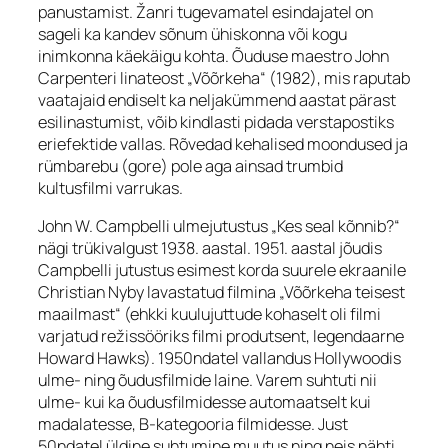
panustamist. Žanri tugevamatel esindajatel on
sageli ka kandev sõnum ühiskonna või kogu
inimkonna käekäigu kohta. Õuduse maestro John
Carpenteri linateost „Võõrkeha“ (1982), mis raputab
vaatajaid endiselt ka neljakümmend aastat pärast
esilinastumist, võib kindlasti pidada verstapostiks
eriefektide vallas. Rõvedad kehalised moondused ja
rümbarebu (
gore
) pole aga ainsad trumbid
kultusfilmi varrukas.
John W. Campbelli ulmejutustus „Kes seal kõnnib?“
nägi trükivalgust 1938. aastal. 1951. aastal jõudis
Campbelli jutustus esimest korda suurele ekraanile
Christian Nyby lavastatud filmina „Võõrkeha teisest
maailmast“ (ehkki kuulujuttude kohaselt oli filmi
varjatud režissööriks filmi produtsent, legendaarne
Howard Hawks). 1950ndatel vallandus Hollywoodis
ulme- ning õudusfilmide laine. Varem suhtuti nii
ulme- kui ka õudusfilmidesse automaatselt kui
madalatesse, B-kategooria filmidesse. Just
50ndatel üldine suhtumine muutus ning neis nähti