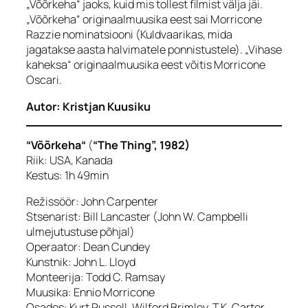
„Võõrkeha“ jaoks, kuid mis tollest filmist välja jäi.
„Võõrkeha“ originaalmuusika eest sai Morricone
Razzie nominatsiooni (Kuldvaarikas, mida
jagatakse aasta halvimatele ponnistustele). „Vihase
kaheksa“ originaalmuusika eest võitis Morricone
Oscari.
Autor: Kristjan Kuusiku
“Võõrkeha“
(
“The Thing”, 1982)
Riik: USA, Kanada
Kestus: 1h 49min
Režissöör: John Carpenter
Stsenarist: Bill Lancaster (John W. Campbelli
ulmejutustuse põhjal)
Operaator: Dean Cundey
Kunstnik: John L. Lloyd
Monteerija: Todd C. Ramsay
Muusika: Ennio Morricone
Osades: Kurt Russell, Wilford Brimley, T.K. Carter,