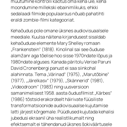
muutumine kontrolli kaotus oma keha üle, keha
moondumine millekski ebainimlikuks, ehkki
sedalaadi filmide populaarsus nõuab pahatihti
eraldi
zombie
-filmi kategooriat.
Kehaõudus pole omane üksnes audiovisuaalsele
meediale. Kuulsa näitena kirjandusest sisaldab
kehaõuduse elemente Mary Shelley romaan
„Frankenstein“ (1818). Kinolinal sai see õuduse
alamžanr aga tõelise hoo sisse 1970ndate lõpus ja
1980ndate alguses. Kanada päritolu Verise Paruni
David Cronenbergi panust ei saa siinkohal
alahinnata. Tema „Värinad“ (1975), „Marutõbine“
(1977), „Järelkasv“ (1979), „Skännerid“ (1981),
„Videodroom“ (1983) ning uusversioon
samanimelisest 1958. aasta õudusfilmist „Kärbes“
(1986) tõstsid erakordselt häirivate füüsiliste
transformatsioonide audiovisuaalse kujutamise
latti järjest kõrgemale. Püüdlused kujutada kehalisi
jubedusi ekraanil üha realistlikumalt ning
efektsemalt ei tähendanud üksnes šokiväärtusele