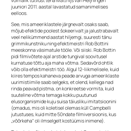
võimalik tutvust teha Matthijs van Heijningen
juuniori 2011. aastal lavastatud samanimelises
eelloos.
See, mis ameeriklastele järgnevalt osaks saab,
mõjub efektide poolest šokeerivalt ja jalustrabavalt
veel nelikümmend aastat hiljemgi, suuresti tänu
grimmikunstniku ning efektimeistri Rob Bottini
meeskonna väsimatule tööle. Või siiski. Rob Bottin
pidi filmivõtete ajal arstide tungival soovitusel
kurnatuse tõttu aja maha võtma. Sedavõrd ohtlik
võib olla efektimeistri töö. Algul 12-liikmelisele, kuid
kiires tempos kahaneva peade arvuga ameeriklaste
uurimistiimile saab selgeks, et olend, kellega nad
rinda peavad pistma, on konkreetse vormita, kuid
suuteline võtma temaga kokku puutunud
elusorganismide kuju suisa täiusliku imitatsioonini
(omadus, mis oli koletisel olemas küll Campbelli
jutustuses, kuid mitte 50ndate filmiversioonis, kus
„võõrkeha“ oli ilmselgelt kostüümis inimene).