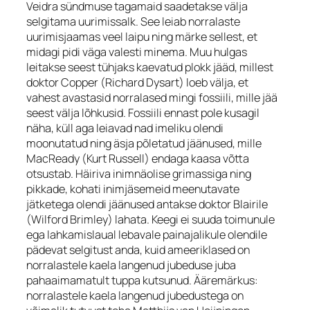
Veidra sündmuse tagamaid saadetakse välja
selgitama uurimissalk. See leiab norralaste
uurimisjaamas veel laipu ning märke sellest, et
midagi pidi väga valesti minema. Muu hulgas
leitakse seest tühjaks kaevatud plokk jääd, millest
doktor Copper (Richard Dysart) loeb välja, et
vahest avastasid norralased mingi fossiili, mille jää
seest välja lõhkusid. Fossiili ennast pole kusagil
näha, küll aga leiavad nad imeliku olendi
moonutatud ning äsja põletatud jäänused, mille
MacReady (Kurt Russell) endaga kaasa võtta
otsustab. Häiriva inimnäolise grimassiga ning
pikkade, kohati inimjäsemeid meenutavate
jätketega olendi jäänused antakse doktor Blairile
(Wilford Brimley) lahata. Keegi ei suuda toimunule
ega lahkamislaual lebavale painajalikule olendile
pädevat selgitust anda, kuid ameeriklased on
norralastele kaela langenud jubeduse juba
pahaaimamatult tuppa kutsunud. Ääremärkus:
norralastele kaela langenud jubedustega on