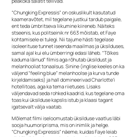
peakoka salatit tellivad.
“Chungking Expressis” on oskuslikult kasutatud
kaameravõtet, mil tegelane justkui tardub paigale,
ent teda ümbritseva liikumine kiireneb. Näiteks
stseenis, kus politseinik nr 663 mõistab, et Faye
kohtamisele ei tulegi. Nii tajume hästi tegelase
isoleerituse tunnet iseenda maailmas ja üksilduses,
samal ajal kui elu ümberringi edasi läheb. “Tõlkes
kaduma läinud” filmis aga rõhutab üksildust ja
melanhooliat tonaalsus. Sinine (inglise keeles on ka
väljend “
feeling blue”
melanhoolse ja kurva tunde
kirjeldamiseks
)
ja hall domineerivad Charlotte’i
hotellitoas, aga ka tema riietuses. Lisaks
väljendavad seda rohked kaadrid, kus tegelane oma
toas kui üksilduse kapslis istub ja klaasi tagant
igatsevalt välja vaatab.
Mõlemat filmi iseloomustab üksilduse vaatlus läbi
sooja huumoriprisma, mis on inimlik ja helge.
“Chungking Expressis” näeme, kuidas Faye leiab