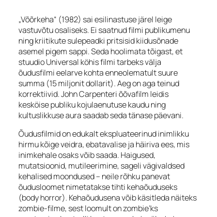
„Võõrkeha“ (1982) sai esilinastuse järel leige
vastuvõtu osaliseks. Ei saatnud filmi publikumenu
ning kriitikute sulepeadki pritsisid kiidusõnade
asemel pigem sappi. Seda hoolimata tõigast, et
stuudio Universal köhis filmi tarbeks välja
õudusfilmi eelarve kohta enneolematult suure
summa (15 miljonit dollarit). Aeg on aga teinud
korrektiivid. John Carpenteri õõvafilm leidis
kesköise publiku kojulaenutuse kaudu ning
kultuslikkuse aura saadab seda tänase päevani.
Õudusfilmid on edukalt ekspluateerinud inimlikku
hirmu kõige veidra, ebatavalise ja häiriva ees, mis
inimkehale osaks võib saada. Haigused,
mutatsioonid, mutileerimine, sageli vägivaldsed
kehalised moondused – neile rõhku panevat
õudusloomet nimetatakse tihti kehaõuduseks
(
body horror
). Kehaõudusena võib käsitleda näiteks
zombie
-filme, sest loomult on
zombie
’ks