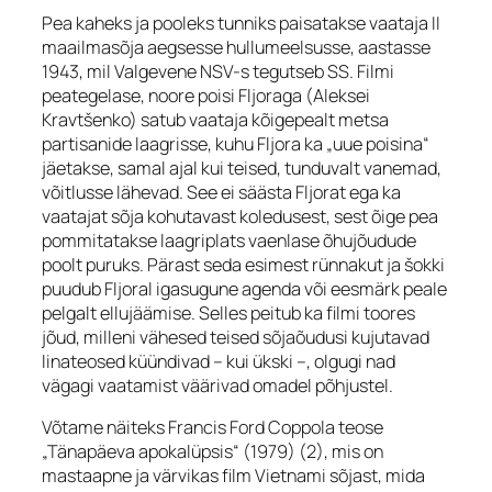
Pea kaheks ja pooleks tunniks paisatakse vaataja II
maailmasõja aegsesse hullumeelsusse, aastasse
1943, mil Valgevene NSV-s tegutseb SS. Filmi
peategelase, noore poisi Fljoraga (Aleksei
Kravtšenko) satub vaataja kõigepealt metsa
partisanide laagrisse, kuhu Fljora ka „uue poisina“
jäetakse, samal ajal kui teised, tunduvalt vanemad,
võitlusse lähevad. See ei säästa Fljorat ega ka
vaatajat sõja kohutavast koledusest, sest õige pea
pommitatakse laagriplats vaenlase õhujõudude
poolt puruks. Pärast seda esimest rünnakut ja šokki
puudub Fljoral igasugune agenda või eesmärk peale
pelgalt ellujäämise. Selles peitub ka filmi toores
jõud, milleni vähesed teised sõjaõudusi kujutavad
linateosed küündivad – kui ükski –, olgugi nad
vägagi vaatamist väärivad omadel põhjustel.
Võtame näiteks Francis Ford Coppola teose
„Tänapäeva apokalüpsis“ (1979) (2), mis on
mastaapne ja värvikas film Vietnami sõjast, mida