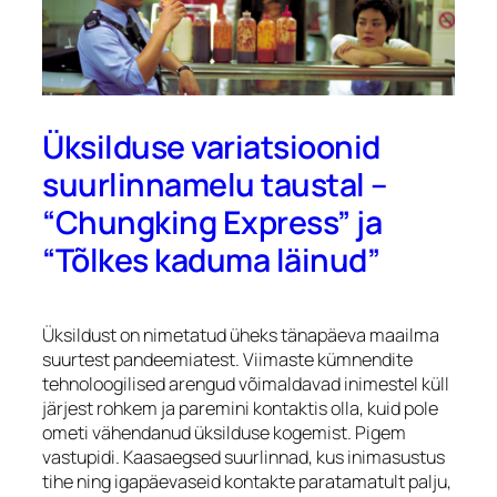
Üksilduse variatsioonid
suurlinnamelu taustal –
“Chungking Express” ja
“Tõlkes kaduma läinud”
Üksildust on nimetatud üheks tänapäeva maailma
suurtest pandeemiatest. Viimaste kümnendite
tehnoloogilised arengud võimaldavad inimestel küll
järjest rohkem ja paremini kontaktis olla, kuid pole
ometi vähendanud üksilduse kogemist. Pigem
vastupidi. Kaasaegsed suurlinnad, kus inimasustus
tihe ning igapäevaseid kontakte paratamatult palju,