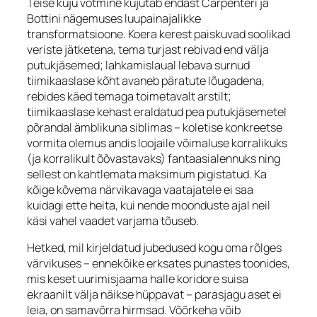
Teise kuju võtmine kujutab endast Carpenteri ja
Bottini nägemuses luupainajalikke
transformatsioone. Koera kerest paiskuvad soolikad
veriste jätketena, tema turjast rebivad end välja
putukjäsemed; lahkamislaual lebava surnud
tiimikaaslase kõht avaneb päratute lõugadena,
rebides käed temaga toimetavalt arstilt;
tiimikaaslase kehast eraldatud pea putukjäsemetel
põrandal ämblikuna siblimas – koletise konkreetse
vormita olemus andis loojaile võimaluse korralikuks
(ja korralikult õõvastavaks) fantaasialennuks ning
sellest on kahtlemata maksimum pigistatud. Ka
kõige kõvema närvikavaga vaatajatele ei saa
kuidagi ette heita, kui nende moonduste ajal neil
käsi vahel vaadet varjama tõuseb.
Hetked, mil kirjeldatud jubedused kogu oma rõlges
värvikuses – ennekõike erksates punastes toonides,
mis keset uurimisjaama halle koridore suisa
ekraanilt välja näikse hüppavat – parasjagu aset ei
leia, on samavõrra hirmsad. Võõrkeha võib