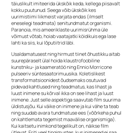
täiuslikult imiteerida ükskõik keda, kellega piisavalt
kokku puutunud. Seega võib ükskõik kes
uurimistiimi liikmeist varjata endas (ilmselt
eneselegi teadmata) senitundmatut organismi.
Paranoia, mis ameeriklaste uurimisrühma üle
võimust võtab, hoiab vaatajatki köidikuis ega lase
lahti ka siis, kui lõputiitrid läbi.
Usaldamatusest ning hirmust tiinet õhustikku aitab
suurepäraselt ülal hoida klaustrofoobiline
kunstniku- ja kaameratöö ning Ennio Morricone
pulseeriv süntesaatorimuusika. Koletislikest
transformatsioonidest õudsemaks osutuvad
pidevad kahtlused ning teadmatus, kas lihast ja
luust inimene su kõrval ikka on see lihast ja luust
inimene. Just selle aspektiga saavutab film suurima
üldistusjõu. Kui väike on inimene ja kui vähe ta teab
ning suudab avara tundmatuse ees (võõrkeha puhul
on kahtlemata tegemist maavälise organismiga).
Kui kaitsetu inimkond tegelikult on, näikse film
ütlevat. Eriti veel tingimustes, kus inimesed ei saa