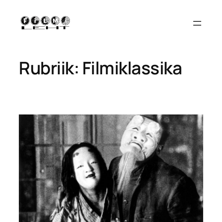
Liigu
sisu
juurde
Rubriik:
Filmiklassika