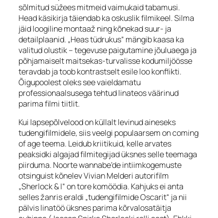
sõlmitud süžees mitmeid vaimukaid tabamusi.
Head käsikirja täiendab ka oskuslik filmikeel. Silma
jäid loogiline montaaž ning kõnekad suur- ja
detailplaanid. „Heas tüdrukus“ mängib kaasa ka
valitud olustik – tegevuse paigutamine jõuluaega ja
põhjamaiselt maitsekas-turvalisse kodumiljöösse
teravdab ja toob kontrastselt esile loo konflikti.
Õigupoolest oleks see vaieldamatu
professionaalsusega tehtud linateos väärinud
parima filmi tiitlit.
Kui lapsepõlvelood on küllalt levinud aineseks
tudengifilmidele, siis veelgi populaarsem on
coming
of age
teema. Leidub kriitikuid, kelle arvates
peaksidki algajad filmitegijad üksnes selle teemaga
piirduma. Noorte
wannabe
’de intiimkogemuste
otsinguist kõnelev Vivian Melderi autorifilm
„Sherlock & I“ on tore komöödia. Kahjuks ei anta
selles žanris eraldi „tudengifilmide Oscarit“ ja nii
pälvis linatöö üksnes parima kõrvalosatäitja