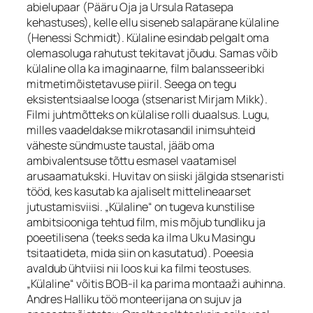
abielupaar (Pääru Oja ja Ursula Ratasepa
kehastuses), kelle ellu siseneb salapärane külaline
(Henessi Schmidt). Külaline esindab pelgalt oma
olemasoluga rahutust tekitavat jõudu. Samas võib
külaline olla ka imaginaarne, film balansseeribki
mitmetimõistetavuse piiril. Seega on tegu
eksistentsiaalse looga (stsenarist Mirjam Mikk).
Filmi juhtmõtteks on külalise rolli duaalsus. Lugu,
milles vaadeldakse mikrotasandil inimsuhteid
väheste sündmuste taustal, jääb oma
ambivalentsuse tõttu esmasel vaatamisel
arusaamatukski. Huvitav on siiski jälgida stsenaristi
tööd, kes kasutab ka ajaliselt mittelineaarset
jutustamisviisi. „Külaline“ on tugeva kunstilise
ambitsiooniga tehtud film, mis mõjub tundliku ja
poeetilisena (teeks seda ka ilma Uku Masingu
tsitaatideta, mida siin on kasutatud). Poeesia
avaldub ühtviisi nii loos kui ka filmi teostuses.
„Külaline“ võitis BOB-il ka parima montaaži auhinna.
Andres Halliku töö monteerijana on sujuv ja