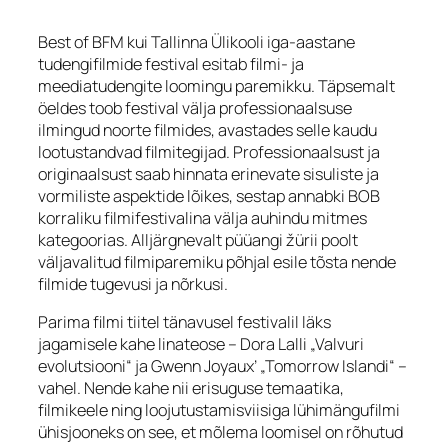
Best of BFM kui Tallinna Ülikooli iga-aastane
tudengifilmide festival esitab filmi- ja
meediatudengite loomingu paremikku. Täpsemalt
öeldes toob festival välja professionaalsuse
ilmingud noorte filmides, avastades selle kaudu
lootustandvad filmitegijad. Professionaalsust ja
originaalsust saab hinnata erinevate sisuliste ja
vormiliste aspektide lõikes, sestap annabki BOB
korraliku filmifestivalina välja auhindu mitmes
kategoorias. Alljärgnevalt püüangi žürii poolt
väljavalitud filmiparemiku põhjal esile tõsta nende
filmide tugevusi ja nõrkusi.
Parima filmi tiitel tänavusel festivalil läks
jagamisele kahe linateose – Dora Lalli „Valvuri
evolutsiooni“ ja Gwenn Joyaux’ „Tomorrow Islandi“ –
vahel. Nende kahe nii erisuguse temaatika,
filmikeele ning loojutustamisviisiga lühimängufilmi
ühisjooneks on see, et mõlema loomisel on rõhutud