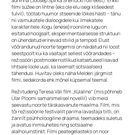
auhinna (Joosep Spirka Sherlocki rolli eest). Ehkki
filmi süžee on lihtne (eks ole elu isegi klišeedest
tulvil), töötab huumor stseenide lõikes hästi – tänu
nii vaimukatele dialoogidele kui ilmekatele
karakteritele. Kogu (enese)irooniline lugu on
esitatud hoogsalt, eksperimentaalsesse struktuuri
on ühendatud erinevad stiilid ja tempod. Elust
võõrandunud noorte tegemisi on näidatud nii loost
seestpoolt kui ka vaatajat sellest võõrandades –
režissööri postmodernistlikud katsetused lisavad
lihtsale loole uusi, ka laiemalt sotsiaalseid
tähendusi. Huvitav oleks näha Melderi järgmist
filmi, sedakorda ehk mõnel küpsemal teemal.
Režiitudeng Teresa Väli film „Külaline“ (mis põhineb
Ülar Ploomi samanimelisel novellil) viib meid
seevastu noorte täiskasvanute maailma. Film, mis
tõi režissöörile festivalilt parima lavastaja tiitli, on
žanrilt psühholoogiline draama, teemadeks suletus
ja avatus inimsuhetes ning sotsiaalne
alalhoiuinstinkt. Filmi peategelasteks on noor