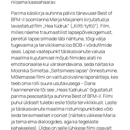
niisama kaasahaarav.
Parima käsikirja auhinna pälvis tänavusel Best of
BFM-il soomlanna Merja Maijaneni kirjutatud ja
lavastatud film „Hea tüdruk“ („Kiltti tyttö“). Film,
milles näeme traumaatilist lapsepõlvekogemust,
peretüli lapse silmade läbi nähtuna, tõigi välja
tugevaima ja terviklikema loo BOB-i võidufilmide
seas. Lapse vaatepunkt täiskasvanute valusa
maailma kujutamisel mõjub filmides alati nii
emotsionaalse kui värskendavana, seda näitas ka
Moonika Siimetsa „Seltsimees lapse“ õnnestumine.
Mõlemasse filmi on valitud oivaline lapsnäitleja, kes
teeb oma rolli suure usutavusega – Dana
Faarinenenile tõi see „Heas tüdrukus“ õigustatult
parima peaosatäitja auhinna Best of BFM-il. Filmi
puhul üldiselt tulebki esile tõsta terviklikkust. Laste
ja täiskasvanute maailma ristumispunktides võib
leida teravmeelset irooniat (näiteks väikese Maria
ja tema ema dialoogides, aga ka tegelaste
kehakeeles). Üldse on selle lühikese filmi osavalt