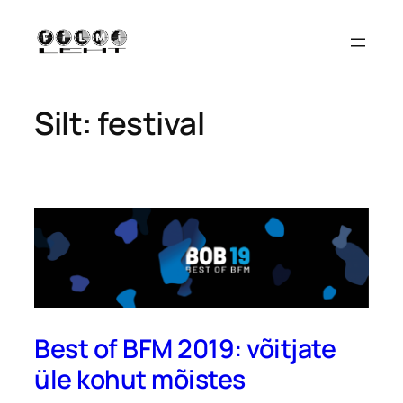
Liigu
sisu
juurde
Silt:
festival
Best of BFM 2019: võitjate
üle kohut mõistes