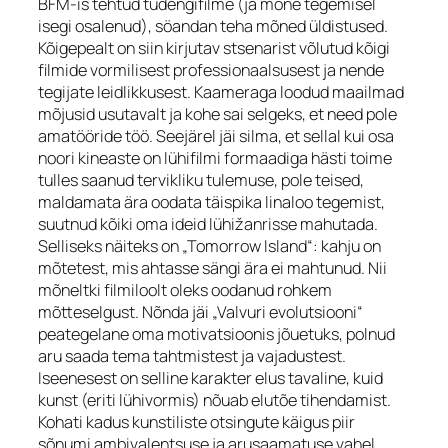
BFM-is tehtud tudengifilme (ja mõne tegemisel
isegi osalenud), söandan teha mõned üldistused.
Kõigepealt on siin kirjutav stsenarist võlutud kõigi
filmide vormilisest professionaalsusest ja nende
tegijate leidlikkusest. Kaameraga loodud maailmad
mõjusid usutavalt ja kohe sai selgeks, et need pole
amatööride töö. Seejärel jäi silma, et sellal kui osa
noori kineaste on lühifilmi formaadiga hästi toime
tulles saanud tervikliku tulemuse, pole teised,
maldamata ära oodata täispika linaloo tegemist,
suutnud kõiki oma ideid lühižanrisse mahutada.
Selliseks näiteks on „Tomorrow Island“: kahju on
mõtetest, mis ahtasse sängi ära ei mahtunud. Nii
mõneltki filmiloolt oleks oodanud rohkem
mõtteselgust. Nõnda jäi „Valvuri evolutsiooni“
peategelane oma motivatsioonis jõuetuks, polnud
aru saada tema tahtmistest ja vajadustest.
Iseenesest on selline karakter elus tavaline, kuid
kunst (eriti lühivormis) nõuab elutõe tihendamist.
Kohati kadus kunstiliste otsingute käigus piir
sõnumi ambivalentsuse ja arusaamatuse vahel,