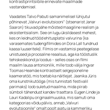
kontrastiprintsiibile erinevate maailmade
vastandamisel.
Vaadates Talvo Pabuti samanimelisel lühijutul
põhinevat „Valvuri evolutsiooni“ (stsenarist Janar
Saaron) tikuvad pähe mõisted maagiline realism ja
eksistentsialism. See on lugu üksildasest mehest,
kes on leidnud tööd ehitusplatsi valvurina (ka
varasemates tudengifilmides on Dora Lall tundnud
kaasa luuseritele). Filmis on vastamisi peategelase
unistused ja proosaline reaalsus, aga ka tööstuslik
tehiskeskkond ja loodus – selles osas on filmi
maailm lausa antonionilik, mille toob välja Ingvar
Toomas Heamäe kontrastselt selgejooneline
kaameratöö, mis toetab ka näitlejat. Jaanika Jüris
oma kunstnikutööga (mis tunnistati festivalil
parimaks) loob suletud maailma, mida piirab
sümboli tähendust kandev traattara. Eugen Linde ja
Lauri Kadalipu originaalmuusika, mis samuti oma
kategoorias võidu pälvis, annab „Valvuri
evolutsioonile“ omalt poolt ajatu ja kammerliku