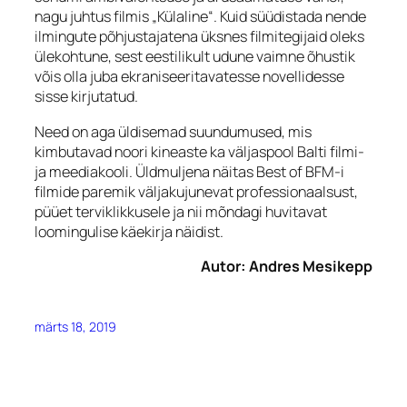
nagu juhtus filmis „Külaline“. Kuid süüdistada nende
ilmingute põhjustajatena üksnes filmitegijaid oleks
ülekohtune, sest eestilikult udune vaimne õhustik
võis olla juba ekraniseeritavatesse novellidesse
sisse kirjutatud.
Need on aga üldisemad suundumused, mis
kimbutavad noori kineaste ka väljaspool Balti filmi-
ja meediakooli. Üldmuljena näitas Best of BFM-i
filmide paremik väljakujunevat professionaalsust,
püüet terviklikkusele ja nii mõndagi huvitavat
loomingulise käekirja näidist.
Autor: Andres Mesikepp
märts 18, 2019