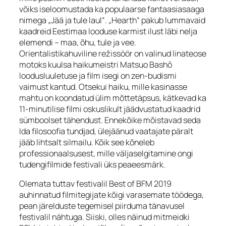
võiks iseloomustada ka populaarse fantaasiasaaga
nimega „Jää ja tule laul“. „Hearth“ pakub lummavaid
kaadreid Eestimaa looduse karmist ilust läbi nelja
elemendi – maa, õhu, tule ja vee.
Orientalistikahuviline režissöör on valinud linateose
motoks kuulsa haikumeistri Matsuo Bashō
loodusluuletuse ja film isegi on
zen
-budismi
vaimust kantud. Otsekui haiku, mille kasinasse
mahtu on koondatud ülim mõttetäpsus, kätkevad ka
11-minutilise filmi oskuslikult jäädvustatud kaadrid
sümboolset tähendust. Ennekõike mõistavad seda
Ida filosoofia tundjad, ülejäänud vaatajate päralt
jääb lihtsalt silmailu. Kõik see kõneleb
professionaalsusest, mille väljaselgitamine ongi
tudengifilmide festivali üks peaeesmärk.
Olemata tuttav festivalil Best of BFM 2019
auhinnatud filmitegijate kõigi varasemate töödega,
pean järelduste tegemisel piirduma tänavusel
festivalil nähtuga. Siiski, olles näinud mitmeidki