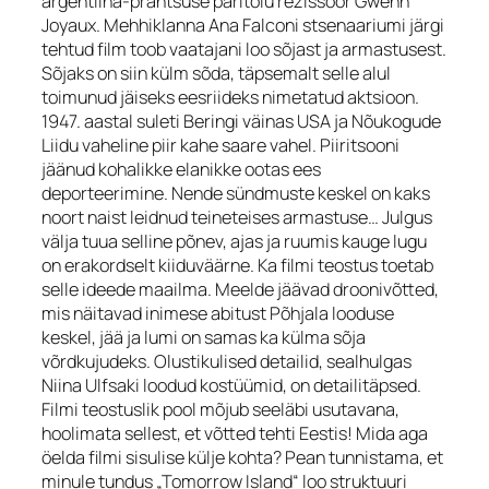
argentiina-prantsuse päritolu režissöör Gwenn
Joyaux. Mehhiklanna Ana Falconi stsenaariumi järgi
tehtud film toob vaatajani loo sõjast ja armastusest.
Sõjaks on siin külm sõda, täpsemalt selle alul
toimunud jäiseks eesriideks nimetatud aktsioon.
1947. aastal suleti Beringi väinas USA ja Nõukogude
Liidu vaheline piir kahe saare vahel. Piiritsooni
jäänud kohalikke elanikke ootas ees
deporteerimine. Nende sündmuste keskel on kaks
noort naist leidnud teineteises armastuse… Julgus
välja tuua selline põnev, ajas ja ruumis kauge lugu
on erakordselt kiiduväärne. Ka filmi teostus toetab
selle ideede maailma. Meelde jäävad droonivõtted,
mis näitavad inimese abitust Põhjala looduse
keskel, jää ja lumi on samas ka külma sõja
võrdkujudeks. Olustikulised detailid, sealhulgas
Niina Ulfsaki loodud kostüümid, on detailitäpsed.
Filmi teostuslik pool mõjub seeläbi usutavana,
hoolimata sellest, et võtted tehti Eestis! Mida aga
öelda filmi sisulise külje kohta? Pean tunnistama, et
minule tundus „Tomorrow Island“ loo struktuuri