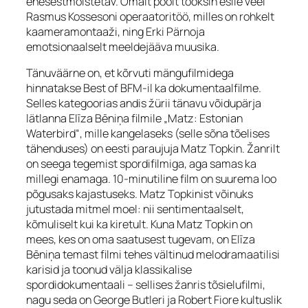
enesestmõistetav. Omalt poolt tooksin esile veel
Rasmus Kossesoni operaatoritöö, milles on rohkelt
kaameramontaaži, ning Erki Pärnoja
emotsionaalselt meeldejääva muusika.
Tänuväärne on, et kõrvuti mängufilmidega
hinnatakse Best of BFM-il ka dokumentaalfilme.
Selles kategoorias andis žürii tänavu võidupärja
lätlanna Elīza Bēniņa filmile „Matz: Estonian
Waterbird“, mille kangelaseks (selle sõna tõelises
tähenduses) on eesti paraujuja Matz Topkin. Žanrilt
on seega tegemist spordifilmiga, aga samas ka
millegi enamaga. 10-minutiline film on suurema loo
põgusaks kajastuseks. Matz Topkinist võinuks
jutustada mitmel moel: nii sentimentaalselt,
kõmuliselt kui ka kiretult. Kuna Matz Topkin on
mees, kes on oma saatusest tugevam, on Elīza
Bēniņa temast filmi tehes vältinud melodramaatilisi
karisid ja toonud välja klassikalise
spordidokumentaali – sellises žanris tõsielufilmi,
nagu seda on George Butleri ja Robert Fiore kultuslik