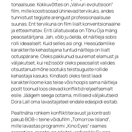
tonaalsuse. Kokkuvõttes on „Valvuri evolutsioon“
film, mille koostisosad ühinevad tervikuks, andes
tunnistust tegijate arengust professionaalsuse
suunas. Ent tervikuna on film liialt konventsionaalne
ja etteaimatav. Eriti üllatusvaba on Tõnu Oja mäng
peaosatäitjana. Jah, võib ju öelda, et näitleja sobis
rolli ideaalselt. Kuid selles asi ongi. Heasüdamlike
karakterite kehastajana tuntud näitleja on liialt
ootuspärane. Oleks pakkunud suuremat elamust ja
väljakutset, kui režissöör oleks peaosalist valides
otsustanud mõne sootuks teistsuguste rollide
kehastaja kasuks. Kindlasti oleks teist laadi
karakteriloome kas teise võis hoopis sama näitleja
poolt toonud loos olevad konfliktid reljeefsemalt
esile. Jäägem seega ootama, milliseid väljakutseid
Dora Lall oma lavastajateel endale edaspidi esitab.
Pealtnäha rohkem konfliktiteravust ja kontrasti
pakub BOB-i teine võidufilm „Tomorrow Island“,
mille lavastas programmi „Kino Eyes“ raames