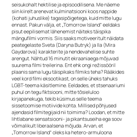
seisukohalt hektilise ja episoodilisena. Me näeme
siin kiirelt arenevat kulminatsiooni koos nappide
(kohati juhuslike) tagasipõigetega, kuid mitte lugu
ennast. Pakun välja, et „Tomorrow Island“ eeldaks
pisut eepilisemat lähenemist näiteks täispika
mängufilmi vormis. Siis saaks motiveeritult näidata
peategelaste Sveta (Daryna Butryk) ja Ila (Mira
Gaydarova) karakterite ja nendevahelise suhte
arengut. Nähtud 16 minutit ekraaniaega mõjuvad
suurema filmi treilerina. Ent ehk ongi režissööril
plaanis sama lugu täispikaks filmiks teha? Rääkides
veel kord filmi eksootikast, on selle üheks tahuks
LGBT-teema käsitlemine. Eeldades, et stsenaariumi
puhul on tegu fiktsiooni, mitte tõsieluloo
kirjapanekuga, tekib küsimus selle teema
sissetoomise motiivide kohta. Millised põhjused
ajendasid filmitegijaid nii toimima? Loodan, et mitte
lihtlabane sensatsiooni- ja pikantsuseiha ega soov
võimalikult liberaalsena mõjuda. Arvan, et
„Tomorrow Island“ oleks ka hetero-armuloona