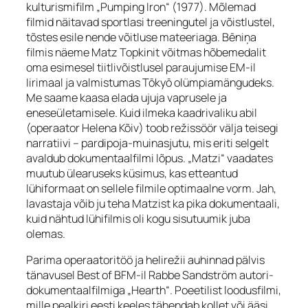
kulturismifilm „Pumping Iron“ (1977). Mõlemad
filmid näitavad sportlasi treeningutel ja võistlustel,
tõstes esile nende võitluse mateeriaga. Bēniņa
filmis näeme Matz Topkinit võitmas hõbemedalit
oma esimesel tiitlivõistlusel paraujumise EM-il
Iirimaal ja valmistumas Tōkyō olümpiamängudeks.
Me saame kaasa elada ujuja vaprusele ja
eneseületamisele. Kuid ilmeka kaadrivaliku abil
(operaator Helena Kõiv) toob režissöör välja teisegi
narratiivi – pardipoja-muinasjutu, mis eriti selgelt
avaldub dokumentaalfilmi lõpus. „Matzi“ vaadates
muutub ülearuseks küsimus, kas etteantud
lühiformaat on sellele filmile optimaalne vorm. Jah,
lavastaja võib ju teha Matzist ka pika dokumentaali,
kuid nähtud lühifilmis oli kogu sisutuumik juba
olemas.
Parima operaatoritöö ja helirežii auhinnad pälvis
tänavusel Best of BFM-il Rabbe Sandström autori-
dokumentaalfilmiga „Hearth“. Poeetilist loodusfilmi,
mille pealkiri eesti keeles tähendab kollet või ääsi,