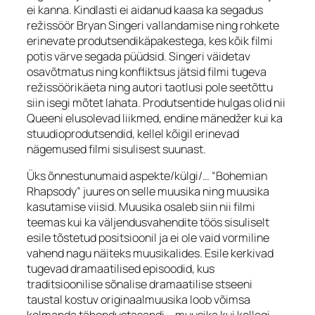
ei kanna. Kindlasti ei aidanud kaasa ka segadus
režissöör Bryan Singeri vallandamise ning rohkete
erinevate produtsendikäpakestega, kes kõik filmi
potis värve segada püüdsid. Singeri väidetav
osavõtmatus ning konfliktsus jätsid filmi tugeva
režissöörikäeta ning autori taotlusi pole seetõttu
siin isegi mõtet lahata. Produtsentide hulgas olid nii
Queeni elusolevad liikmed, endine mänedžer kui ka
stuudioprodutsendid, kellel kõigil erinevad
nägemused filmi sisulisest suunast.
Üks õnnestunumaid aspekte/külgi/… “Bohemian
Rhapsody” juures on selle muusika ning muusika
kasutamise viisid. Muusika osaleb siin nii filmi
teemas kui ka väljendusvahendite töös sisuliselt
esile tõstetud positsioonil ja ei ole vaid vormiline
vahend nagu näiteks muusikalides. Esile kerkivad
tugevad dramaatilised episoodid, kus
traditsioonilise sõnalise dramaatilise stseeni
taustal kostuv originaalmuusika loob võimsa