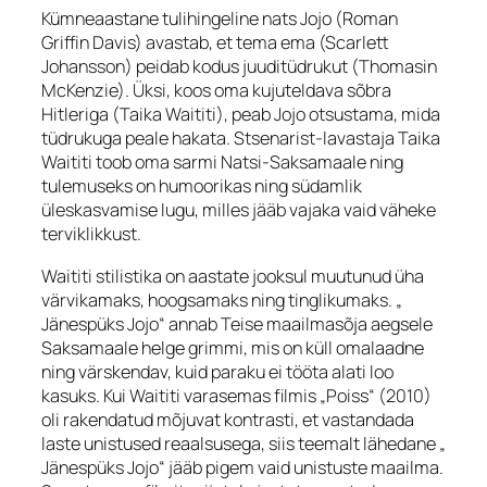
Kümneaastane tulihingeline nats Jojo (Roman
Griffin Davis) avastab, et tema ema (Scarlett
Johansson) peidab kodus juuditüdrukut (Thomasin
McKenzie). Üksi, koos oma kujuteldava sõbra
Hitleriga (Taika Waititi), peab Jojo otsustama, mida
tüdrukuga peale hakata. Stsenarist-lavastaja Taika
Waititi toob oma sarmi Natsi-Saksamaale ning
tulemuseks on humoorikas ning südamlik
üleskasvamise lugu, milles jääb vajaka vaid väheke
terviklikkust.
Waititi stilistika on aastate jooksul muutunud üha
värvikamaks, hoogsamaks ning tinglikumaks. „
Jänespüks Jojo“ annab Teise maailmasõja aegsele
Saksamaale helge grimmi, mis on küll omalaadne
ning värskendav, kuid paraku ei tööta alati loo
kasuks. Kui Waititi varasemas filmis „Poiss“ (2010)
oli rakendatud mõjuvat kontrasti, et vastandada
laste unistused reaalsusega, siis teemalt lähedane „
Jänespüks Jojo“ jääb pigem vaid unistuste maailma.