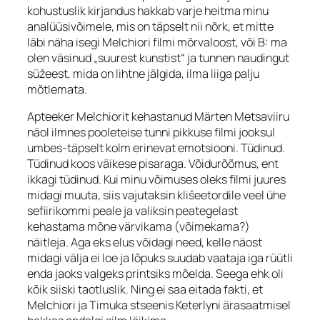
kohustuslik kirjandus hakkab varje heitma minu
analüüsivõimele, mis on täpselt nii nõrk, et mitte
läbi näha isegi Melchiori filmi mõrvaloost, või B: ma
olen väsinud „suurest kunstist“ ja tunnen naudingut
süžeest, mida on lihtne jälgida, ilma liiga palju
mõtlemata.
Apteeker Melchiorit kehastanud Märten Metsaviiru
näol ilmnes pooleteise tunni pikkuse filmi jooksul
umbes-täpselt kolm erinevat emotsiooni. Tüdinud.
Tüdinud koos väikese pisaraga. Võidurõõmus, ent
ikkagi tüdinud. Kui minu võimuses oleks filmi juures
midagi muuta, siis vajutaksin klišeetordile veel ühe
sefiirikommi peale ja valiksin peategelast
kehastama mõne värvikama (võimekama?)
näitleja. Aga eks elus võidagi need, kelle näost
midagi välja ei loe ja lõpuks suudab vaataja iga rüütli
enda jaoks valgeks printsiks mõelda. Seega ehk oli
kõik siiski taotluslik. Ning ei saa eitada fakti, et
Melchiori ja Timuka stseenis Keterlyni ärasaatmisel