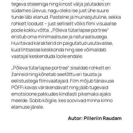
tegeva stseeniga ning kinost välja jalutades on
südames ülevus, nagu oleks ise just ühe suure
tunde läbi elanud. Pastelne ja muinasjutuline, sekka
rohkelt loodust – just selliselt võiks filmi visuaalse
poole kokku võtta. „Põleva tütarlapse portree“
eristub oma minimaalsuse ja naturaalsusega.
Huvitavad karakterid on paigutatud usutavasse,
kuid lihtsasse keskkonda ning see võimaldab
vaatajal keskenduda loole endale.
„Põleva tütarlapse portree“ sisaldab rohkelt eri
žanreid ning kõnetab seetõttu eri tausta ja
eelistustega filmivaatajaid. Film mõjub tänavuse
PÖFFi kavas värskendavalt ning jääb tugevaid
emotsioone pakkudes kindlasti pikemaks ajaks
meelde. Sobib kõigile, kes soovivad minna kinno
elamuse järele.
Autor: Pilleriin Raudam