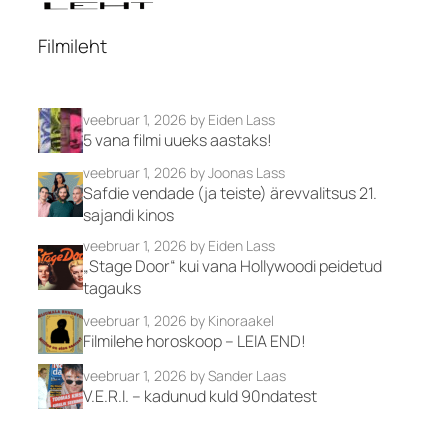
Filmileht
veebruar 1, 2026
by Eiden Lass
5 vana filmi uueks aastaks!
veebruar 1, 2026
by Joonas Lass
Safdie vendade (ja teiste) ärevvalitsus 21.
sajandi kinos
veebruar 1, 2026
by Eiden Lass
„Stage Door“ kui vana Hollywoodi peidetud
tagauks
veebruar 1, 2026
by Kinoraakel
Filmilehe horoskoop – LEIA END!
veebruar 1, 2026
by Sander Laas
V.E.R.I. – kadunud kuld 90ndatest