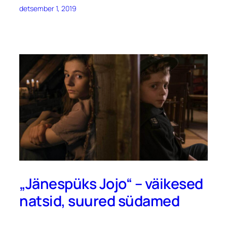
detsember 1, 2019
„Jänespüks Jojo“ – väikesed
natsid, suured südamed