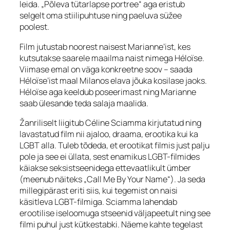
leida. „Põleva tütarlapse portree“ aga eristub
selgelt oma stiilipuhtuse ning paeluva süžee
poolest.
Film jutustab noorest naisest Marianne’ist, kes
kutsutakse saarele maailma naist nimega Héloïse.
Viimase emal on väga konkreetne soov – saada
Héloïse’ist maal Milanos elava jõuka kosilase jaoks.
Héloïse aga keeldub poseerimast ning Marianne
saab ülesande teda salaja maalida.
Žanriliselt liigitub Céline Sciamma kirjutatud ning
lavastatud film nii ajaloo, draama, erootika kui ka
LGBT alla. Tuleb tõdeda, et erootikat filmis just palju
pole ja see ei üllata, sest enamikus LGBT-filmides
käiakse seksistseenidega ettevaatlikult ümber
(meenub näiteks „Call Me By Your Name“). Ja seda
millegipärast eriti siis, kui tegemist on naisi
käsitleva LGBT-filmiga. Sciamma lahendab
erootilise iseloomuga stseenid väljapeetult ning see
filmi puhul just kütkestabki. Näeme kahte tegelast