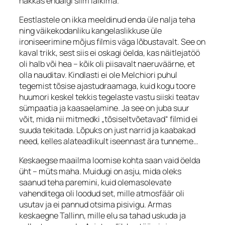
hakkas endalgi silm läikima.
Eestlastele on ikka meeldinud enda üle nalja teha
ning väikekodanliku kangelaslikkuse üle
ironiseerimine mõjus filmis väga lõbustavalt. See on
kaval trikk, sest siis ei oskagi öelda, kas näitlejatöö
oli halb või hea – kõik oli piisavalt naeruväärne, et
olla nauditav. Kindlasti ei ole Melchiori puhul
tegemist tõsise ajastudraamaga, kuid kogu toore
huumori keskel tekkis tegelaste vastu siiski teatav
sümpaatia ja kaasaelamine. Ja see on juba suur
võit, mida nii mitmedki „tõsiseltvõetavad“ filmid ei
suuda tekitada. Lõpuks on just narrid ja kaabakad
need, kelles alateadlikult iseennast ära tunneme…
Keskaegse maailma loomise kohta saan vaid öelda
üht – müts maha. Muidugi on asju, mida oleks
saanud teha paremini, kuid olemasolevate
vahenditega oli loodud
set
, mille atmosfäär oli
usutav ja ei pannud otsima pisivigu. Armas
keskaegne Tallinn, mille elu sa tahad uskuda ja