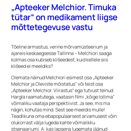
„Apteeker Melchior. Timuka
tütar“ on medikament liigse
mõttetegevuse vastu
Tõeline armastus, verine mõrvamüsteerium ja
ajareis keskaegsesse Tallinna – Melchiori saaga
kolmas osa kubiseb klišeedest, kuid kellele siis
klišeed ei meeldiks?
Olemata näinud Melchiori esimest osa „Apteeker
Melchior ja Oleviste mõistatus“ või teist osa
„Apteeker Melchior. Viirastus“ ega tutvust teinud
Hargla raamatutega, vaatasin filmi „kõige lollima“
võimaliku vaataja perspektiivist. Ja see, mis ma
nägin, kohutas mind. Sest see meeldis mulle!
Teadlikuna oma ebapopulaarsest arvamusest võin
olukorrast välja lugeda kahte võimalikku
stsenaariumi. A: kas lapsena lugemata jäänud