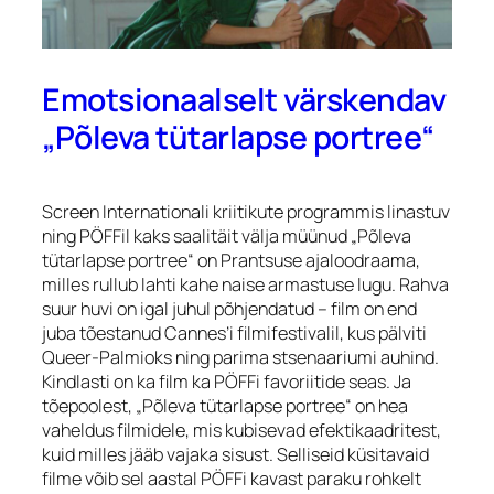
Emotsionaalselt värskendav
„Põleva tütarlapse portree“
Screen Internationali kriitikute programmis linastuv
ning PÖFFil kaks saalitäit välja müünud „Põleva
tütarlapse portree“ on Prantsuse ajaloodraama,
milles rullub lahti kahe naise armastuse lugu. Rahva
suur huvi on igal juhul põhjendatud – film on end
juba tõestanud Cannes’i filmifestivalil, kus pälviti
Queer-Palmioks ning parima stsenaariumi auhind.
Kindlasti on ka film ka PÖFFi favoriitide seas. Ja
tõepoolest, „Põleva tütarlapse portree“ on hea
vaheldus filmidele, mis kubisevad efektikaadritest,
kuid milles jääb vajaka sisust. Selliseid küsitavaid
filme võib sel aastal PÖFFi kavast paraku rohkelt