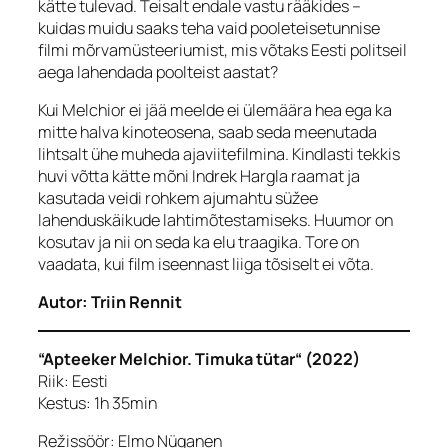
kätte tulevad. Teisalt endale vastu rääkides –
kuidas muidu saaks teha vaid pooleteisetunnise
filmi mõrvamüsteeriumist, mis võtaks Eesti politseil
aega lahendada poolteist aastat?
Kui Melchior ei jää meelde ei ülemäära hea ega ka
mitte halva kinoteosena, saab seda meenutada
lihtsalt ühe muheda ajaviitefilmina. Kindlasti tekkis
huvi võtta kätte mõni Indrek Hargla raamat ja
kasutada veidi rohkem ajumahtu süžee
lahenduskäikude lahtimõtestamiseks. Huumor on
kosutav ja nii on seda ka elu traagika. Tore on
vaadata, kui film iseennast liiga tõsiselt ei võta.
Autor: Triin Rennit
“Apteeker Melchior. Timuka tütar“ (2022)
Riik: Eesti
Kestus: 1h 35min
Režissöör: Elmo Nüganen