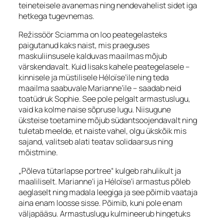
teineteisele avanemas ning nendevahelist sidet iga
hetkega tugevnemas.
Režissöör Sciamma on loo peategelasteks
paigutanud kaks naist, mis praeguses
maskuliinsusele kalduvas maailmas mõjub
värskendavalt. Kuid lisaks kahele peategelasele –
kinnisele ja müstilisele Héloïse’ile ning teda
maailma saabuvale Marianne’ile – saadab neid
toatüdruk Sophie. See pole pelgalt armastuslugu,
vaid ka kolme naise sõpruse lugu. Niisugune
üksteise toetamine mõjub südantsoojendavalt ning
tuletab meelde, et naiste vahel, olgu ükskõik mis
sajand, valitseb alati teatav solidaarsus ning
mõistmine.
„Põleva tütarlapse portree“ kulgeb rahulikult ja
maaliliselt. Marianne’i ja Héloïse’i armastus põleb
aeglaselt ning madala leegiga ja see põimib vaataja
aina enam loosse sisse. Põimib, kuni pole enam
väljapääsu. Armastuslugu kulmineerub hingetuks