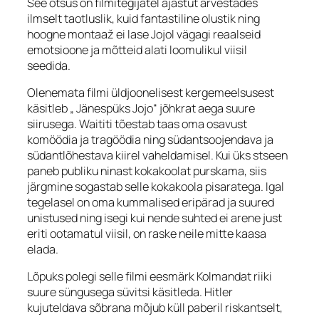
See otsus on filmitegijatel ajastut arvestades
ilmselt taotluslik, kuid fantastiline olustik ning
hoogne montaaž ei lase Jojol vägagi reaalseid
emotsioone ja mõtteid alati loomulikul viisil
seedida.
Olenemata filmi üldjoonelisest kergemeelsusest
käsitleb „ Jänespüks Jojo“ jõhkrat aega suure
siirusega. Waititi tõestab taas oma osavust
komöödia ja tragöödia ning südantsoojendava ja
südantlõhestava kiirel vaheldamisel. Kui üks stseen
paneb publiku ninast kokakoolat purskama, siis
järgmine sogastab selle kokakoola pisaratega. Igal
tegelasel on oma kummalised eripärad ja suured
unistused ning isegi kui nende suhted ei arene just
eriti ootamatul viisil, on raske neile mitte kaasa
elada.
Lõpuks polegi selle filmi eesmärk Kolmandat riiki
suure süngusega süvitsi käsitleda. Hitler
kujuteldava sõbrana mõjub küll paberil riskantselt,