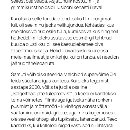
sellest osa saada. Asjatundlik kostüümi- ja
grimmikunst hoidsid illusiooni kenasti üleval.
Kui otsida selle toreda etendusliku filmi nõrgimat
lüli, oli see minu jaoks helikujundus. Kohtades, kus
see oleks võinud esile tulla, kumises vaikus ning neil
hetkedel, mil oleks usutavuse eesmärgil tahtnud
kuulda olustikku, oli see kaetud ebameeldiva
tapeetmuusikaga. Helid loovad siiski suure osa
meie maailmast ja on kahju, kui on tunda, et need on
jäänud tähelepanuta.
Samuti võib diskuteerida Melchiori supervõime üle
leida süüdlane igas kuriteos. Kui oleks tegemist
aastaga 2020, võiks ta ju olla osaline
„Selgeltnägijate tuleproovist“ ja keegi ei kahtlekski
tema võimetes. Filmis aga igatseks näha rohkem
pusimist ja mõttetööd – kivinäoga aknast välja
vaatamine on muidugi tore, aga minu kogemuses ei
ole see veel ühtegi elu tupikseisu lahendanud. Teeb
kadedaks, kui kellelegi õiged vastused nii lihtsasti