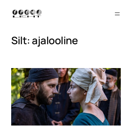
Liigu
sisu
juurde
Silt:
ajalooline