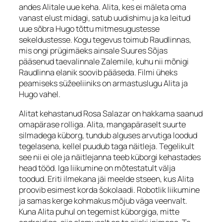
andes Alitale uue keha. Alita, kes ei mäleta oma
vanast elust midagi, satub uudishimu ja ka leitud
uue sõbra Hugo tõttu mitmesugustesse
sekeldustesse. Kogu tegevus toimub Raudlinnas,
mis ongi prügimäeks ainsale Suures Sõjas
pääsenud taevalinnale Zalemile, kuhu nii mõnigi
Raudlinna elanik soovib pääseda. Filmi üheks
peamiseks süžeeliiniks on armastuslugu Alita ja
Hugo vahel.
Alitat kehastanud Rosa Salazar on hakkama saanud
omapärase rolliga. Alita, mangapäraselt suurte
silmadega küborg, tundub alguses arvutiga loodud
tegelasena, kellel puudub taga näitleja. Tegelikult
see nii ei ole ja näitlejanna teeb küborgi kehastades
head tööd. Iga liikumine on mõtestatult välja
toodud. Eriti ilmekana jäi meelde stseen, kus Alita
proovib esimest korda šokolaadi. Robotlik liikumine
ja samas kerge kohmakus mõjub väga veenvalt.
Kuna Alita puhul on tegemist küborgiga, mitte