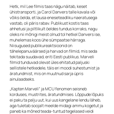
Hetk, mil Lee filmis taas nägu näitab, keset
ühistransporti, ja Carol Danvers talle kavala või
võiks öelda, et lausa eneseteadliku naeratusega
vastab, oli päris rabav. Publikust kostis taas
ahhetusi ja piltlikult öeldes tundus korraks, nagu
oleks nii mõnigi meist olnud tol hetkel Danvers ise,
muhelemas koos ühe sümpaatse härraga.
Niisugused publikureaktsioonid on
tähelepanuväärsed ja harvad on filmid, mis seda
tekitada suudavad, eriti Eesti publikus. Marveli
filmid tunduvad olevat üles ehitatud paljuski
sellistele hetkedele, täis eri moodi suhestumist ja
äratundmist, mis on muutnud sarja üpris
ainulaadseks.
„Kapten Marveli“ ja MCU fenomen seisneb
korduses, mustrites, äratundmises. Lõppude lõpuks
ei paku ta palju uut, kui uus kangelane lendu läheb,
aga tuletab soojalt meelde midagi ammu kogetut ja
paneb ka mõned teada-tuntud tegelased veidi