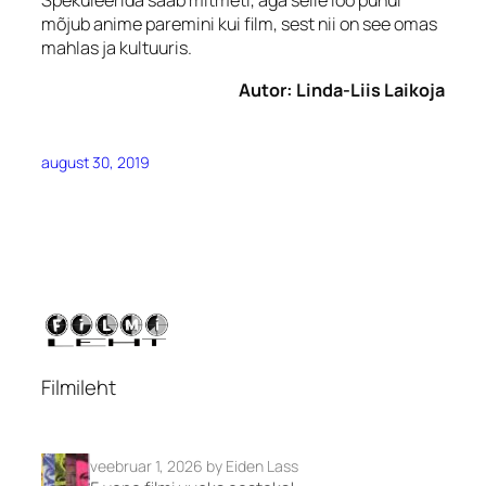
Spekuleerida saab mitmeti, aga selle loo puhul
mõjub anime paremini kui film, sest nii on see omas
mahlas ja kultuuris.
Autor: Linda-Liis Laikoja
august 30, 2019
Filmileht
veebruar 1, 2026
by Eiden Lass