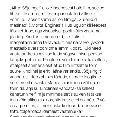
„Alita: Sõjaingel“ ei ole iseenesest halb film, see on
lihtsalt linateos, milles on panustatud välisele
vormile. Täpselt sama asi on filmiga „Surelikud
masinad“ („Mortal Engines“), kus lugu on klišeedest
läbi vettinud, aga visuaalset poolt võiks vaatama
jäädagi. Kindlasti leidub neid, kes tuliste
mangafännidena tahavadki filmis näha Hollywoodi
mastaabis versiooni oma lemmikloost. Kuid need
vaatajad, kes soovivad leida sügavat sisu, peavad
kahjuks pettuma. Probleem võib tuleneda ka sellest,
et algselt animena esitletud film lihtsalt ei toimi
suurel kinolinal ja eriti lääne variandis. „Sõjainglit“
vaadates tuleb kahjuks tõdeda, et meie loogikale
see ilmselt ei vasta. Manga ja animena võib lugu
toimida, aga kui kinolinale vändatakse sellest
kahetunnine film ja minimaalset sisu venitatakse
igas võimalikus suunas, siis kas sellel on mõtet? Või
on viga selles, et me ei oska kultuuride erinevuse
tõttu tõlgendada idamaist vaatenurka?