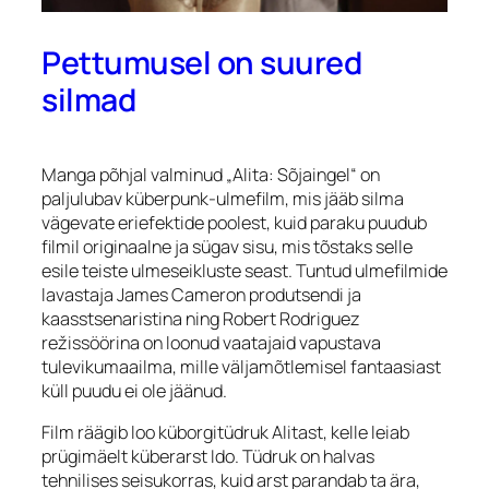
Pettumusel on suured
silmad
Manga põhjal valminud „Alita: Sõjaingel“ on
paljulubav küberpunk-ulmefilm, mis jääb silma
vägevate eriefektide poolest, kuid paraku puudub
filmil originaalne ja sügav sisu, mis tõstaks selle
esile teiste ulmeseikluste seast. Tuntud ulmefilmide
lavastaja James Cameron produtsendi ja
kaasstsenaristina ning Robert Rodriguez
režissöörina on loonud vaatajaid vapustava
tulevikumaailma, mille väljamõtlemisel fantaasiast
küll puudu ei ole jäänud.
Film räägib loo küborgitüdruk Alitast, kelle leiab
prügimäelt küberarst Ido. Tüdruk on halvas
tehnilises seisukorras, kuid arst parandab ta ära,