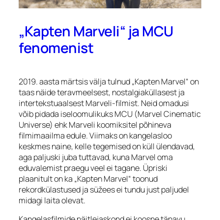
„Kapten Marveli“ ja MCU
fenomenist
2019. aasta märtsis välja tulnud „Kapten Marvel“ on
taas näide teravmeelsest, nostalgiaküllasest ja
intertekstuaalsest Marveli-filmist. Neid omadusi
võib pidada iseloomulikuks MCU (Marvel Cinematic
Universe) ehk Marveli koomiksitel põhineva
filmimaailma edule. Viimaks on kangelasloo
keskmes naine, kelle tegemised on küll ülendavad,
aga paljuski juba tuttavad, kuna Marvel oma
eduvalemist praegu veel ei tagane. Üpriski
plaanitult on ka „Kapten Marvel“ toonud
rekordkülastused ja süžees ei tundu just paljudel
midagi laita olevat.
Kangelasfilmide näitlejaskond ei koosne tänavu