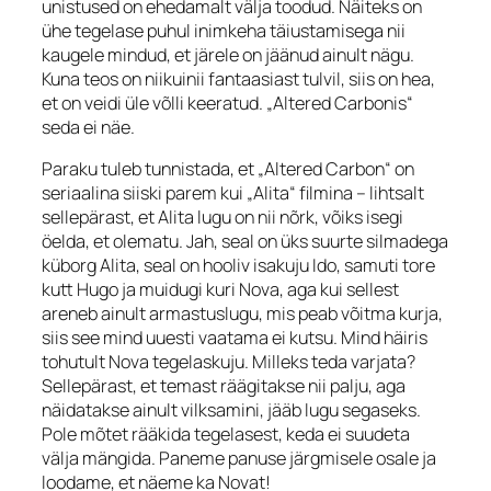
unistused on ehedamalt välja toodud. Näiteks on
ühe tegelase puhul inimkeha täiustamisega nii
kaugele mindud, et järele on jäänud ainult nägu.
Kuna teos on niikuinii fantaasiast tulvil, siis on hea,
et on veidi üle võlli keeratud. „Altered Carbonis“
seda ei näe.
Paraku tuleb tunnistada, et „Altered Carbon“ on
seriaalina siiski parem kui „Alita“ filmina – lihtsalt
sellepärast, et Alita lugu on nii nõrk, võiks isegi
öelda, et olematu. Jah, seal on üks suurte silmadega
küborg Alita, seal on hooliv isakuju Ido, samuti tore
kutt Hugo ja muidugi kuri Nova, aga kui sellest
areneb ainult armastuslugu, mis peab võitma kurja,
siis see mind uuesti vaatama ei kutsu. Mind häiris
tohutult Nova tegelaskuju. Milleks teda varjata?
Sellepärast, et temast räägitakse nii palju, aga
näidatakse ainult vilksamini, jääb lugu segaseks.
Pole mõtet rääkida tegelasest, keda ei suudeta
välja mängida. Paneme panuse järgmisele osale ja
loodame, et näeme ka Novat!