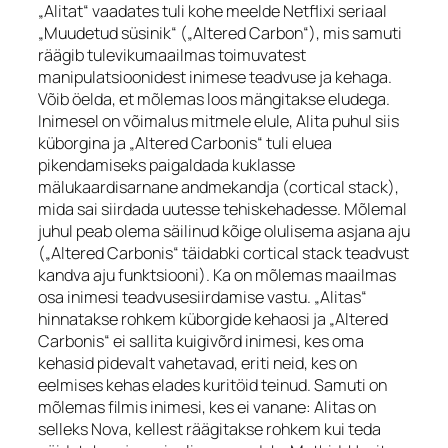
„Alitat“ vaadates tuli kohe meelde Netflixi seriaal
„Muudetud süsinik“ („Altered Carbon“), mis samuti
räägib tulevikumaailmas toimuvatest
manipulatsioonidest inimese teadvuse ja kehaga.
Võib öelda, et mõlemas loos mängitakse eludega.
Inimesel on võimalus mitmele elule, Alita puhul siis
küborgina ja „Altered Carbonis“ tuli eluea
pikendamiseks paigaldada kuklasse
mälukaardisarnane andmekandja (
cortical stack
),
mida sai siirdada uutesse tehiskehadesse. Mõlemal
juhul peab olema säilinud kõige olulisema asjana aju
(„Altered Carbonis“ täidabki
cortical stack
teadvust
kandva aju funktsiooni). Ka on mõlemas maailmas
osa inimesi teadvusesiirdamise vastu. „Alitas“
hinnatakse rohkem küborgide kehaosi ja „Altered
Carbonis“ ei sallita kuigivõrd inimesi, kes oma
kehasid pidevalt vahetavad, eriti neid, kes on
eelmises kehas elades kuritöid teinud. Samuti on
mõlemas filmis inimesi, kes ei vanane: Alitas on
selleks Nova, kellest räägitakse rohkem kui teda