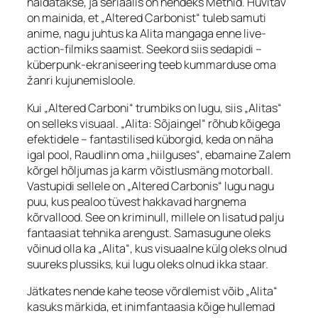
näidatakse, ja seriaalis on nendeks Methid. Huvitav
on mainida, et „Altered Carbonist“ tuleb samuti
anime, nagu juhtus ka Alita mangaga enne
live-
action
-filmiks saamist. Seekord siis sedapidi –
küberpunk-ekraniseering teeb kummarduse oma
žanri kujunemisloole.
Kui „Altered Carboni“ trumbiks on lugu, siis „Alitas“
on selleks visuaal. „Alita: Sõjaingel“ rõhub kõigega
efektidele – fantastilised küborgid, keda on näha
igal pool, Raudlinn oma „hiilguses“, ebamaine Zalem
kõrgel hõljumas ja karm võistlusmäng
motorball
.
Vastupidi sellele on „Altered Carbonis“ lugu nagu
puu, kus pealoo tüvest hakkavad hargnema
kõrvallood. See on kriminull, millele on lisatud palju
fantaasiat tehnika arengust. Samasugune oleks
võinud olla ka „Alita“, kus visuaalne külg oleks olnud
suureks plussiks, kui lugu oleks olnud ikka staar.
Jätkates nende kahe teose võrdlemist võib „Alita“
kasuks märkida, et inimfantaasia kõige hullemad