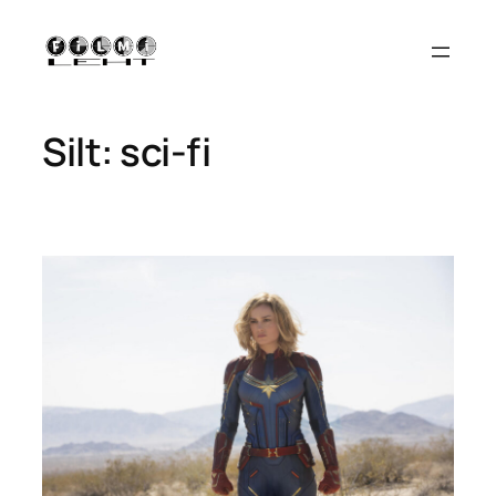
Liigu
sisu
juurde
Silt:
sci-fi