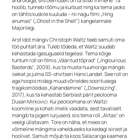
androidiga, siis olemuselt on ta siiski inimene. Ta
hoolib, tunneb rõõmu ja kurbust ning ka tema jaoks
on tähtis kuskile kuuluda – nii nagu filmi „Hing
anumas“ („Ghost in the Shell“) kangelannale
Majorilegi.
Arst Idot mängiv Christoph Waltz teeb samuti oma
töö puhtalt ära. Tuleb tõdeda, et Waltz suudab
kehastada igasuguseid tegelasi. Tema kõige
tuntum roll on filmis „Vääritud tõprad“ („Inglourious
Basterds“, 2009), kus ta musta huumoriga mängib
isekat ja julma SS-ohvitseri Hans Landat. See roll on
aga hoopis midagi muud võrreldes sooritusega
tragikomöödias „Kahandamine“ („Downsizing“,
2017), kus ta kehastab Serbiast pärit peolooma
Dusan Mirkovici. Kui peoloomana on Waltzi
koomiline ja kohati imelik vaadata, sest tavaliselt
mängib ta pigem lurjuseid, siis tema roll „Alitas“ on
veelgi üllatavam. Tore on näha, et mees on
võimeline mängima vahelduseks ka kedagi siirast ja
hoolivat. Samuti mõjub ta koos Salazariga kaamera