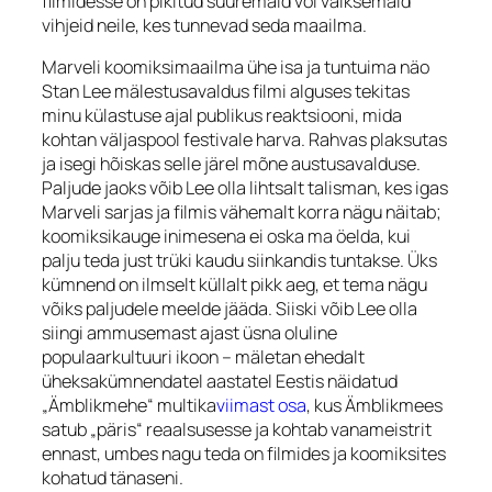
filmidesse on pikitud suuremaid või väiksemaid
vihjeid neile, kes tunnevad seda maailma.
Marveli koomiksimaailma ühe isa ja tuntuima näo
Stan Lee mälestusavaldus filmi alguses tekitas
minu külastuse ajal publikus reaktsiooni, mida
kohtan väljaspool festivale harva. Rahvas plaksutas
ja isegi hõiskas selle järel mõne austusavalduse.
Paljude jaoks võib Lee olla lihtsalt talisman, kes igas
Marveli sarjas ja filmis vähemalt korra nägu näitab;
koomiksikauge inimesena ei oska ma öelda, kui
palju teda just trüki kaudu siinkandis tuntakse. Üks
kümnend on ilmselt küllalt pikk aeg, et tema nägu
võiks paljudele meelde jääda. Siiski võib Lee olla
siingi ammusemast ajast üsna oluline
populaarkultuuri ikoon – mäletan ehedalt
üheksakümnendatel aastatel Eestis näidatud
„Ämblikmehe“ multika
viimast osa
, kus Ämblikmees
satub „päris“ reaalsusesse ja kohtab vanameistrit
ennast, umbes nagu teda on filmides ja koomiksites
kohatud tänaseni.