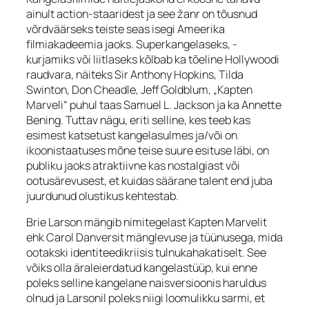
ainult
action
-staaridest ja see žanr on tõusnud
võrdväärseks teiste seas isegi Ameerika
filmiakadeemia jaoks. Superkangelaseks, -
kurjamiks või liitlaseks kõlbab ka tõeline Hollywoodi
raudvara, näiteks
Sir
Anthony Hopkins, Tilda
Swinton, Don Cheadle, Jeff Goldblum, „Kapten
Marveli“ puhul taas Samuel L. Jackson ja ka Annette
Bening. Tuttav nägu, eriti selline, kes teeb kas
esimest katsetust kangelasulmes ja/või on
ikoonistaatuses mõne teise suure esituse läbi, on
publiku jaoks atraktiivne kas nostalgiast või
ootusärevusest, et kuidas säärane talent end juba
juurdunud olustikus kehtestab.
Brie Larson mängib nimitegelast Kapten Marvelit
ehk Carol Danversit mänglevuse ja tüünusega, mida
ootakski identiteedikriisis tulnukahakatiselt. See
võiks olla äraleierdatud kangelastüüp, kui enne
poleks selline kangelane naisversioonis haruldus
olnud ja Larsonil poleks niigi loomulikku sarmi, et