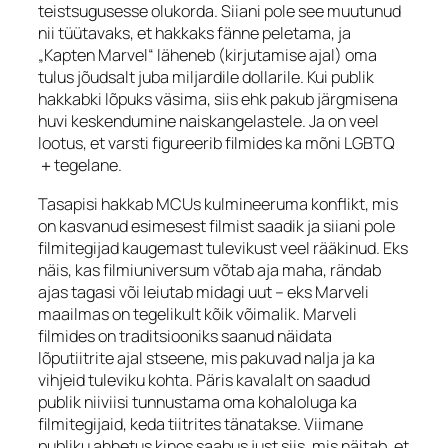
teistsugusesse olukorda. Siiani pole see muutunud
nii tüütavaks, et hakkaks fänne peletama, ja
„Kapten Marvel“ läheneb (kirjutamise ajal) oma
tulus jõudsalt juba miljardile dollarile. Kui publik
hakkabki lõpuks väsima, siis ehk pakub järgmisena
huvi keskendumine naiskangelastele. Ja on veel
lootus, et varsti figureerib filmides ka mõni LGBTQ
＋tegelane.
Tasapisi hakkab MCUs kulmineeruma konflikt, mis
on kasvanud esimesest filmist saadik ja siiani pole
filmitegijad kaugemast tulevikust veel rääkinud. Eks
näis, kas filmiuniversum võtab aja maha, rändab
ajas tagasi või leiutab midagi uut – eks Marveli
maailmas on tegelikult kõik võimalik. Marveli
filmides on traditsiooniks saanud näidata
lõputiitrite ajal stseene, mis pakuvad nalja ja ka
vihjeid tuleviku kohta. Päris kavalalt on saadud
publik niiviisi tunnustama oma kohaloluga ka
filmitegijaid, keda tiitrites tänatakse. Viimane
publiku ahhetus kinos saabus just siis, mis näitab, et