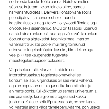
seda enda kasuks tööle panna. Naistevahelise
sõpruse kujutamine on teine oluline, samas
harvanähtud detail. Danvers kohtab vana sõpra
piloodipäevilt ja nende suhe ei taandu
kassikakluseks, nagu terve Hollywoodi filmiajalugu
on ootuseks sisendanud. MCU on tasapisi lubanud
naistel aina rohkem särada, aga võiks võtta rohkem
õppust oma algtekstist. Koomiksimaailmas on
vähemalt trükiste poolel murrang toimunud
erinevate tegelastüüpide kasuks, filmidel on aga
veel pikk tee kaugeneda tugevate
meestegelastüüpide fookusest.
Väga iseloomulik Marveli filmidele on
intertekstuaalsus tegelaste omavahelise
kohtumise läbi. Kirjanduses on see vana vahend,
aga on populaarsust kogunud ka koomiksites ja
animatsioonis. Kui kõik toimub samas universumis,
siis peaksid ju kunagi ometi tegelased kokku
juhtuma. Kui see hetk lõpuks saabub, on see lugeja
või vaataja jaoks väga tähelepanuväärne, põhjuseks