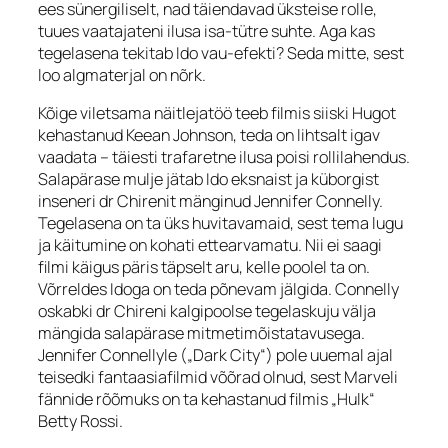
ees sünergiliselt, nad täiendavad üksteise rolle,
tuues vaatajateni ilusa isa-tütre suhte. Aga kas
tegelasena tekitab Ido vau-efekti? Seda mitte, sest
loo algmaterjal on nõrk.
Kõige viletsama näitlejatöö teeb filmis siiski Hugot
kehastanud Keean Johnson, teda on lihtsalt igav
vaadata – täiesti trafaretne ilusa poisi rollilahendus.
Salapärase mulje jätab Ido eksnaist ja küborgist
inseneri dr Chirenit mänginud Jennifer Connelly.
Tegelasena on ta üks huvitavamaid, sest tema lugu
ja käitumine on kohati ettearvamatu. Nii ei saagi
filmi käigus päris täpselt aru, kelle poolel ta on.
Võrreldes Idoga on teda põnevam jälgida. Connelly
oskabki dr Chireni kalgipoolse tegelaskuju välja
mängida salapärase mitmetimõistatavusega.
Jennifer Connellyle („Dark City“) pole uuemal ajal
teisedki fantaasiafilmid võõrad olnud, sest Marveli
fännide rõõmuks on ta kehastanud filmis „Hulk“
Betty Rossi.