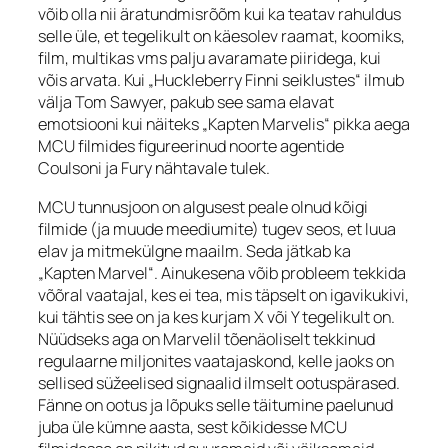
võib olla nii äratundmisrõõm kui ka teatav rahuldus
selle üle, et tegelikult on käesolev raamat, koomiks,
film, multikas vms palju avaramate piiridega, kui
võis arvata. Kui „Huckleberry Finni seiklustes“ ilmub
välja Tom Sawyer, pakub see sama elavat
emotsiooni kui näiteks „Kapten Marvelis“ pikka aega
MCU filmides figureerinud noorte agentide
Coulsoni ja Fury nähtavale tulek.
MCU tunnusjoon on algusest peale olnud kõigi
filmide (ja muude meediumite) tugev seos, et luua
elav ja mitmekülgne maailm. Seda jätkab ka
„Kapten Marvel“. Ainukesena võib probleem tekkida
võõral vaatajal, kes ei tea, mis täpselt on igavikukivi,
kui tähtis see on ja kes kurjam X või Y tegelikult on.
Nüüdseks aga on Marvelil tõenäoliselt tekkinud
regulaarne miljonites vaatajaskond, kelle jaoks on
sellised süžeelised signaalid ilmselt ootuspärased.
Fänne on ootus ja lõpuks selle täitumine paelunud
juba üle kümne aasta, sest kõikidesse MCU