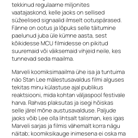
tekkinud regulaarne miljonites
vaatajaskond, kelle jaoks on sellised
süžeelised signaalid ilmselt ootuspärased.
Fänne on ootus ja lõpuks selle täitumine
paelunud juba üle kümne aasta, sest
kõikidesse MCU filmidesse on pikitud
suuremaid või väiksemaid vihjeid neile, kes
tunnevad seda maailma.
Marveli koomiksimaailma ühe isa ja tuntuima
näo Stan Lee mälestusavaldus filmi alguses
tekitas minu külastuse ajal publikus
reaktsiooni, mida kohtan väljaspool festivale
harva. Rahvas plaksutas ja isegi hõiskas
selle järel mõne austusavalduse. Paljude
jaoks võib Lee olla lihtsalt talisman, kes igas
Marveli sarjas ja filmis vähemalt korra nägu
näitab; koomiksikauge inimesena ei oska ma