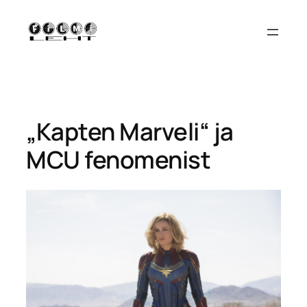
Liigu
sisu
juurde
„Kapten Marveli“ ja
MCU fenomenist