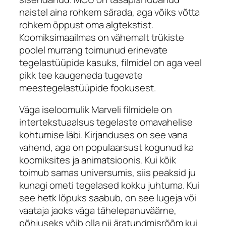
naistel aina rohkem särada, aga võiks võtta
rohkem õppust oma algtekstist.
Koomiksimaailmas on vähemalt trükiste
poolel murrang toimunud erinevate
tegelastüüpide kasuks, filmidel on aga veel
pikk tee kaugeneda tugevate
meestegelastüüpide fookusest.
Väga iseloomulik Marveli filmidele on
intertekstuaalsus tegelaste omavahelise
kohtumise läbi. Kirjanduses on see vana
vahend, aga on populaarsust kogunud ka
koomiksites ja animatsioonis. Kui kõik
toimub samas universumis, siis peaksid ju
kunagi ometi tegelased kokku juhtuma. Kui
see hetk lõpuks saabub, on see lugeja või
vaataja jaoks väga tähelepanuväärne,
põhjuseks võib olla nii äratundmisrõõm kui