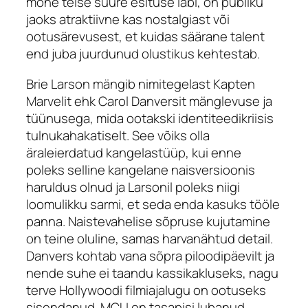
mõne teise suure esituse läbi, on publiku
jaoks atraktiivne kas nostalgiast või
ootusärevusest, et kuidas säärane talent
end juba juurdunud olustikus kehtestab.
Brie Larson mängib nimitegelast Kapten
Marvelit ehk Carol Danversit mänglevuse ja
tüünusega, mida ootakski identiteedikriisis
tulnukahakatiselt. See võiks olla
äraleierdatud kangelastüüp, kui enne
poleks selline kangelane naisversioonis
haruldus olnud ja Larsonil poleks niigi
loomulikku sarmi, et seda enda kasuks tööle
panna. Naistevahelise sõpruse kujutamine
on teine oluline, samas harvanähtud detail.
Danvers kohtab vana sõpra piloodipäevilt ja
nende suhe ei taandu kassikakluseks, nagu
terve Hollywoodi filmiajalugu on ootuseks
sisendanud. MCU on tasapisi lubanud