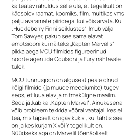
ka teatav rahuldus selle üle, et tegelikult on
käesolev raamat, koomiks, film, multikas vms
palju avaramate piiridega, kui võis arvata. Kui
„Huckleberry Finni seiklustes“ ilmub välja
Tom Sawyer, pakub see sama elavat
emotsiooni kui näiteks „Kapten Marvelis“
pikka aega MCU filmides figureerinud
noorte agentide Coulsoni ja Fury nähtavale
tulek.
MCU tunnusjoon on algusest peale olnud
kõigi filmide (ja muude meediumite) tugev
seos, et luua elav ja mitmekülgne maailm.
Seda jätkab ka „Kapten Marvel“. Ainukesena
võib probleem tekkida võõral vaatajal, kes ei
tea, mis täpselt on igavikukivi, kui tähtis see
on ja kes kurjam X või Y tegelikult on.
Nüüdseks aga on Marvelil tõenäoliselt