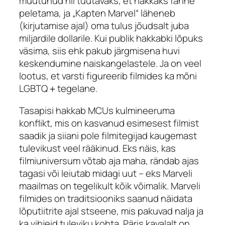
muutunud nii tüütavaks, et hakkaks fänne
peletama, ja „Kapten Marvel“ läheneb
(kirjutamise ajal) oma tulus jõudsalt juba
miljardile dollarile. Kui publik hakkabki lõpuks
väsima, siis ehk pakub järgmisena huvi
keskendumine naiskangelastele. Ja on veel
lootus, et varsti figureerib filmides ka mõni
LGBTQ＋tegelane.
Tasapisi hakkab MCUs kulmineeruma
konflikt, mis on kasvanud esimesest filmist
saadik ja siiani pole filmitegijad kaugemast
tulevikust veel rääkinud. Eks näis, kas
filmiuniversum võtab aja maha, rändab ajas
tagasi või leiutab midagi uut – eks Marveli
maailmas on tegelikult kõik võimalik. Marveli
filmides on traditsiooniks saanud näidata
lõputiitrite ajal stseene, mis pakuvad nalja ja
ka vihjeid tuleviku kohta. Päris kavalalt on