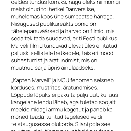
öeldes tundus korraks, nagu oleks nii mõnigi
meist olnud tol hetkel Danvers ise,
muhelemas koos ühe sümpaatse härraga.
Niisugused publikureaktsioonid on
tähelepanuväärsed ja harvad on filmid, mis
seda tekitada suudavad, eriti Eesti publikus.
Marveli filmid tunduvad olevat üles ehitatud
paljuski sellistele hetkedele, täis eri moodi
suhestumist ja äratundmist, mis on
muutnud sarja üpris ainulaadseks.
„Kapten Marveli“ ja MCU fenomen seisneb
korduses, mustrites, äratundmises.
Lõppude lõpuks ei paku ta palju uut, kui uus
kangelane lendu läheb, aga tuletab soojalt
meelde midagi ammu kogetut ja paneb ka
mõned teada-tuntud tegelased veidi
teistsugusesse olukorda. Siiani pole see