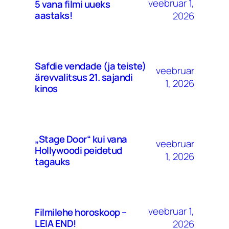
veebruar 1,
5 vana filmi uueks
aastaks!
2026
Safdie vendade (ja teiste)
veebruar
ärevvalitsus 21. sajandi
1, 2026
kinos
„Stage Door“ kui vana
veebruar
Hollywoodi peidetud
1, 2026
tagauks
veebruar 1,
Filmilehe horoskoop –
LEIA END!
2026