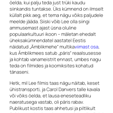
öelda, kui palju teda just trüki kaudu
siinkandis tuntakse. Üks kümnend on ilmselt
küllalt pikk aeg, et tema nägu võiks paljudele
meelde jääda. Siiski võib Lee olla siingi
ammusemast ajast üsna oluline
populaarkultuuri ikoon – mäletan ehedalt
üheksakümnendatel aastatel Eestis
näidatud „Ämblikmehe“ multika
viimast osa
,
kus Ämblikmees satub „päris“ reaalsusesse
ja kohtab vanameistrit ennast, umbes nagu
teda on filmides ja koomiksites kohatud
tänaseni.
Hetk, mil Lee filmis taas nägu näitab, keset
ühistransporti, ja Carol Danvers talle kavala
või võiks öelda, et lausa eneseteadliku
naeratusega vastab, oli päris rabav.
Publikust kostis taas ahhetusi ja piltlikult