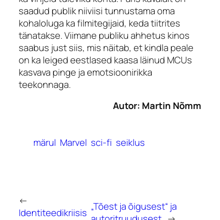
saadud publik niiviisi tunnustama oma
kohaloluga ka filmitegijaid, keda tiitrites
tänatakse. Viimane publiku ahhetus kinos
saabus just siis, mis näitab, et kindla peale
on ka leiged eestlased kaasa läinud MCUs
kasvava pinge ja emotsioonirikka
teekonnaga.
Autor: Martin Nõmm
märul
Marvel
sci-fi
seiklus
←
„Tõest ja õigusest“ ja
Identiteedikriisis
autoritruudusest
→