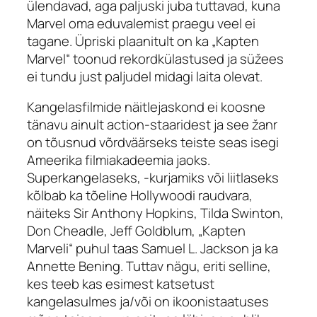
ülendavad, aga paljuski juba tuttavad, kuna
Marvel oma eduvalemist praegu veel ei
tagane. Üpriski plaanitult on ka „Kapten
Marvel“ toonud rekordkülastused ja süžees
ei tundu just paljudel midagi laita olevat.
Kangelasfilmide näitlejaskond ei koosne
tänavu ainult
action
-staaridest ja see žanr
on tõusnud võrdväärseks teiste seas isegi
Ameerika filmiakadeemia jaoks.
Superkangelaseks, -kurjamiks või liitlaseks
kõlbab ka tõeline Hollywoodi raudvara,
näiteks
Sir
Anthony Hopkins, Tilda Swinton,
Don Cheadle, Jeff Goldblum, „Kapten
Marveli“ puhul taas Samuel L. Jackson ja ka
Annette Bening. Tuttav nägu, eriti selline,
kes teeb kas esimest katsetust
kangelasulmes ja/või on ikoonistaatuses