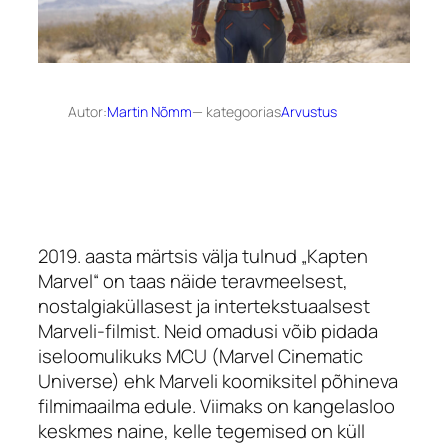
Autor:
Martin Nõmm
— kategoorias
Arvustus
2019. aasta märtsis välja tulnud „Kapten
Marvel“ on taas näide teravmeelsest,
nostalgiaküllasest ja intertekstuaalsest
Marveli-filmist. Neid omadusi võib pidada
iseloomulikuks MCU (Marvel Cinematic
Universe) ehk Marveli koomiksitel põhineva
filmimaailma edule. Viimaks on kangelasloo
keskmes naine, kelle tegemised on küll