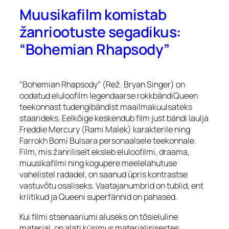
Muusikafilm komistab
žanriootuste segadikus:
“Bohemian Rhapsody”
“Bohemian Rhapsody” (Rež. Bryan Singer) on
oodatud eluloofilm legendaarse rokkbändiQueen
teekonnast tudengibändist maailmakuulsateks
staarideks. Eelkõige keskendub film just bändi laulja
Freddie Mercury (Rami Malek) karakterile ning
Farrokh Bomi Bulsara personaalsele teekonnale.
Film, mis žanriliselt eksleb eluloofilmi, draama,
muusikafilmi ning kogupere meelelahutuse
vahelistel radadel, on saanud üpris kontrastse
vastuvõtu osaliseks. Vaatajanumbrid on tublid, ent
kriitikud ja Queeni superfännid on pahased.
Kui filmi stsenaariumi aluseks on tõsieluline
materjal, on alati küsimus materjalisisestes