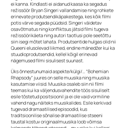
ei kanna. Kindlasti ei aidanud kaasa ka segadus
režissöör Bryan Singeri vallandamise ning rohkete
erinevate produtsendikäpakestega, kes kõik filmi
potis värve segada püüdsid. Singeri väidetav
osavõtmatus ning konfliktsus jätsid filmi tugeva
režissöörikäeta ning autori taotlusi pole seetõttu
siin isegi mõtet lahata. Produtsentide hulgas olid nii
Queeni elusolevad liikmed, endine mänedžer kui ka
stuudioprodutsendid, kellel kõigil erinevad
nägemused filmi sisulisest suunast.
Üks õnnestunumaid aspekte/külgi/… “Bohemian
Rhapsody” juures on selle muusika ning muusika
kasutamise viisid. Muusika osaleb siin nii filmi
teemas kui ka väljendusvahendite töös sisuliselt
esile tõstetud positsioonil ja ei ole vaid vormiline
vahend nagu näiteks muusikalides. Esile kerkivad
tugevad dramaatilised episoodid, kus
traditsioonilise sõnalise dramaatilise stseeni
taustal kostuv originaalmuusika loob võimsa