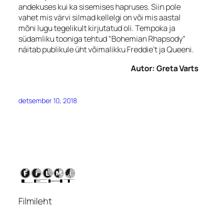
andekuses kui ka sisemises hapruses. Siin pole
vahet mis värvi silmad kellelgi on või mis aastal
mõni lugu tegelikult kirjutatud oli. Tempoka ja
südamliku tooniga tehtud “Bohemian Rhapsody”
näitab publikule üht võimalikku Freddie’t ja Queeni.
Autor: Greta Varts
detsember 10, 2018
Filmileht