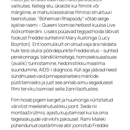
valikutes. Kellegi elu, ükskõik kui filmilik või
märgiline, ei mahu klassikalise filmiloo struktuuri
teenistusse. “Bohemian Rhapsody” võtab selge
ajalise raami – Queeni loomise hetkest kuulsa Live
Aid kontserdini. Lisaks püüavad tegijad hoida läbivat
fookust Freddie suhteliinil Mary Austiniga (Lucy
Boynton). Ent loomulikult on olnud vaja ära näidata
hulk teisi olulisi pöördepunkte Freddie elus – suhted
perekonnaga, bändiliikmetega, homoseksuaalsuse
(avalik) tunnistamine, hedonistlikku maailma
suundumine, AIDS-i diagnoos. Küll aga jäävad need
sündmused vaid pinnapealseteks märkide
püstitamiseks ja just see annab aimu segadusest
filmi terviku loomisel selle žanritaotlustes.
Film hoiab pigem kerget ja huumoriga vürtsitatud
värvilist meelelahutuslikku joont. Seda nii
montaažirütmis, ajastu kujutamisel kui ka oma
tegelaskujude värvikihi paksusel. Rami Maleki
pühendunud osatäitmise abil joonistub Freddie