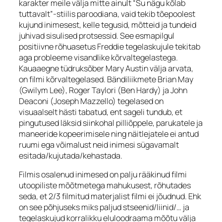
karakter meile välja mitte ainult “Su nägu kõlab
tuttavalt”-stiilis paroodiana, vaid tekib tõepoolest
kujund inimesest, kelle tegusid, mõtteid ja tundeid
juhivad sisulised protsessid. See esmapilgul
positiivne rõhuasetus Freddie tegelaskujule tekitab
aga probleeme visandlike kõrvaltegelastega.
Kauaaegne tüdruksõber Mary Austin välja arvata,
on filmi kõrvaltegelased. Bändiliikmete Brian May
(Gwilym Lee), Roger Taylori (Ben Hardy) ja John
Deaconi (Joseph Mazzello) tegelased on
visuaalselt hästi tabatud, ent sageli tundub, et
pingutused läksid siinkohal pilliõppele, parukatele ja
maneeride kopeerimisele ning näitlejatele ei antud
ruumi ega võimalust neid inimesi sügavamalt
esitada/kujutada/kehastada.
Filmis osalenud inimesed on palju rääkinud filmi
utoopiliste mõõtmetega mahukusest, rõhutades
seda, et 2/3 filmitud materjalist filmi ei jõudnud. Ehk
on see põhjuseks miks paljud stseenid/liinid/… ja
tegelaskujud korralikku eluloodraama mõõtu välja