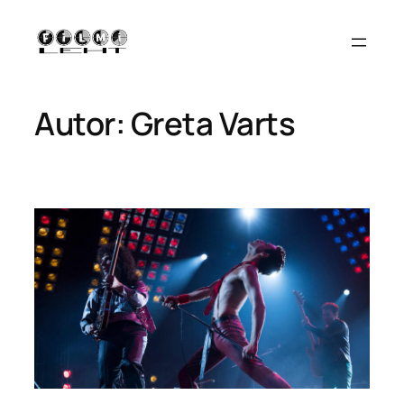
Liigu
sisu
juurde
Autor:
Greta Varts