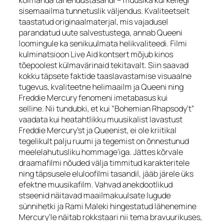
kolmanda tähendustasandi – muusika kui kellegi
sisemaailma tunnetuslik väljendus. Kvaliteetselt
taastatud originaalmaterjal, mis vajadusel
parandatud uute salvestustega, annab Queeni
loomingule ka senikuulmata helikvaliteedi. Filmi
kulminatsioon Live Aid kontsert mõjub kinos
tõepoolest külmavärinaid tekitavalt. Siin saavad
kokku täpsete faktide taaslavastamise visuaalne
tugevus, kvaliteetne helimaailm ja Queeni ning
Freddie Mercury fenomeni imetabasus kui
selline. Nii tundubki, et kui “Bohemian Rhapsody’t”
vaadata kui heatahtlikku muusikalist lavastust
Freddie Mercury’st ja Queenist, ei ole kriitikal
tegelikult palju ruumi ja tegemist on õnnestunud
meelelahutusliku
hommage’
iga. Jättes kõrvale
draamafilmi nõuded välja timmitud karakteritele
ning täpsusele eluloofilmi tasandil, jääb järele üks
efektne muusikafilm. Vahvad anekdootlikud
stseenid näitavad maailmakuulsate lugude
sünnihetki ja Rami Maleki hingestatud lähenemine
Mercury’le näitab rokkstaari nii tema bravuurikuses,