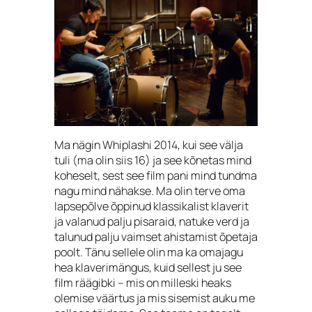
Ma nägin Whiplashi 2014, kui see välja
tuli (ma olin siis 16) ja see kõnetas mind
koheselt, sest see film pani mind tundma
nagu mind nähakse. Ma olin terve oma
lapsepõlve õppinud klassikalist klaverit
ja valanud palju pisaraid, natuke verd ja
talunud palju vaimset ahistamist õpetaja
poolt. Tänu sellele olin ma ka omajagu
hea klaverimängus, kuid sellest ju see
film räägibki – mis on milleski heaks
olemise väärtus ja mis sisemist auku me