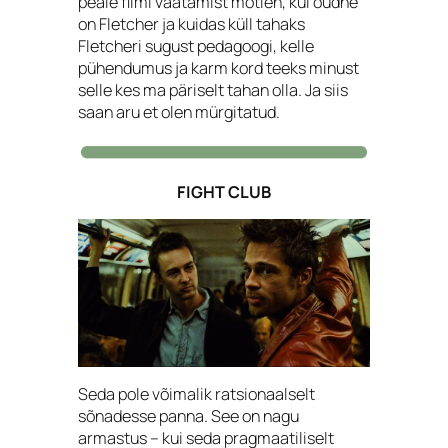
peale filmi vaatamist mõtlen, kui õudne
on Fletcher ja kuidas küll tahaks
Fletcheri sugust pedagoogi, kelle
pühendumus ja karm kord teeks minust
selle kes ma päriselt tahan olla. Ja siis
saan aru et olen mürgitatud.
FIGHT CLUB
Seda pole võimalik ratsionaalselt
sõnadesse panna. See on nagu
armastus – kui seda pragmaatiliselt