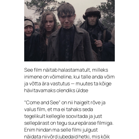
See film näitab halastamatult, milleks
inimene on võimeline, kui talle anda võim
ja võtta ära vastutus — muutes ta kõige
hävitavamaks olendiks üldse
“Come and See” on nii haigelt rõve ja
valus film, et ma ei tahaks seda
tegelikult kellegile soovitada ja just
sellepärast on tegu suurepärase filmiga.
Enim hindan ma selle filmi julgust
näidata niivõrd jubedaid hetki, mis kõik