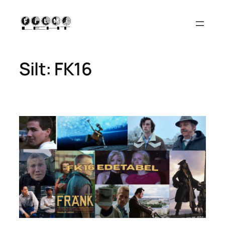
Liigu
sisu
juurde
Silt:
FK16