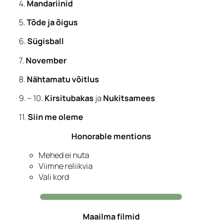
4.
Mandariinid
5.
Tõde ja õigus
6.
Sügisball
7.
November
8.
Nähtamatu
võitlus
9. – 10.
Kirsitubakas
ja
Nukitsamees
11.
Siin me oleme
Honorable mentions
Mehed ei nuta
Viimne reliikvia
Vali kord
Maailma filmid