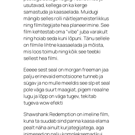
usutavad, kellega on ka kerge
samastuda ja kaasaelada. Muidugi
mängib selles rolli näitlejameisterlikkus
ning filmitegijate hea planeerimine. See
film kehtestab oma “vibe” juba varakult
ning hoiab seda kuni lõpuni. Tänu sellele
on filmile lihtne kaasaelada ja mõista,
mis loos toimub ning kõik see teebki
sellest hea filmi.
Eeeee sest seal on morgan freeman jaa
palju erinevaid emotsioone tunneb ja
sügav ja no mulle meeldis see slp et seal
pole väga suurt maagiat, pigem reaalne
lugu ja lõpp on väga tugev, tekitab
tugeva wow efekti
Shawshank Redemption on imeline film,
kuna ta suudab sind panna kaasa elama
pealt näha ainult kurjategijatega, aga
inimesed on palju kompleksemad kui