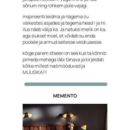
sõnum ning rohkem pole vajagi.
inspireerib leidma ja nägema ilu
väikestes asjades ja tegema head ! ja nii
ilus näeb välja ka. Ja natuke imelik on ka,
aga siuksel moel, et võidab su enda
poolele ja armud sellesse veidrusesse.
kõige parem stseen on see kus ta kõnnib
pimeda mehega läbi tänava ja kirjeldab
kõike millest nad mööduvad ja
MUUSIKA!!!
MEMENTO