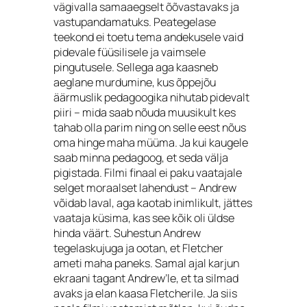
vägivalla samaaegselt õõvastavaks ja
vastupandamatuks. Peategelase
teekond ei toetu tema andekusele vaid
pidevale füüsilisele ja vaimsele
pingutusele. Sellega aga kaasneb
aeglane murdumine, kus õppejõu
äärmuslik pedagoogika nihutab pidevalt
piiri – mida saab nõuda muusikult kes
tahab olla parim ning on selle eest nõus
oma hinge maha müüma. Ja kui kaugele
saab minna pedagoog, et seda välja
pigistada. Filmi finaal ei paku vaatajale
selget moraalset lahendust – Andrew
võidab laval, aga kaotab inimlikult, jättes
vaataja küsima, kas see kõik oli üldse
hinda väärt. Suhestun Andrew
tegelaskujuga ja ootan, et Fletcher
ameti maha paneks. Samal ajal karjun
ekraani tagant Andrew’le, et ta silmad
avaks ja elan kaasa Fletcherile. Ja siis