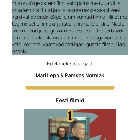
mis on kõige parem film, vaid palusime tuua välja
oma lemmikfilmid ja siis lasime nende seast veel
kord valida enda kõige lemmikumad filmid. Nii et me
tegime selle nimekirja iseäranis neile endile. Nad ei
ole kriitikud ja isegi, kui nende seas on Letterboxdi
kontode levik ehk muude inimrühmadega võrreldes
veidi kõrgem, vaatavad nad igasuguseid filme. Nagu
peabki.
Edetabeli koostajad:
Mari Lepp & Ramses Normak
Eesti filmid