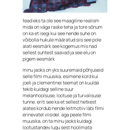
tead eks ta ole see maagiline realism
mida on väga raske teha ja tore sõnum
on ka et isegi kui see nende suhe on
võibolla hukule määratud siis see pole
alati eesmärk see kogemus mis nad
sellest suhtest saavad ja see elu on
pigem eesmärk
minu jaoks on yks suuremaid põhjuseid
selle filmi muusika, esimene kord kui
joeli ja clementinei teemat on kuulda
tekib kuidagi selline suur
melanhoolsuse, lootuse ja turvalisuse
tunne. eriti see ka et sellest hetkest
alates kordub nende leitmotiiv läbi filmi
erinevatel viisidel. aga peale filmi
muusika, on ta minu jaoks kuidagi
lootustandev lugu sest hoolimata