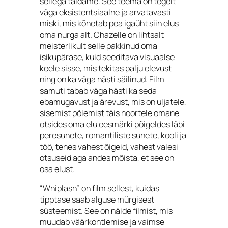
sellega täidame. See teema on tegelt
väga eksistentsiaalne ja arvatavasti
miski, mis kõnetab pea igaüht siin elus
oma nurga alt. Chazelle on lihtsalt
meisterlikult selle pakkinud oma
isikupärase, kuid seeditava visuaalse
keele sisse, mis tekitas palju elevust
ning on ka väga hästi säilinud. Film
samuti tabab väga hästi ka seda
ebamugavust ja ärevust, mis on uljatele,
sisemist põlemist täis noortele omane
otsides oma elu eesmärki põigeldes läbi
peresuhete, romantiliste suhete, kooli ja
töö, tehes vahest õigeid, vahest valesi
otsuseid aga andes mõista, et see on
osa elust.
“Whiplash” on film sellest, kuidas
tipptase saab alguse mürgisest
süsteemist. See on näide filmist, mis
muudab väärkohtlemise ja vaimse