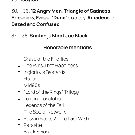
30. – 36.
12 Angry Men
,
Triangle of Sadness
,
Prisoners
,
Fargo
, “
Dune
” duology,
Amadeus
ja
Dazed and Confused
37. – 38.
Snatch
ja
Meet Joe Black
Honorable mentions
Grave of the Fireflies
The Pursuit of Happiness
Inglorious Bastards
House
Mid90s
“Lord of the Rings” Trilogy
Lost in Translation
Legends of the Fall
The Social Network
Puss in Boots 2: The Last Wish
Parasite
Black Swan