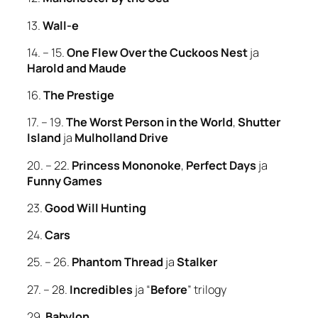
13.
Wall-e
14. – 15.
One Flew Over the Cuckoos Nest
ja
Harold and Maude
16.
The Prestige
17. – 19.
The Worst Person in the World
,
Shutter
Island
ja
Mulholland Drive
20. – 22.
Princess Mononoke
,
Perfect Days
ja
Funny Games
23.
Good Will Hunting
24.
Cars
25. – 26.
Phantom Thread
ja
Stalker
27. – 28.
Incredibles
ja “
Before
” trilogy
29.
Babylon