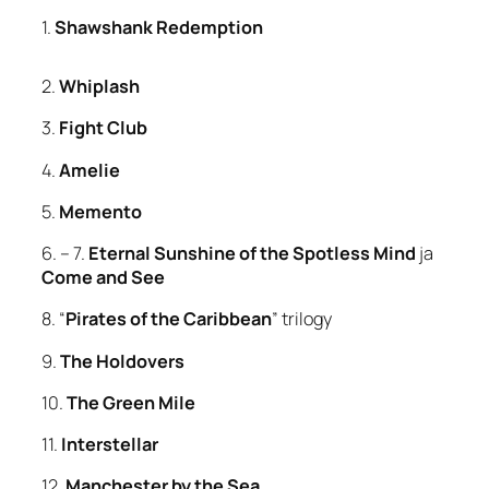
1.
Shawshank Redemption
2.
Whiplash
3.
Fight Club
4.
Amelie
5.
Memento
6. – 7.
Eternal Sunshine of the Spotless Mind
ja
Come and See
8. “
Pirates of the Caribbean
” trilogy
9.
The Holdovers
10.
The Green Mile
11.
Interstellar
12.
Manchester by the Sea