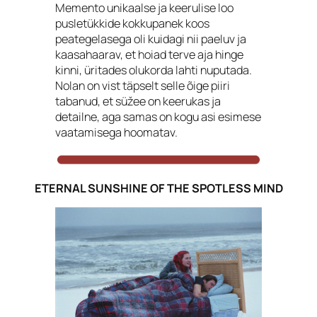
Memento unikaalse ja keerulise loo
pusletükkide kokkupanek koos
peategelasega oli kuidagi nii paeluv ja
kaasahaarav, et hoiad terve aja hinge
kinni, üritades olukorda lahti nuputada.
Nolan on vist täpselt selle õige piiri
tabanud, et süžee on keerukas ja
detailne, aga samas on kogu asi esimese
vaatamisega hoomatav.
ETERNAL SUNSHINE OF THE SPOTLESS MIND