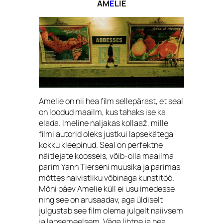
AM
É
LIE
Amelie on nii hea film sellepärast, et seal
on loodud maailm, kus tahaks ise ka
elada. Imeline naljakas kollaaž, mille
filmi autorid oleks justkui lapsekätega
kokku kleepinud. Seal on perfektne
näitlejate koosseis, võib-olla maailma
parim Yann Tierseni muusika ja parimas
mõttes naivistliku võbinaga kunstitöö.
Mõni päev Amelie küll ei usu imedesse
ning see on arusaadav, aga üldiselt
julgustab see film olema julgelt naiivsem
ja lapsemeelsem. Väga lihtne ja hea