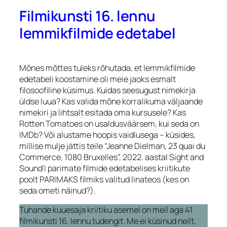
Filmikunsti 16. lennu
lemmikfilmide edetabel
Mõnes mõttes tuleks rõhutada, et lemmikfilmide
edetabeli koostamine oli meie jaoks esmalt
filosoofiline küsimus. Kuidas seesugust nimekirja
üldse luua? Kas valida mõne korralikuma väljaande
nimekiri ja lihtsalt esitada oma kursusele? Kas
Rotten Tomatoes on usaldusväärsem, kui seda on
IMDb? Või alustame hoopis vaidlusega – küsides,
millise mulje jättis teile “Jeanne Dielman, 23 quai du
Commerce, 1080 Bruxelles”, 2022. aastal Sight and
Sound’i parimate filmide edetabelises kriitikute
poolt PARIMAKS filmiks valitud linateos (kes on
seda ometi näinud?).
Tuhande kuuesaja kriitiku asemel on meil aga 41
filmikunsti 16. lennu tudengit. Me ei küsinud neilt,