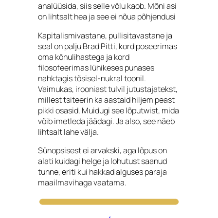
analüüsida, siis selle võlu kaob. Mõni asi
on lihtsalt hea ja see ei nõua põhjendusi
Kapitalismivastane, pullisitavastane ja
seal on palju Brad Pitti, kord poseerimas
oma kõhulihastega ja kord
filosofeerimas lühikeses punases
nahktagis tõsisel-nukral toonil.
Vaimukas, irooniast tulvil jutustajatekst,
millest tsiteerin ka aastaid hiljem peast
pikki osasid. Muidugi see lõputwist, mida
võib imetleda jäädagi. Ja also, see näeb
lihtsalt lahe välja.
Sünopsisest ei arvakski, aga lõpus on
alati kuidagi helge ja lohutust saanud
tunne, eriti kui hakkad alguses paraja
maailmavihaga vaatama.