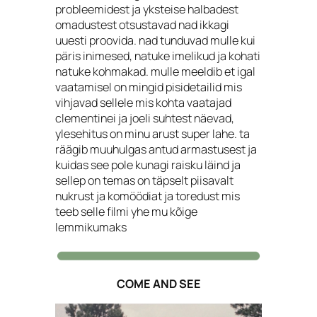
probleemidest ja yksteise halbadest
omadustest otsustavad nad ikkagi
uuesti proovida. nad tunduvad mulle kui
päris inimesed, natuke imelikud ja kohati
natuke kohmakad. mulle meeldib et igal
vaatamisel on mingid pisidetailid mis
vihjavad sellele mis kohta vaatajad
clementinei ja joeli suhtest näevad,
ylesehitus on minu arust super lahe. ta
räägib muuhulgas antud armastusest ja
kuidas see pole kunagi raisku läind ja
sellep on temas on täpselt piisavalt
nukrust ja komöödiat ja toredust mis
teeb selle filmi yhe mu kõige
lemmikumaks
COME AND SEE