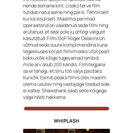
nende esmane kiht. Lisaks terve film
tundub naturaalne ning päris. Tehniliselt
kui ka sisuliselt. Maailma parimad
operaatorid on vaadanud seda filmi ning
arutanud, et seal pole ju ühtegi valgust
kasutatud. Filmi DoP Roger Deakins on
võtnud seda suure komplimendina kuna
tegelikuses korjati filmimiseks USA pealt
kokku kõik kõige tugevamad lambid,
mille arv asub 200 kandis. Filmitegjana
sa ei tahagi, et sinu töö välja paistaks.
Kui kõik toimib peaks filmis olev maailm
olema usutav ning vaatajaga loodud side
ei katke. Shawshank saab selle kõigega
väga hästi hakkama.
WHIPLASH