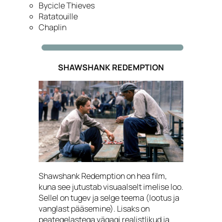
Bycicle Thieves
Ratatouille
Chaplin
SHAWSHANK REDEMPTION
Shawshank Redemption on hea film,
kuna see jutustab visuaalselt imelise loo.
Sellel on tugev ja selge teema (lootus ja
vanglast pääsemine). Lisaks on
peategelastega vägagi realistlikud ja