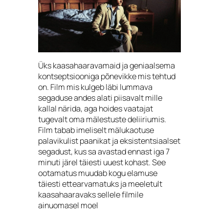
Üks kaasahaaravamaid ja geniaalsema
kontseptsiooniga põnevikke mis tehtud
on. Film mis kulgeb läbi lummava
segaduse andes alati piisavalt mille
kallal närida, aga hoides vaatajat
tugevalt oma mälestuste deliiriumis.
Film tabab imeliselt mälukaotuse
palavikulist paanikat ja eksistentsiaalset
segadust, kus sa avastad ennast iga 7
minuti järel täiesti uuest kohast. See
ootamatus muudab kogu elamuse
täiesti ettearvamatuks ja meeletult
kaasahaaravaks sellele filmile
ainuomasel moel