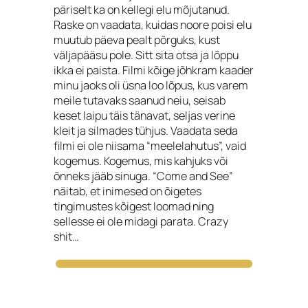
päriselt ka on kellegi elu mõjutanud.
Raske on vaadata, kuidas noore poisi elu
muutub päeva pealt põrguks, kust
väljapääsu pole. Sitt sita otsa ja lõppu
ikka ei paista. Filmi kõige jõhkram kaader
minu jaoks oli üsna loo lõpus, kus varem
meile tutavaks saanud neiu, seisab
keset laipu täis tänavat, seljas verine
kleit ja silmades tühjus. Vaadata seda
filmi ei ole niisama “meelelahutus”, vaid
kogemus. Kogemus, mis kahjuks või
õnneks jääb sinuga. “Come and See”
näitab, et inimesed on õigetes
tingimustes kõigest loomad ning
sellesse ei ole midagi parata. Crazy
shit…