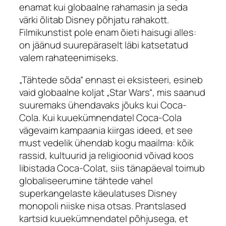
enamat kui globaalne rahamasin ja seda
värki õlitab Disney põhjatu rahakott.
Filmikunstist pole enam õieti haisugi alles:
on jäänud suurepäraselt läbi katsetatud
valem rahateenimiseks.
„Tähtede sõda“ ennast ei eksisteeri, esineb
vaid globaalne koljat „Star Wars“, mis saanud
suuremaks ühendavaks jõuks kui Coca-
Cola. Kui kuuekümnendatel Coca-Cola
vägevaim kampaania kiirgas ideed, et see
must vedelik ühendab kogu maailma: kõik
rassid, kultuurid ja religioonid võivad koos
libistada Coca-Colat, siis tänapäeval toimub
globaliseerumine tähtede vahel
superkangelaste käeulatuses Disney
monopoli niiske nisa otsas. Prantslased
kartsid kuuekümnendatel põhjusega, et