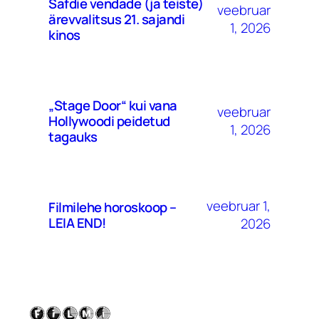
Safdie vendade (ja teiste)
veebruar
ärevvalitsus 21. sajandi
1, 2026
kinos
„Stage Door“ kui vana
veebruar
Hollywoodi peidetud
1, 2026
tagauks
veebruar 1,
Filmilehe horoskoop –
LEIA END!
2026