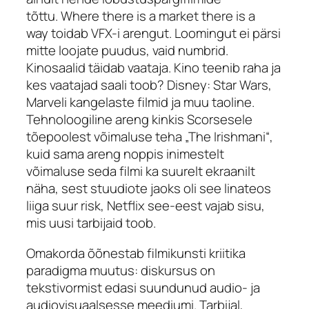
tõttu.
Where there is a market there is a
way
toidab VFX-i arengut. Loomingut ei pärsi
mitte loojate puudus, vaid numbrid.
Kinosaalid täidab vaataja. Kino teenib raha ja
kes vaatajad saali toob? Disney: Star Wars,
Marveli kangelaste filmid ja muu taoline.
Tehnoloogiline areng kinkis Scorsesele
tõepoolest võimaluse teha „The Irishmani“,
kuid sama areng noppis inimestelt
võimaluse seda filmi ka suurelt ekraanilt
näha, sest stuudiote jaoks oli see linateos
liiga suur risk, Netflix see-eest vajab sisu,
mis uusi tarbijaid toob.
Omakorda õõnestab filmikunsti kriitika
paradigma muutus: diskursus on
tekstivormist edasi suundunud audio- ja
audiovisuaalsesse meediumi. Tarbijal,