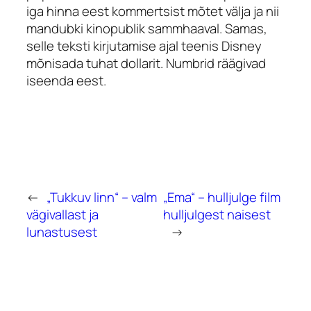
iga hinna eest kommertsist mõtet välja ja nii
mandubki kinopublik sammhaaval. Samas,
selle teksti kirjutamise ajal teenis Disney
mõnisada tuhat dollarit. Numbrid räägivad
iseenda eest.
←
„Tukkuv linn“ – valm
„Ema“ – hulljulge film
vägivallast ja
hulljulgest naisest
lunastusest
→