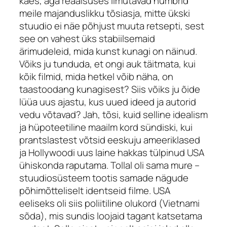
käes, aga reaalsuses ilmutavad numbrid
meile majanduslikku tõsiasja, mitte ükski
stuudio ei näe põhjust muuta retsepti, sest
see on vahest üks stabiilsemaid
ärimudeleid, mida kunst kunagi on näinud.
Võiks ju tunduda, et ongi auk täitmata, kui
kõik filmid, mida hetkel võib näha, on
taastoodang kunagisest? Siis võiks ju õide
lüüa uus ajastu, kus uued ideed ja autorid
vedu võtavad? Jah, tõsi, kuid selline idealism
ja hüpoteetiline maailm kord sündiski, kui
prantslastest võtsid eeskuju ameeriklased
ja Hollywoodi uus laine hakkas tülpinud USA
ühiskonda raputama. Tollal oli sama mure –
stuudiosüsteem tootis samade nägude
põhimõtteliselt identseid filme. USA
eeliseks oli siis poliitiline olukord (Vietnami
sõda), mis sundis loojaid tagant katsetama