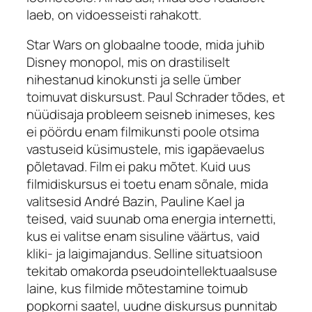
laeb, on vidoesseisti rahakott.
Star Wars on globaalne toode, mida juhib
Disney monopol, mis on drastiliselt
nihestanud kinokunsti ja selle ümber
toimuvat diskursust. Paul Schrader tõdes, et
nüüdisaja probleem seisneb inimeses, kes
ei pöördu enam filmikunsti poole otsima
vastuseid küsimustele, mis igapäevaelus
põletavad. Film ei paku mõtet. Kuid uus
filmidiskursus ei toetu enam sõnale, mida
valitsesid André Bazin, Pauline Kael ja
teised, vaid suunab oma energia internetti,
kus ei valitse enam sisuline väärtus, vaid
kliki- ja laigimajandus. Selline situatsioon
tekitab omakorda pseudointellektuaalsuse
laine, kus filmide mõtestamine toimub
popkorni saatel, uudne diskursus punnitab