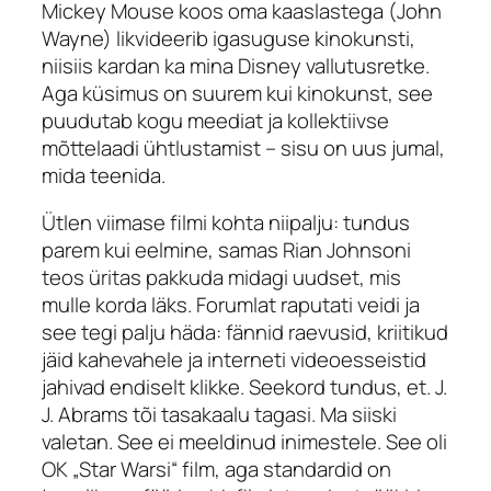
Mickey Mouse koos oma kaaslastega (John
Wayne) likvideerib igasuguse kinokunsti,
niisiis kardan ka mina Disney vallutusretke.
Aga küsimus on suurem kui kinokunst, see
puudutab kogu meediat ja kollektiivse
mõttelaadi ühtlustamist – sisu on uus jumal,
mida teenida.
Ütlen viimase filmi kohta niipalju: tundus
parem kui eelmine, samas Rian Johnsoni
teos üritas pakkuda midagi uudset, mis
mulle korda läks. Forumlat raputati veidi ja
see tegi palju häda: fännid raevusid, kriitikud
jäid kahevahele ja interneti videoesseistid
jahivad endiselt klikke. Seekord tundus, et. J.
J. Abrams tõi tasakaalu tagasi. Ma siiski
valetan. See ei meeldinud inimestele. See oli
OK „Star Warsi“ film, aga standardid on