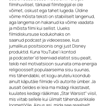
filmihuvilisel, tärkaval filmitegijal ei ole
võimet, oskust ega tahet lugeda. Üldine
võime mõista teksti on stabiilselt langenud,
aga langema on hakanud ka võime vaadata
ja mõista filmi kui sellist. Uueks
filmidiskursuse kodukohaks on
saanud
podcast
ja videoessee, kus
jumalikus positsioonis ongi just Disney
produktid. Kuna YouTube’i kontod
ja
podcaster
’id teenivad elatist sisu pealt,
tekib neil motivatsioon suunata oma energia
religioosselt populaarseima sisu suunas,
mis tähendabki, et kogu arutelu koondub
ainult käputäie filmide või autorite ümber. Ja
ausalt öeldes ei leia ma midagi rikastavat,
kuulates kedagi rääkimas „Star Warsist“ viisil,
mis viitab sellele kui ülimalt tähendusrikkale
loometööle. Ainus asi, mida see reaalselt