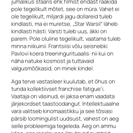
jumalikus sfääris ehk filmist endast rääkida
pole tegelikult mõtet, see on müra. Vahet ei
ole tegelikult, miljardi jagu dollareid tuleb
kindlasti, ma ei muretse, „Star Warsil“ läheb
kindlasti hästi. Varsti tuleb uus, äkki on
parem. Pole oluline tegelikult, vaatama tuleb
minna niikuinii. Frantsiisi võlu seisnebki
Pavlovi koera treeningurituaalis: nii kui on
näha natuke kosmost ja tuttavaid
valgusmõõkasid, on minek kindel.
Aga terve vastasleer kuulutab, et õhus on
tunda kollektiivset
franchise fatigue
’i.
Vaataja on väsinud, ei jaksa enam vaadata
järjekordset taastoodangut. Intellektuaalne
vara valitseb kinomaastikku ja see tõsiasi
pärsib loomingulist uudsust, vahest on aeg
selle probleemiga tegeleda. Aeg on ammu