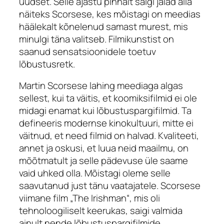
uudset. Selle ajastu pinnalt saigi jalad alla
näiteks Scorsese, kes mõistagi on meedias
häälekalt kõnelenud samast murest, mis
minulgi täna valitseb. Filmikunstist on
saanud sensatsioonidele toetuv
lõbustusretk.
Martin Scorsese lahing meediaga algas
sellest, kui ta väitis, et koomiksifilmid ei ole
midagi enamat kui lõbustuspargifilmid. Ta
defineeris modernse kinokultuuri, mitte ei
väitnud, et need filmid on halvad. Kvaliteeti,
annet ja oskusi, et luua neid maailmu, on
mõõtmatult ja selle pädevuse üle saame
vaid uhked olla. Mõistagi oleme selle
saavutanud just tänu vaatajatele. Scorsese
viimane film „The Irishman“, mis oli
tehnoloogiliselt keerukas, saigi valmida
ainult nende lõbustuspargifilmide