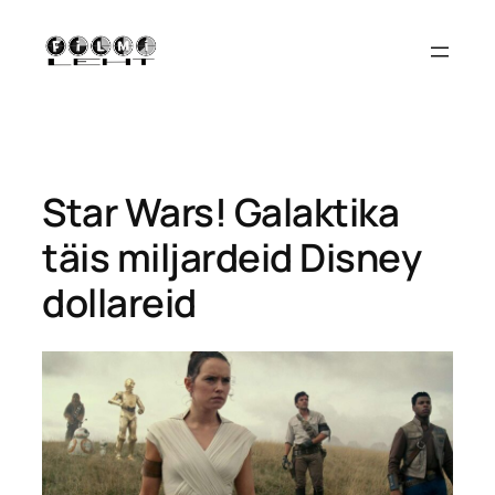
Liigu
sisu
juurde
Star Wars! Galaktika
täis miljardeid Disney
dollareid