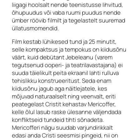
liigagi hoolsalt nende teenistusse lihvitud,
õhupuudus või vaba ruumi puudus nende
ümber röövib filmilt ja tegelastelt suuremad
üllatusmomendid.
Film kestab lühikesed tund ja 25 minutit,
selle kompaktsus ja tempokus on kiidusõnu
väärt, kuid debütant Jebeleanu (varem
tegutsenud ooperi- ja teatrilavastajana) ei
suuda täielikult peita ekraanil lahti rulluva
tehislikku konstrueeritust. Seda enam
kiidusõnu jagub aga näitlejatele, kes
mõjuvad naturaalselt ning veenvalt, eriti
peategelast Cristit kehastav Mericoffer,
kelle õlul lasub raske ülesanne väljendada
konfliktseid tundeid tihti sõnadeta.
Mericofferi nägu suudab varjundirikkalt
edasi anda Cristi seesmisi pingeid, nii on