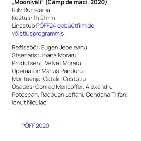
„Mooniväli“ (Câmp de maci
,
2020)
Riik: Rumeenia
Kestus: 1h 21min
Linastub
PÖFF24 debüütfilmide
võistlusprogrammis
Režissöör: Eugen Jebeleanu
Stsenarist: Ioana Moraru
Produtsent: Velvet Moraru
Operaator: Marius Panduru
Monteerija: Catalin Cristutiu
Osades: Conrad Mericoffer, Alexandru
Potocean, Radouan Leflahi, Cendana Trifan,
Ionut Niculae
PÖFF 2020