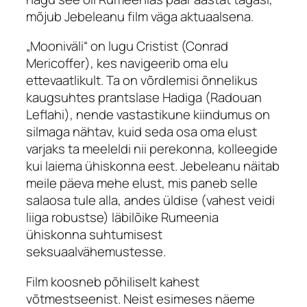
mõjub Jebeleanu film väga aktuaalsena.
„Mooniväli“ on lugu Cristist (Conrad
Mericoffer), kes navigeerib oma elu
ettevaatlikult. Ta on võrdlemisi õnnelikus
kaugsuhtes prantslase Hadiga (Radouan
Leflahi), nende vastastikune kiindumus on
silmaga nähtav, kuid seda osa oma elust
varjaks ta meeleldi nii perekonna, kolleegide
kui laiema ühiskonna eest. Jebeleanu näitab
meile päeva mehe elust, mis paneb selle
salaosa tule alla, andes üldise (vahest veidi
liiga robustse) läbilõike Rumeenia
ühiskonna suhtumisest
seksuaalvähemustesse.
Film koosneb põhiliselt kahest
võtmestseenist. Neist esimeses näeme