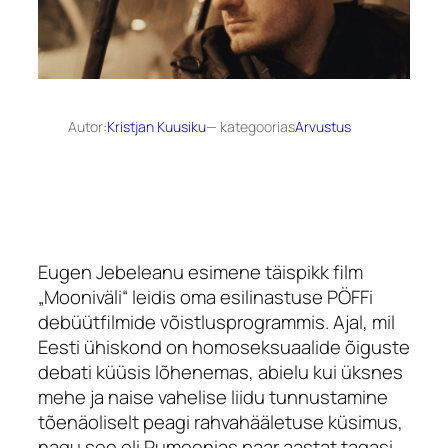
Autor:
Kristjan Kuusiku
— kategoorias
Arvustus
Eugen Jebeleanu esimene täispikk film
„Mooniväli“ leidis oma esilinastuse PÖFFi
debüütfilmide võistlusprogrammis. Ajal, mil
Eesti ühiskond on homoseksuaalide õiguste
debati küüsis lõhenemas, abielu kui üksnes
mehe ja naise vahelise liidu tunnustamine
tõenäoliselt peagi rahvahääletuse küsimus,
nagu see oli Rumeenias paar aastat tagasi,