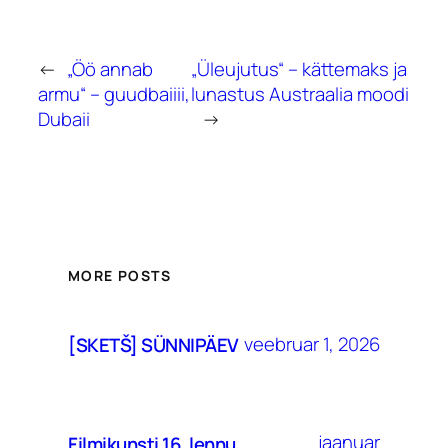
←
„Öö annab
„Üleujutus“ – kättemaks ja
armu“ – guudbaiiii,
lunastus Austraalia moodi
Dubaii
→
MORE POSTS
veebruar 1, 2026
[SKETŠ] SÜNNIPÄEV
jaanuar
Filmikunsti 16. lennu