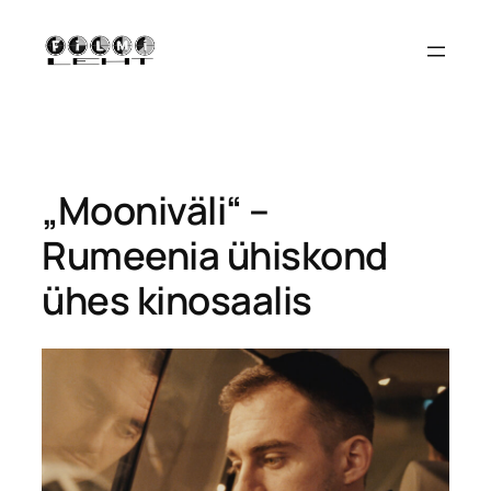
Liigu
sisu
juurde
„Mooniväli“ –
Rumeenia ühiskond
ühes kinosaalis