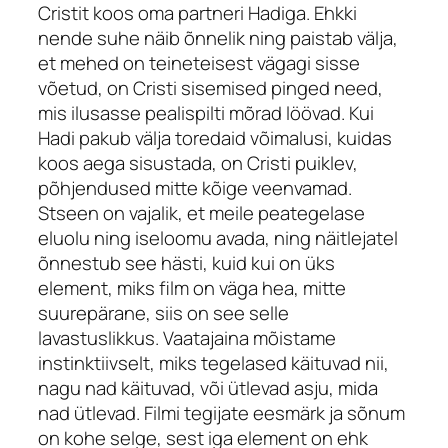
Cristit koos oma partneri Hadiga. Ehkki
nende suhe näib õnnelik ning paistab välja,
et mehed on teineteisest vägagi sisse
võetud, on Cristi sisemised pinged need,
mis ilusasse pealispilti mõrad löövad. Kui
Hadi pakub välja toredaid võimalusi, kuidas
koos aega sisustada, on Cristi puiklev,
põhjendused mitte kõige veenvamad.
Stseen on vajalik, et meile peategelase
eluolu ning iseloomu avada, ning näitlejatel
õnnestub see hästi, kuid kui on üks
element, miks film on väga hea, mitte
suurepärane, siis on see selle
lavastuslikkus. Vaatajaina mõistame
instinktiivselt, miks tegelased käituvad nii,
nagu nad käituvad, või ütlevad asju, mida
nad ütlevad. Filmi tegijate eesmärk ja sõnum
on kohe selge, sest iga element on ehk