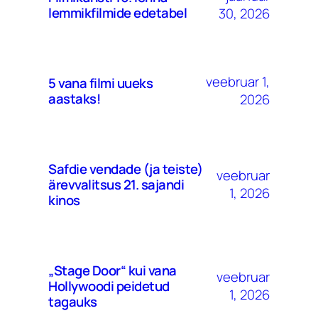
lemmikfilmide edetabel
30, 2026
veebruar 1,
5 vana filmi uueks
aastaks!
2026
Safdie vendade (ja teiste)
veebruar
ärevvalitsus 21. sajandi
1, 2026
kinos
„Stage Door“ kui vana
veebruar
Hollywoodi peidetud
1, 2026
tagauks