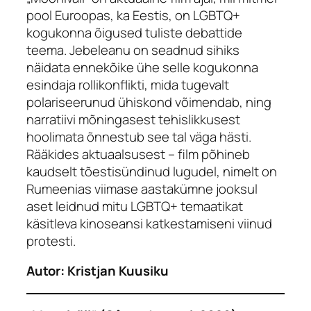
pool Euroopas, ka Eestis, on LGBTQ+
kogukonna õigused tuliste debattide
teema. Jebeleanu on seadnud sihiks
näidata ennekõike ühe selle kogukonna
esindaja rollikonflikti, mida tugevalt
polariseerunud ühiskond võimendab, ning
narratiivi mõningasest tehislikkusest
hoolimata õnnestub see tal väga hästi.
Rääkides aktuaalsusest – film põhineb
kaudselt tõestisündinud lugudel, nimelt on
Rumeenias viimase aastakümne jooksul
aset leidnud mitu LGBTQ+ temaatikat
käsitleva kinoseansi katkestamiseni viinud
protesti.
Autor: Kristjan Kuusiku