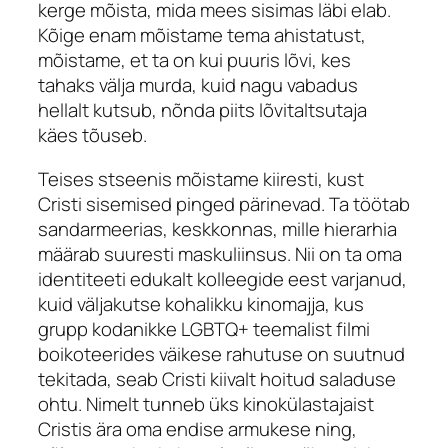
kerge mõista, mida mees sisimas läbi elab.
Kõige enam mõistame tema ahistatust,
mõistame, et ta on kui puuris lõvi, kes
tahaks välja murda, kuid nagu vabadus
hellalt kutsub, nõnda piits lõvitaltsutaja
käes tõuseb.
Teises stseenis mõistame kiiresti, kust
Cristi sisemised pinged pärinevad. Ta töötab
sandarmeerias, keskkonnas, mille hierarhia
määrab suuresti maskuliinsus. Nii on ta oma
identiteeti edukalt kolleegide eest varjanud,
kuid väljakutse kohalikku kinomajja, kus
grupp kodanikke LGBTQ+ teemalist filmi
boikoteerides väikese rahutuse on suutnud
tekitada, seab Cristi kiivalt hoitud saladuse
ohtu. Nimelt tunneb üks kinokülastajaist
Cristis ära oma endise armukese ning,