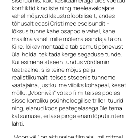
siseruumis, kuid käsikaameraga üles võetud
konfliktid kinoliste ning meeleavaldajate
vahel mõjuvad klaustrofoobiliselt, andes
tõhusalt edasi Cristi meeleseisundit –
lõksus tunne kahe osapoole vahel, kahe
maailma vahel, mille mõlema esindaja ta on.
Kiire, lõikav montaaž aitab samuti põnevust
ülal hoida, tekitada kerge segaduse tunde.
Kui esimene stseen tundus võrdlemini
teatraalne, siis teine mõjus palju
realistlikumalt, teises stseenis tunneme
vaatajaina, justkui me viibiks kohapeal, keset
möllu. „Mooniväli“ võtab filmi teises pooles
sisse korraliku psühholoogilise trilleri tuurid
ning, elanud koos peategelasega üle tema
katsumuse, ei lase pinge enam lõputiitriteni
lahti.
„Mooniväli“ on aktuaalne film ajal, mil mitmel