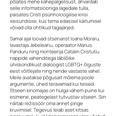
põlates mehe kahepalgelisust, ähvardab
selle informatsiooniga lagedale tulla,
paisates Cristi psühholoogilise kriisi
seisundisse, kus tema edasisel käitumisel
võivad olla ohtlikud tagajärjed.
Samal ajal loovad stsenarist Ioana Moraru,
lavastaja Jebeleanu, operaator Marius
Panduru ning monteerija Catalin Cristutiu
nappide vahenditega läbilõike
ühiskondlikust dialoogist LGBTQ+ õiguste
eest võitlejate ning nende vastaste vahel.
Meile avatakse põgusalt mõlema poole
argumente, ühed teravamad kui teised.
Stseen kinomajas on hulga vähem puine kui
esimene, peategelast tutvustav stseen. Siin
näitab režissöör oma annet pinge
kruvimisel. Tegevus leiab aset kitsas