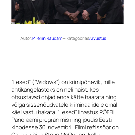
Autor:
Pilleriin Raudam
— kategoorias
Arvustus
“Lesed” (“Widows”) on krimipõnevik, mille
antikangelasteks on neli naist, kes
otsustavad ohjad enda kätte haarata ning
võlga sissenõudvatele kriminaalidele omal
käel vastu hakata. “Lesed” linastus PÖFFil
Panoraami programmis ning jõudis Eesti
kinodesse 30. novembril. Filmi režissöör on
Oscari-võitja Steve McQueen, kelle