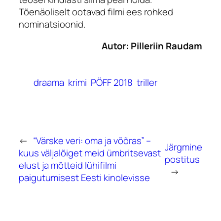
Tõenäoliselt ootavad filmi ees rohked
nominatsioonid.
Autor: Pilleriin Raudam
draama
krimi
PÖFF 2018
triller
←
“Värske veri: oma ja võõras” –
Järgmine
kuus väljalõiget meid ümbritsevast
postitus
elust ja mõtteid lühifilmi
→
paigutumisest Eesti kinolevisse