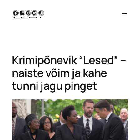
Liigu
sisu
juurde
Krimipõnevik “Lesed” –
naiste võim ja kahe
tunni jagu pinget