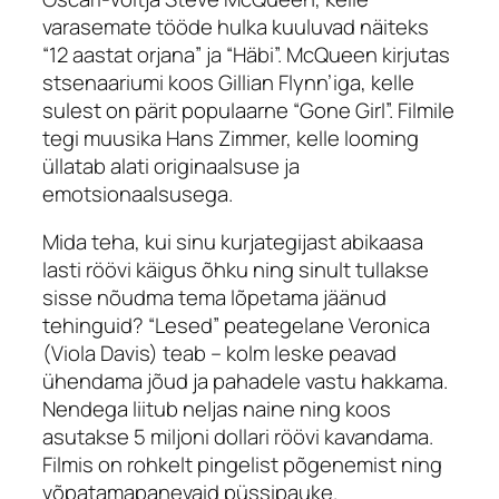
varasemate tööde hulka kuuluvad näiteks
“12 aastat orjana” ja “Häbi”. McQueen kirjutas
stsenaariumi koos Gillian Flynn’iga, kelle
sulest on pärit populaarne “Gone Girl”. Filmile
tegi muusika Hans Zimmer, kelle looming
üllatab alati originaalsuse ja
emotsionaalsusega.
Mida teha, kui sinu kurjategijast abikaasa
lasti röövi käigus õhku ning sinult tullakse
sisse nõudma tema lõpetama jäänud
tehinguid? “Lesed” peategelane Veronica
(Viola Davis) teab – kolm leske peavad
ühendama jõud ja pahadele vastu hakkama.
Nendega liitub neljas naine ning koos
asutakse 5 miljoni dollari röövi kavandama.
Filmis on rohkelt pingelist põgenemist ning
võpatamapanevaid püssipauke.