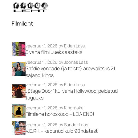
Filmileht
veebruar 1, 2026
by Eiden Lass
5 vana filmi uueks aastaks!
veebruar 1, 2026
by Joonas Lass
Safdie vendade (ja teiste) ärevvalitsus 21.
sajandi kinos
veebruar 1, 2026
by Eiden Lass
„Stage Door“ kui vana Hollywoodi peidetud
tagauks
veebruar 1, 2026
by Kinoraakel
Filmilehe horoskoop – LEIA END!
veebruar 1, 2026
by Sander Laas
V.E.R.I. – kadunud kuld 90ndatest