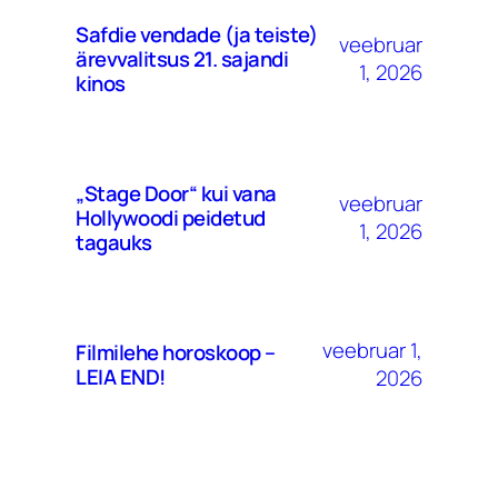
Safdie vendade (ja teiste)
veebruar
ärevvalitsus 21. sajandi
1, 2026
kinos
„Stage Door“ kui vana
veebruar
Hollywoodi peidetud
1, 2026
tagauks
veebruar 1,
Filmilehe horoskoop –
LEIA END!
2026