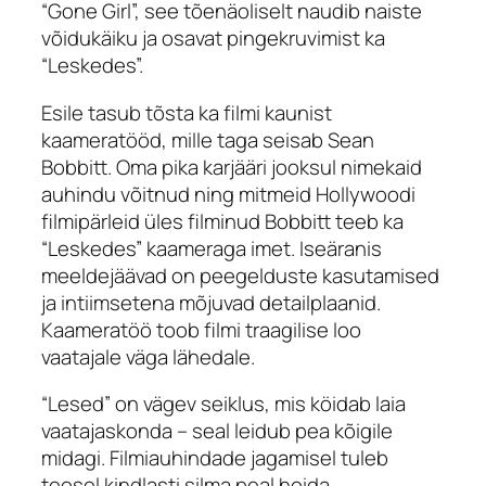
“Gone Girl”, see tõenäoliselt naudib naiste
võidukäiku ja osavat pingekruvimist ka
“Leskedes”.
Esile tasub tõsta ka filmi kaunist
kaameratööd, mille taga seisab Sean
Bobbitt. Oma pika karjääri jooksul nimekaid
auhindu võitnud ning mitmeid Hollywoodi
filmipärleid üles filminud Bobbitt teeb ka
“Leskedes” kaameraga imet. Iseäranis
meeldejäävad on peegelduste kasutamised
ja intiimsetena mõjuvad detailplaanid.
Kaameratöö toob filmi traagilise loo
vaatajale väga lähedale.
“Lesed” on vägev seiklus, mis köidab laia
vaatajaskonda – seal leidub pea kõigile
midagi. Filmiauhindade jagamisel tuleb
teosel kindlasti silma peal hoida.