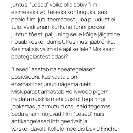
juhtus. “Lesed” võiks olla sobiv film
esimeseks või teiseks kohtinguks, sest
peale filmi jututeemadest juba puudust ei
tule. Veidi enam kui kahe tunni jooksul
juhtub tõesti palju ning selle kõige jälgimine
nõuab keskendumist. Küsimusi jääb õhku.
Kes maksis valimiste ajal kellele? Mis saab
peategelastest edasi?
“Lesed” asetab naispeategelased
positsiooni, kus vaataja on
enamastiharjunud nägema mehi.
Miskipärast armastab Hollywood pigem
näidata musklis mehi püstolitega ringi
jooksmas ja armutuid otsuseid tegemas.
Seda enam mõjuvad filmi “Lesed” nais-
antikangelased intrigeerivalt ja
värskendavalt. Kellele meeldis David Fincheri