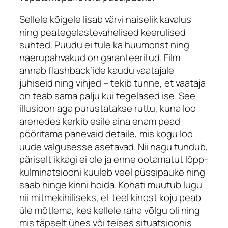
Sellele kõigele lisab värvi naiselik kavalus
ning peategelastevahelised keerulised
suhted. Puudu ei tule ka huumorist ning
naerupahvakud on garanteeritud. Film
annab
flashback
’ide kaudu vaatajale
juhiseid ning vihjed – tekib tunne, et vaataja
on teab sama palju kui tegelased ise. See
illusioon aga purustatakse ruttu, kuna loo
arenedes kerkib esile aina enam pead
pööritama panevaid detaile, mis kogu loo
uude valgusesse asetavad. Nii nagu tundub,
päriselt ikkagi ei ole ja enne ootamatut lõpp-
kulminatsiooni kuuleb veel püssipauke ning
saab hinge kinni hoida. Kohati muutub lugu
nii mitmekihiliseks, et teel kinost koju peab
üle mõtlema, kes kellele raha võlgu oli ning
mis täpselt ühes või teises situatsioonis