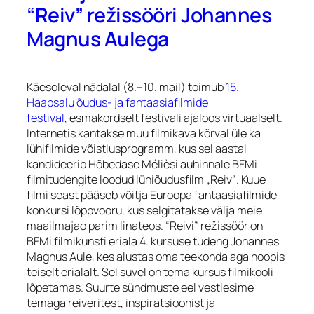
“Reiv” režissööri Johannes
Magnus Aulega
Käesoleval nädalal (8.–10. mail) toimub
15.
Haapsalu õudus- ja fantaasiafilmide
festival,
esmakordselt festivali ajaloos virtuaalselt.
Internetis kantakse muu filmikava kõrval üle ka
lühifilmide võistlusprogramm, kus sel aastal
kandideerib Hõbedase Mélièsi auhinnale BFMi
filmitudengite loodud lühiõudusfilm „Reiv“. Kuue
filmi seast pääseb võitja Euroopa fantaasiafilmide
konkursi lõppvooru, kus selgitatakse välja meie
maailmajao parim linateos. “Reivi” režissöör on
BFMi filmikunsti eriala 4. kursuse tudeng Johannes
Magnus Aule, kes alustas oma teekonda aga hoopis
teiselt erialalt. Sel suvel on tema kursus filmikooli
lõpetamas. Suurte sündmuste eel vestlesime
temaga reiveritest, inspiratsioonist ja