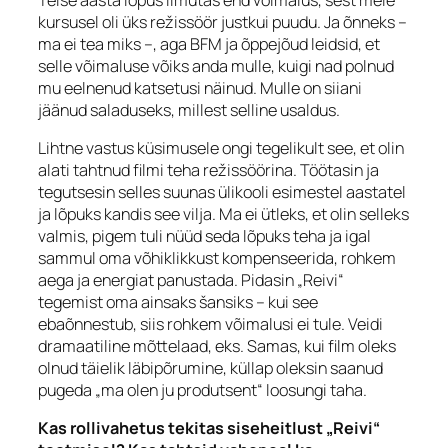
kursusel oli üks režissöör justkui puudu. Ja õnneks –
ma ei tea miks –, aga BFM ja õppejõud leidsid, et
selle võimaluse võiks anda mulle, kuigi nad polnud
mu eelnenud katsetusi näinud. Mulle on siiani
jäänud saladuseks, millest selline usaldus.
Lihtne vastus küsimusele ongi tegelikult see, et olin
alati tahtnud filmi teha
režissöörina.
Töötasin ja
tegutsesin selles suunas ülikooli esimestel aastatel
ja lõpuks kandis see vilja. Ma ei ütleks, et olin selleks
valmis, pigem tuli nüüd seda lõpuks teha ja igal
sammul oma võhiklikkust kompenseerida, rohkem
aega ja energiat panustada. Pidasin „Reivi“
tegemist oma ainsaks šansiks – kui see
ebaõnnestub, siis rohkem võimalusi ei tule. Veidi
dramaatiline mõttelaad, eks. Samas, kui film oleks
olnud täielik läbipõrumine, küllap oleksin saanud
pugeda „ma olen ju produtsent“ loosungi taha.
Kas rollivahetus tekitas siseheitlust „Reivi“