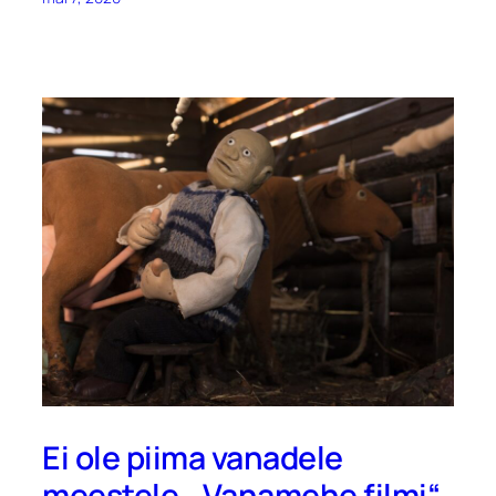
Ei ole piima vanadele
meestele. „Vanamehe filmi“