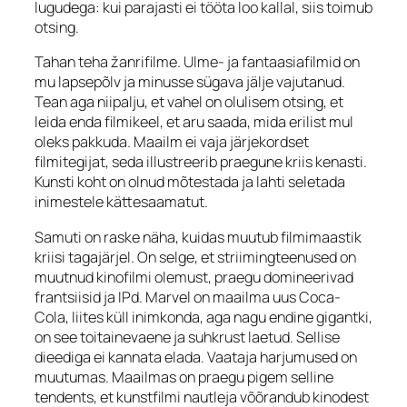
lugudega: kui parajasti ei tööta loo kallal, siis toimub
otsing.
Tahan teha žanrifilme. Ulme- ja fantaasiafilmid on
mu lapsepõlv ja minusse sügava jälje vajutanud.
Tean aga niipalju, et vahel on olulisem otsing, et
leida enda filmikeel, et aru saada, mida erilist mul
oleks pakkuda. Maailm ei vaja järjekordset
filmitegijat, seda illustreerib praegune kriis kenasti.
Kunsti koht on olnud mõtestada ja lahti seletada
inimestele kättesaamatut.
Samuti on raske näha, kuidas muutub filmimaastik
kriisi tagajärjel. On selge, et striimingteenused on
muutnud kinofilmi olemust, praegu domineerivad
frantsiisid ja IPd. Marvel on maailma uus Coca-
Cola, liites küll inimkonda, aga nagu endine gigantki,
on see toitainevaene ja suhkrust laetud. Sellise
dieediga ei kannata elada. Vaataja harjumused on
muutumas. Maailmas on praegu pigem selline
tendents, et kunstfilmi nautleja võõrandub kinodest