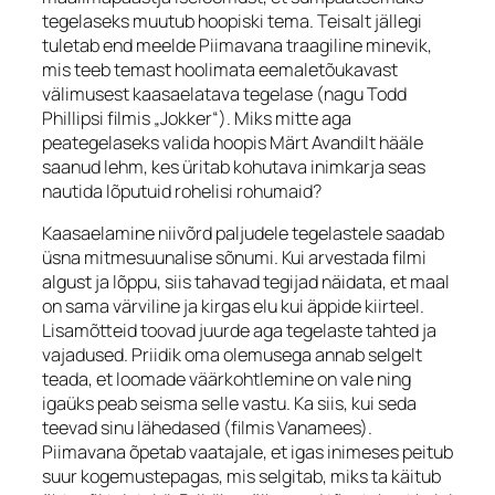
tegelaseks muutub hoopiski tema. Teisalt jällegi
tuletab end meelde Piimavana traagiline minevik,
mis teeb temast hoolimata eemaletõukavast
välimusest kaasaelatava tegelase (nagu Todd
Phillipsi filmis „Jokker“). Miks mitte aga
peategelaseks valida hoopis Märt Avandilt hääle
saanud lehm, kes üritab kohutava inimkarja seas
nautida lõputuid rohelisi rohumaid?
Kaasaelamine niivõrd paljudele tegelastele saadab
üsna mitmesuunalise sõnumi. Kui arvestada filmi
algust ja lõppu, siis tahavad tegijad näidata, et maal
on sama värviline ja kirgas elu kui äppide kiirteel.
Lisamõtteid toovad juurde aga tegelaste tahted ja
vajadused. Priidik oma olemusega annab selgelt
teada, et loomade väärkohtlemine on vale ning
igaüks peab seisma selle vastu. Ka siis, kui seda
teevad sinu lähedased (filmis Vanamees).
Piimavana õpetab vaatajale, et igas inimeses peitub
suur kogemustepagas, mis selgitab, miks ta käitub