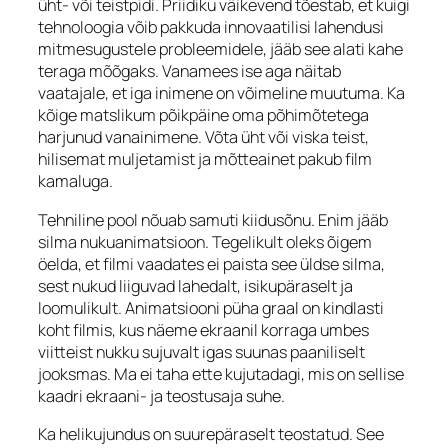
üht- või teistpidi. Priidiku väikevend tõestab, et kuigi
tehnoloogia võib pakkuda innovaatilisi lahendusi
mitmesugustele probleemidele, jääb see alati kahe
teraga mõõgaks. Vanamees ise aga näitab
vaatajale, et iga inimene on võimeline muutuma. Ka
kõige matslikum põikpäine oma põhimõtetega
harjunud vanainimene. Võta üht või viska teist,
hilisemat muljetamist ja mõtteainet pakub film
kamaluga.
Tehniline pool nõuab samuti kiidusõnu. Enim jääb
silma nukuanimatsioon. Tegelikult oleks õigem
öelda, et filmi vaadates ei paista see üldse silma,
sest nukud liiguvad lahedalt, isikupäraselt ja
loomulikult. Animatsiooni püha graal on kindlasti
koht filmis, kus näeme ekraanil korraga umbes
viitteist nukku sujuvalt igas suunas paaniliselt
jooksmas. Ma ei taha ette kujutadagi, mis on sellise
kaadri ekraani- ja teostusaja suhe.
Ka helikujundus on suurepäraselt teostatud. See