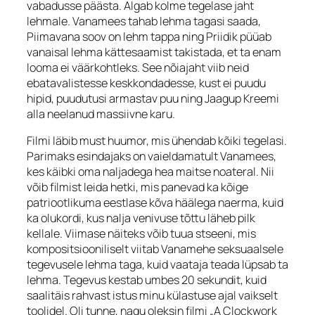
vabadusse päästa. Algab kolme tegelase jaht
lehmale. Vanamees tahab lehma tagasi saada,
Piimavana soov on lehm tappa ning Priidik püüab
vanaisal lehma kättesaamist takistada, et ta enam
looma ei väärkohtleks. See nõiajaht viib neid
ebatavalistesse keskkondadesse, kust ei puudu
hipid, puudutusi armastav puu ning Jaagup Kreemi
alla neelanud massiivne karu.
Filmi läbib must huumor, mis ühendab kõiki tegelasi.
Parimaks esindajaks on vaieldamatult Vanamees,
kes käibki oma naljadega hea maitse noateral. Nii
võib filmist leida hetki, mis panevad ka kõige
patriootlikuma eestlase kõva häälega naerma, kuid
ka olukordi, kus nalja venivuse tõttu läheb pilk
kellale. Viimase näiteks võib tuua stseeni, mis
kompositsiooniliselt viitab Vanamehe seksuaalsele
tegevusele lehma taga, kuid vaataja teada lüpsab ta
lehma. Tegevus kestab umbes 20 sekundit, kuid
saalitäis rahvast istus minu külastuse ajal vaikselt
toolidel. Oli tunne, nagu oleksin filmi „A Clockwork