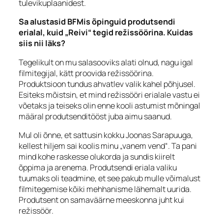
tulevikuplaanidest.
Sa alustasid BFMis õpinguid produtsendi
erialal, kuid „Reivi“ tegid režissöörina. Kuidas
siis nii läks?
Tegelikult on mu salasooviks alati olnud, nagu igal
filmitegijal, kätt proovida režissöörina.
Produktsioon tundus ahvatlev valik kahel põhjusel.
Esiteks mõistsin, et mind režissööri erialale vastu ei
võetaks ja teiseks olin enne kooli astumist mõningal
määral produtsenditööst juba aimu saanud.
Mul oli õnne, et sattusin kokku Joonas Sarapuuga,
kellest hiljem sai koolis minu „vanem vend“. Ta pani
mind kohe raskesse olukorda ja sundis kiirelt
õppima ja arenema. Produtsendi eriala valiku
tuumaks oli teadmine, et see pakub mulle võimalust
filmitegemise kõiki mehhanisme lähemalt uurida.
Produtsent on samaväärne meeskonna juht kui
režissöör.