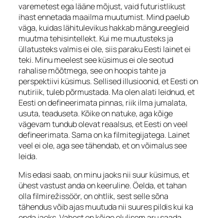
varemetest ega lääne mõjust, vaid futuristlikust
ihast ennetada maailma muutumist. Mind paelub
väga, kuidas lähitulevikus hakkab mängureegleid
muutma tehisintellekt. Kui me muutusteks ja
üllatusteks valmis ei ole, siis paraku Eesti lainet ei
teki. Minu meelest see küsimus ei ole seotud
rahalise mõõtmega, see on hoopis tahte ja
perspektiivi küsimus. Sellised illusioonid, et Eesti on
nutiriik, tuleb põrmustada. Ma olen alati leidnud, et
Eesti on defineerimata pinnas, riik ilma jumalata,
usuta, teaduseta. Kõike on natuke, aga kõige
vägevam tundub olevat reaalsus, et Eesti on veel
defineerimata. Sama on ka filmitegijatega. Lainet
veel ei ole, aga see tähendab, et on võimalus see
leida.
Mis edasi saab, on minu jaoks nii suur küsimus, et
ühest vastust anda on keeruline. Öelda, et tahan
olla filmirežissöör, on ohtlik, sest selle sõna
tähendus võib ajas muutuda nii suures pildis kui ka
enda jaoks. Vahest on kõige olulisem aru saada,