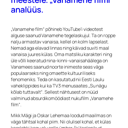
analüüs.
„Vanamehe film“ põhineb YouTube’i videotest
alguse saanud Vanamehe tegelaskujul. Ta on roppe
nalju armastav vanaisa, kellel on kolm lapselast.
Nemad aga elavad linnas ning käivad suviti maal
vanaisa juures külas. Oma matsliku karakteri ning
üle võlli keeratud nina-kinni-vanaisahäälega on
Vanamees saanud noorte inimeste seas väga
populaarseks ning omaette kultuuriliseks
fenomeniks. Teda on kasutatud nii Eesti Laulu
vaheklippides kui ka TV3 menusaates „Su nägu
kõlab tuttavalt“. Sellest nähtusest on nüüd
valminud absurdikomöödiast nukufilm „Vanamehe
film“.
Mikk Mägi ja Oskar Lehemaa loodud maailmas on
väga tähtsal kohal piim. Nii olulisel kohal, et külas
keerlebki kogu elu selle ümber (külaelanikud