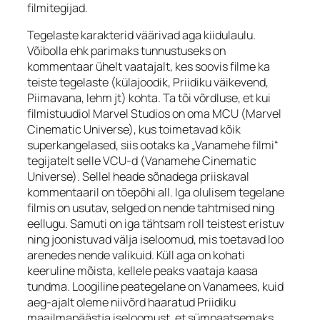
filmitegijad.
Tegelaste karakterid väärivad aga kiidulaulu.
Võibolla ehk parimaks tunnustuseks on
kommentaar ühelt vaatajalt, kes soovis filme ka
teiste tegelaste (külajoodik, Priidiku väikevend,
Piimavana, lehm jt) kohta. Ta tõi võrdluse, et kui
filmistuudiol Marvel Studios on oma MCU (Marvel
Cinematic Universe), kus toimetavad kõik
superkangelased, siis ootaks ka „Vanamehe filmi“
tegijatelt selle VCU-d (Vanamehe Cinematic
Universe). Sellel heade sõnadega priiskaval
kommentaaril on tõepõhi all. Iga olulisem tegelane
filmis on usutav, selged on nende tahtmised ning
eellugu. Samuti on iga tähtsam roll teistest eristuv
ning joonistuvad välja iseloomud, mis toetavad loo
arenedes nende valikuid. Küll aga on kohati
keeruline mõista, kellele peaks vaataja kaasa
tundma. Loogiline peategelane on Vanamees, kuid
aeg-ajalt oleme niivõrd haaratud Priidiku
maailmapäästja iseloomust, et sümpaatsemaks