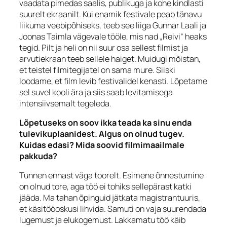
vaadata pimedas saalis, publikuga ja kohe kindlasti
suurelt ekraanilt. Kui enamik festivale peab tänavu
liikuma veebipõhiseks, teeb see liiga Gunnar Laali ja
Joonas Taimla vägevale tööle, mis nad „Reivi“ heaks
tegid. Pilt ja heli on nii suur osa sellest filmist ja
arvutiekraan teeb sellele haiget. Muidugi mõistan,
et teistel filmitegijatel on sama mure. Siiski
loodame, et film levib festivalidel kenasti. Lõpetame
sel suvel kooli ära ja siis saab levitamisega
intensiivsemalt tegeleda.
Lõpetuseks on soov ikka teada ka sinu enda
tulevikuplaanidest. Algus on olnud tugev.
Kuidas edasi? Mida soovid filmimaailmale
pakkuda?
Tunnen ennast väga toorelt. Esimene õnnestumine
on olnud tore, aga töö ei tohiks sellepärast katki
jääda. Ma tahan õpinguid jätkata magistrantuuris,
et käsitööoskusi lihvida. Samuti on vaja suurendada
lugemust ja elukogemust. Lakkamatu töö käib