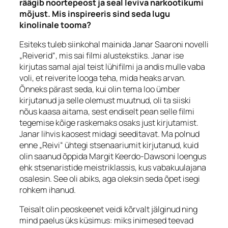
räägib noortepeost ja seal leviva narkootikumi
mõjust. Mis inspireeris sind seda lugu
kinolinale tooma?
Esiteks tuleb siinkohal mainida Janar Saaroni novelli
„Reiverid“, mis sai filmi alustekstiks. Janar ise
kirjutas samal ajal teist lühifilmi ja andis mulle vaba
voli, et reiverite looga teha, mida heaks arvan.
Õnneks pärast seda, kui olin tema loo ümber
kirjutanud ja selle olemust muutnud, oli ta siiski
nõus kaasa aitama, sest endiselt pean selle filmi
tegemise kõige raskemaks osaks just kirjutamist.
Janar lihvis kaosest midagi seeditavat. Ma polnud
enne „Reivi“ ühtegi stsenaariumit kirjutanud, kuid
olin saanud õppida Margit Keerdo-Dawsoni loengus
ehk stsenaristide meistriklassis, kus vabakuulajana
osalesin. See oli abiks, aga oleksin seda õpet isegi
rohkem ihanud.
Teisalt olin peoskeenet veidi kõrvalt jälginud ning
mind paelus üks küsimus: miks inimesed teevad