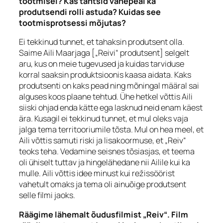
tootmisel? Kas tahtsid vahepeal ka
produtsendi rolli astuda? Kuidas see
tootmisprotsessi mõjutas?
Ei tekkinud tunnet, et tahaksin produtsent olla.
Saime Aili Maarjaga [„Reivi“ produtsent] selgelt
aru, kus on meie tugevused ja kuidas tarviduse
korral saaksin produktsioonis kaasa aidata. Kaks
produtsenti on kaks pead ning mõningal määral sai
alguses koos plaane tehtud. Ühe hetkel võttis Aili
siiski ohjad enda kätte ega lasknud neid enam käest
ära. Kusagil ei tekkinud tunnet, et mul oleks vaja
jalga tema territooriumile tõsta. Mul on hea meel, et
Aili võttis samuti riski ja lisakoormuse, et „Reiv“
teoks teha. Vedamine seisnes tõsiasjas, et teema
oli ühiselt tuttav ja hingelähedane nii Ailile kui ka
mulle. Aili võttis idee minust kui režissöörist
vahetult omaks ja tema oli ainuõige produtsent
selle filmi jaoks.
Räägime lähemalt õudusfilmist „Reiv“. Film