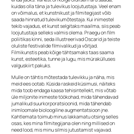
kuidas olla täna ja tulevikus loojutustaja. Veel enam
on võimalus, et kunstnikust ja filmitegijast võib
saada hinnatud tulevikumõtestaja. Kui inimestel
tekib vajadus, et kunst selgitaks maailma, siis peab
loojutustaja selleks valmis olema. Praegu on film
poliitikas kinni, seda illustreerivad Oscarid ja teiste
oluliste festivalide filmivalikud ja võitjad.
Filmikunstis peab kõige tähtsamaks taas saama
kunst, esteetika, tunne ja lugu, mis mürakülluses
valguskiirt pakuks.
Mulle on tähtis mõtestada tulevikku ja näha, mis
meid ees ootab. Küsida raskeid küsimusi, näiteks
mida toob endaga kaasa tehisintellekt, mis võtab
üle miljonite inimeste töökohad, mida tähendavad
jumalikud suurkorporatsioonid, mida tähendab
inimloomale bioloogiline augmentatsioon jne.
Kahtlemata toimub minus lakkamatu otsing selles
osas, kes mina filmitegijana olen ning millised on
need lood, mis minu silmis jutustamist vajavad.