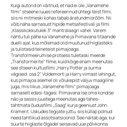
Kuigi autorid on väitnud, et nad ei ole „Vanamehe
filmi“ stseene luues refereerinud ühtegi teist filmi,
siis nii mitmeski kohas tabab äratundmisrõõm. Nii
võib näha sarnasust hipide metsafestivali ja filmi
„Klassikokkutulek 3“ mantralaagri vahel. Varem
nähtu tuli pähe ka Vanamehe ja Piimavana titaanide
duelli ajal, kus mõlemad olid muutunud hiiglasteks
ja tulistasid teineteist piimajoaga.
Transformeerumise protsess tuletaski meelde
„Transformerite“ filme, kuid kõige enam meenutas
see stseen kultusfilmi „Harry Potter ja surma
vägised: osa 2“ Voldemorti ja Harry viimast lahingut,
kus piimajoa asemel oli võlukepist väljuv maagiline
juga, mis liikus „Vanamehe filmi“ piimajoaga
sarnaselt edasi-tagasi. Piimavana ise oma kondise
näo ja sassis juustega meenutas aga tahes-
tahtmata õudusfilmi „Saag“ kurja geeniust John
Kramerit. Uskudes tegijate juttu, siis küllap polnud
need tahtlikud assotsiatsioonid. See näitab aga, kui
suurte hiiglaste õlgadel seisavad uue põlvkonna