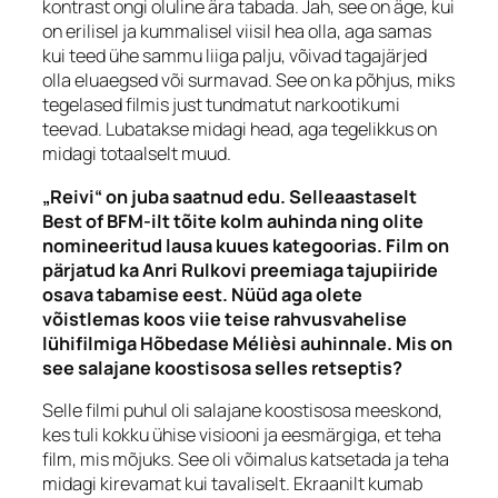
kontrast ongi oluline ära tabada. Jah, see on äge, kui
on erilisel ja kummalisel viisil hea olla, aga samas
kui teed ühe sammu liiga palju, võivad tagajärjed
olla eluaegsed või surmavad. See on ka põhjus, miks
tegelased filmis just tundmatut narkootikumi
teevad. Lubatakse midagi head, aga tegelikkus on
midagi totaalselt muud.
„Reivi“ on juba saatnud edu. Selleaastaselt
Best of BFM-ilt tõite kolm auhinda ning olite
nomineeritud lausa kuues kategoorias. Film on
pärjatud ka Anri Rulkovi preemiaga tajupiiride
osava tabamise eest. Nüüd aga olete
võistlemas koos viie teise rahvusvahelise
lühifilmiga Hõbedase Mélièsi auhinnale. Mis on
see salajane koostisosa selles retseptis?
Selle filmi puhul oli salajane koostisosa meeskond,
kes tuli kokku ühise visiooni ja eesmärgiga, et teha
film, mis mõjuks. See oli võimalus katsetada ja teha
midagi kirevamat kui tavaliselt. Ekraanilt kumab