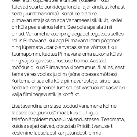
tulevad suurte purkidega kindlal ajal kindlast kohast
seda juurde hankima). Kohalike elanike
piimavarustajaks on aga Vanamees isiklikult, kellel
on küla peale ainus lehm. See pole aga alati nii
olnud. Vanamehe koolipingiaegadel tegutses selles
rollis Piimavana. Kui aga Piimavana lehm põgenes
ning lüpsmata udar plahvatas sama võimsalt kui
tuumapomm, kaotas Piimavana oma aukoha külas
ning vajus igavese unustuse hõlma. Aastad
möödusid, kuid Piimavana kibestumus jäi alles, sest
tema veres voolas ju piim (sõna otseses mõttes)!
Kui tema ei saa olla küla piimavarustaja, siis ei saa
seda ka keegi teine! Just sellest vastuolust kasvabki
välja filmi tegevustik ja konflikt.
Lisatasandina on sisse toodud Vanamehe kolme
lapselapse „puhkus“ maal, kus elu liigub
telefoniäppidest maaelu rakendustesse. Teadmata,
kuidas asjad käivad, otsustab Priidik (vanuselt
keskmine lapselaps) kahjutundest lehma