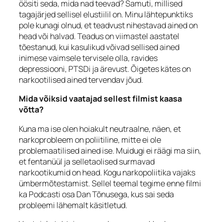
öösiti seda, mida nad teevad? Samuti, millised
tagajärjed sellisel elustiilil on. Minu lähtepunktiks
pole kunagi olnud, et teadvust nihestavad ained on
head või halvad. Teadus on viimastel aastatel
tõestanud, kui kasulikud võivad sellised ained
inimese vaimsele tervisele olla, ravides
depressiooni, PTSDi ja ärevust. Õigetes kätes on
narkootilised ained tervendav jõud.
Mida võiksid vaatajad sellest filmist kaasa
võtta?
Kuna ma ise olen hoiakult neutraalne, näen, et
narkoprobleem on poliitiline, mitte ei ole
problemaatilised ained ise. Muidugi ei räägi ma siin,
et fentanüül ja selletaolised surmavad
narkootikumid on head. Kogu narkopoliitika vajaks
ümbermõtestamist. Sellel teemal tegime enne filmi
ka Podcasti osa Dan Tõnusega, kus sai seda
probleemi lähemalt käsitletud.