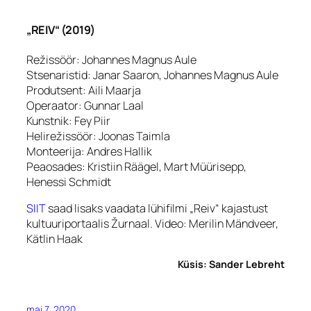
„REIV“ (2019)
Režissöör: Johannes Magnus Aule
Stsenaristid: Janar Saaron, Johannes Magnus Aule
Produtsent: Aili Maarja
Operaator: Gunnar Laal
Kunstnik: Fey Piir
Helirežissöör: Joonas Taimla
Monteerija: Andres Hallik
Peaosades: Kristiin Räägel, Mart Müürisepp,
Henessi Schmidt
SIIT
saad lisaks vaadata lühifilmi „Reiv“ kajastust
kultuuriportaalis Žurnaal. Video: Merilin Mändveer,
Kätlin Haak
Küsis: Sander Lebreht
mai 7, 2020