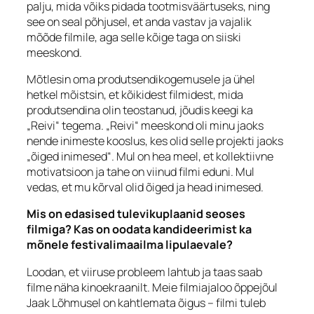
palju, mida võiks pidada tootmisväärtuseks,
ning
see on seal põhjusel, et anda vastav ja vajalik
mõõde filmile, aga selle kõige taga on siiski
meeskond.
Mõtlesin oma produtsendikogemusele ja ühel
hetkel mõistsin, et kõikidest filmidest, mida
produtsendina olin teostanud, jõudis keegi ka
„Reivi“ tegema. „Reivi“ meeskond oli minu jaoks
nende inimeste kooslus, kes olid selle projekti jaoks
„õiged inimesed“. Mul on hea meel, et kollektiivne
motivatsioon ja tahe on viinud filmi eduni. Mul
vedas, et mu kõrval olid õiged ja head inimesed.
Mis on edasised tulevikuplaanid seoses
filmiga? Kas on oodata kandideerimist ka
mõnele festivalimaailma lipulaevale?
Loodan, et viiruse probleem lahtub ja taas saab
filme näha kinoekraanilt. Meie filmiajaloo õppejõul
Jaak Lõhmusel on kahtlemata õigus – filmi tuleb