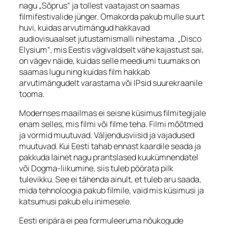
nagu „Sõprus“ ja tollest vaatajast on saamas
filmifestivalide jünger. Omakorda pakub mulle suurt
huvi, kuidas arvutimängud hakkavad
audiovisuaalset jutustamismalli nihestama. „Disco
Elysium“, mis Eestis vägivaldselt vähe kajastust sai,
on vägev näide, kuidas selle meediumi tuumaks on
saamas lugu ning kuidas film hakkab
arvutimängudelt varastama või IPsid suurekraanile
tooma.
Modernses maailmas ei seisne küsimus filmitegijale
enam selles, mis filmi või filme teha. Filmi mõõtmed
ja vormid muutuvad. Väljendusviisid ja vajadused
muutuvad. Kui Eesti tahab ennast kaardile seada ja
pakkuda lainet nagu prantslased kuukümnendatel
või Dogma-liikumine, siis tuleb pöörata pilk
tulevikku. See ei tähenda ainult, et tuleb aru saada,
mida tehnoloogia pakub filmile, vaid mis küsimusi ja
katsumusi pakub elu inimesele.
Eesti eripära ei pea formuleeruma nõukogude