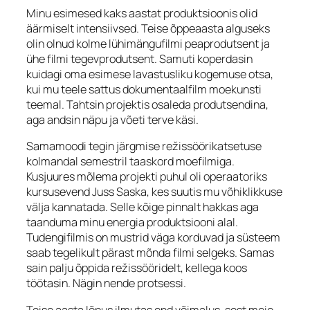
Minu esimesed kaks aastat produktsioonis olid
äärmiselt intensiivsed. Teise õppeaasta alguseks
olin olnud kolme lühimängufilmi peaprodutsent ja
ühe filmi tegevprodutsent. Samuti koperdasin
kuidagi oma esimese lavastusliku kogemuse otsa,
kui mu teele sattus dokumentaalfilm moekunsti
teemal. Tahtsin projektis osaleda produtsendina,
aga andsin näpu ja võeti terve käsi.
Samamoodi tegin järgmise režissöörikatsetuse
kolmandal semestril taaskord moefilmiga.
Kusjuures mõlema projekti puhul oli operaatoriks
kursusevend Juss Saska, kes suutis mu võhiklikkuse
välja kannatada. Selle kõige pinnalt hakkas aga
taanduma minu energia produktsiooni alal.
Tudengifilmis on mustrid väga korduvad ja süsteem
saab tegelikult pärast mõnda filmi selgeks. Samas
sain palju õppida režissööridelt, kellega koos
töötasin. Nägin nende protsessi.
Teise aasta lõpus ilmutas end võimalus, sest meie