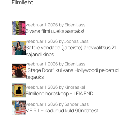
Filmileht
veebruar 1, 2026
by Eiden Lass
5 vana filmi uueks aastaks!
veebruar 1, 2026
by Joonas Lass
Safdie vendade (ja teiste) ärevvalitsus 21.
sajandi kinos
veebruar 1, 2026
by Eiden Lass
„Stage Door“ kui vana Hollywoodi peidetud
tagauks
veebruar 1, 2026
by Kinoraakel
Filmilehe horoskoop – LEIA END!
veebruar 1, 2026
by Sander Laas
V.E.R.I. – kadunud kuld 90ndatest