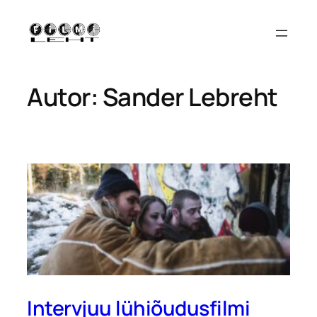
Liigu
sisu
juurde
Autor:
Sander Lebreht
Intervjuu lühiõudusfilmi