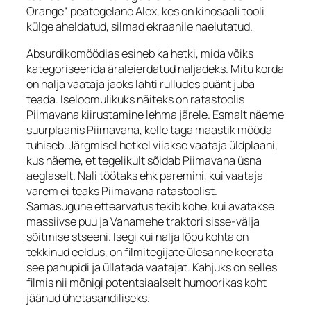
Orange“ peategelane Alex, kes on kinosaali tooli
külge aheldatud, silmad ekraanile naelutatud.
Absurdikomöödias esineb ka hetki, mida võiks
kategoriseerida äraleierdatud naljadeks. Mitu korda
on nalja vaataja jaoks lahti rulludes puänt juba
teada. Iseloomulikuks näiteks on ratastoolis
Piimavana kiirustamine lehma järele. Esmalt näeme
suurplaanis Piimavana, kelle taga maastik mööda
tuhiseb. Järgmisel hetkel viiakse vaataja üldplaani,
kus näeme, et tegelikult sõidab Piimavana üsna
aeglaselt. Nali töötaks ehk paremini, kui vaataja
varem ei teaks Piimavana ratastoolist.
Samasugune ettearvatus tekib kohe, kui avatakse
massiivse puu ja Vanamehe traktori sisse-välja
sõitmise stseeni. Isegi kui nalja lõpu kohta on
tekkinud eeldus, on filmitegijate ülesanne keerata
see pahupidi ja üllatada vaatajat. Kahjuks on selles
filmis nii mõnigi potentsiaalselt humoorikas koht
jäänud ühetasandiliseks.