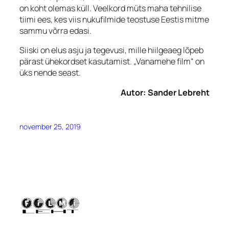
on koht olemas küll. Veelkord müts maha tehnilise
tiimi ees, kes viis nukufilmide teostuse Eestis mitme
sammu võrra edasi.
Siiski on elus asju ja tegevusi, mille hiilgeaeg lõpeb
pärast ühekordset kasutamist. „Vanamehe film“ on
üks nende seast.
Autor: Sander Lebreht
november 25, 2019