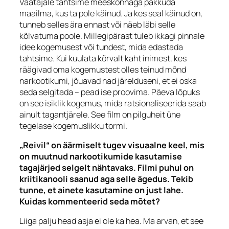
Vaatajale tahtsime meeskonnaga pakkuda
maailma, kus ta pole käinud. Ja kes seal käinud on,
tunneb selles ära ennast või näeb läbi selle
kõlvatuma poole. Millegipärast tuleb ikkagi pinnale
idee kogemusest või tundest, mida edastada
tahtsime. Kui kuulata kõrvalt kaht inimest, kes
räägivad oma kogemustest olles teinud mõnd
narkootikumi, jõuavad nad järelduseni, et ei oska
seda selgitada – pead ise proovima. Päeva lõpuks
on see isiklik kogemus, mida ratsionaliseerida saab
ainult tagantjärele. See film on pilguheit ühe
tegelase kogemuslikku tormi.
„Reivil“ on äärmiselt tugev visuaalne keel, mis
on muutnud narkootikumide kasutamise
tagajärjed selgelt nähtavaks. Filmi puhul on
kriitikanooli saanud aga selle ägedus. Tekib
tunne, et ainete kasutamine on just lahe.
Kuidas kommenteerid seda mõtet?
Liiga palju head asja ei ole ka hea. Ma arvan, et see