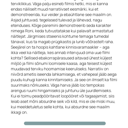
terviklikkus. Väga palju esineb filmis hetki, mis ei kanna
endas näiliselt muud narratiivset eesmärki, kui et
demonstreerida, kui veider ja ebaühtlane see maailm on.
Asjad juhtuvad, tegelased tulevad ja lähevad, nagu
etenduses. Kõige paremini demonstreerib seda karakter
nimega Roni, keda tutvustatakse kui palavalt armastatud
näitlejat. Järgmises stseenis kohtume temaga tumedal
tänaval, kus ta magab prügikastis ja lunib võõrastelt raha.
Seejärel on ta hoopis kahtlane kinnisvaramaakler – aga
ikka veel ka näitleja, kes annab intervjuud oma uue filmi
kohta? Sellised ebakorrapärasused aitavad ühest küljest
miljöö ja filmi sõnumi loomisele kaasa, aga teisest küljest
muudavad terviku hoomamise keeruliseks. Narratiiv on
niivõrd ametis iseenda lahkamisega, et vahepeal jääb aega
puudu kuhugi kanna kinnitamiseks. Ja see on ilmselt ka filmi
suurimaks nõrkuseks. Väga harva jääb loo tempokas
arengus ruumi hingamiseks ja juhtunu üle juurdlemiseks.
Kui ei toimu peadpööritavat loopööret või tagaajamist, siis
leiab aset mõni absurdne seik või kild, mis ei ole miski muu,
kui meeldetuletus selle kohta, kui absurdne see maailm
ikkagi on.