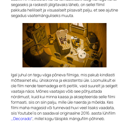
segaseks ja raskesti jälgitavaks läheb, on sellel filmil
pakkuda heliliselt ja visuaalselt piisavalt palju, et see ajutine
segadus vaatemänguliseks muuta.
Igal juhul on tegu väga põneva filmiga, mis pakub kindlasti
mõtteainet elu, ühiskonna ja eksistentsi üle. Loomulikult ei
ole film nende teemadega eriti peitlik, vaid suurelt ja selgelt
vaataja näos. Mõnes vaatajas võib see põhjustada
nördimust, kuid kui minna kaasa ja aksepteerida selle filmi
formaati, siis on siin palju, mille üle naerda ja mõelda. Kes
filmi maha magasid või tunnevad huvi veel lisaks vaadata,
siis Youtube’is on saadaval originaalne 2016. aasta lühifilm
,,Decorado“
, millel kogu täispikk mängufilm põhineb.