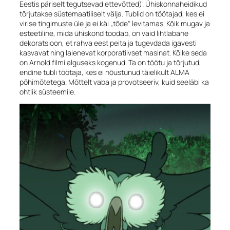
Eestis päriselt tegutsevad ettevõtted). Ühiskonnaheidikud
tõrjutakse süstemaatiliselt välja. Tublid on töötajad, kes ei
virise tingimuste üle ja ei käi „tõde“ levitamas. Kõik mugav ja
esteetiline, mida ühiskond toodab, on vaid lihtlabane
dekoratsioon, et rahva eest peita ja tugevdada igavesti
kasvavat ning laienevat korporatiivset masinat. Kõike seda
on Arnold filmi alguseks kogenud. Ta on töötu ja tõrjutud,
endine tubli töötaja, kes ei nõustunud täielikult ALMA
põhimõtetega. Mõttelt vaba ja provotseeriv, kuid seeläbi ka
ohtlik süsteemile.