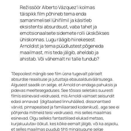
Režissöör Alberto Vázquez’i kolmas
täispikk film põhineb tema enda
samanimelisel lühifilmil ja käsitleb
eksistentsi absurdsust, vaba tahet ja
emotsionaalsete sidemete rolli ükskõikses
ühiskonnas. Lugu räägib hiirekesest
Arnoldist ja tema püüdlustest põgeneda
maailmast, mis teda jälgib, aheldab ja
ahistab. Või vähemalt nii talle tundub?
Tõepoolest mängib see film üsna tugevalt päriselt
absurdse reaalsuse ja jutustaja ebausaldusväärsusega.
Algusest saadik on selge, et Arnold on endaga pahuksis ja
pidevas meeltesegaduses. See tõsiasi seletaks suuresti
filmis esinevaid veidruseid, mis Arnoldi vaimset seisundit
edasi annavad (digitaalsed linnuhääled, dissonantsed
värvid, pinnapealsed ja familiaarsed kodanikud), aga see ei
põhjenda mitmeid teisi veidruseid, mis selles maailmas
esinevad. Olgu selleks fantastilised elukad metsas,
kurjakuulutav öökull, kes kõike eemalt jälgib, või ka asjaolu,
et selles maailmas puudub tihti mingisugune selge