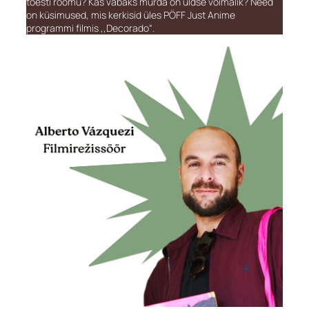
tõesti rõõmu? Kas vabaks murda on üldse võimalik? Need
on küsimused, mis kerkisid üles PÖFF Just Anime
programmi filmis ,,Decorado“.