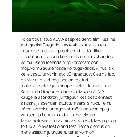
Kõige tipus istub ALMA asepresident, filmi keskne
antagonist Gregorio, kes elab luksuslikku elu
keskmise kodaniku probleemidest täielikult
eraldatuna. Ta näeb kõiki enda ümber vahendi ja
võimalusena iseenda ning korporatsiooni
mõjuvõimu suurendada või tugevdada. Ainus isik,
kelle vastu ta vähimatki sümpaatsust üles näitab,
on Maria, ehkki isegi see on rajatud
materiaalsetele ja pinnapealsetele lubadustele.
Kõik, mida Gregori endast kujutab, on ALMA
kauge ja asendatav juhtfiguur, kes peab ennast
ainsaks ja asendamatult tähtsaks isikuks. Tema
kõrval on teise antagonisti mõju loos esmapilgul
väiksem ja kohalolu üldisem. Selleks on
taevalaotuses tiirutav hiiglaslik öökull, kes jälgib ja
toitub all olevatest olenditest. Tema olemus on
metslaslikum ja ürgsem, tema võim on