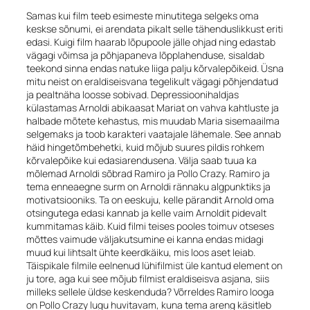
Samas kui film teeb esimeste minutitega selgeks oma
keskse sõnumi, ei arendata pikalt selle tähenduslikkust eriti
edasi. Kuigi film haarab lõpupoole jälle ohjad ning edastab
vägagi võimsa ja põhjapaneva lõpplahenduse, sisaldab
teekond sinna endas natuke liiga palju kõrvalepõikeid. Üsna
mitu neist on eraldiseisvana tegelikult vägagi põhjendatud
ja pealtnäha loosse sobivad. Depressioonihaldjas
külastamas Arnoldi abikaasat Mariat on vahva kahtluste ja
halbade mõtete kehastus, mis muudab Maria sisemaailma
selgemaks ja toob karakteri vaatajale lähemale. See annab
häid hingetõmbehetki, kuid mõjub suures pildis rohkem
kõrvalepõike kui edasiarendusena. Välja saab tuua ka
mõlemad Arnoldi sõbrad Ramiro ja Pollo Crazy. Ramiro ja
tema enneaegne surm on Arnoldi rännaku algpunktiks ja
motivatsiooniks. Ta on eeskuju, kelle pärandit Arnold oma
otsingutega edasi kannab ja kelle vaim Arnoldit pidevalt
kummitamas käib. Kuid filmi teises pooles toimuv otseses
mõttes vaimude väljakutsumine ei kanna endas midagi
muud kui lihtsalt ühte keerdkäiku, mis loos aset leiab.
Täispikale filmile eelnenud lühifilmist üle kantud element on
ju tore, aga kui see mõjub filmist eraldiseisva asjana, siis
milleks sellele üldse keskenduda? Võrreldes Ramiro looga
on Pollo Crazy lugu huvitavam, kuna tema areng käsitleb