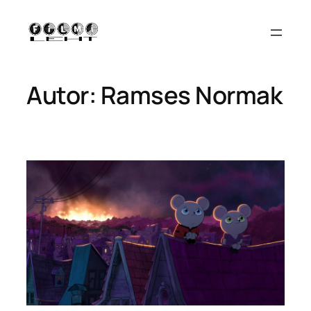
Liigu
sisu
juurde
Autor:
Ramses Normak