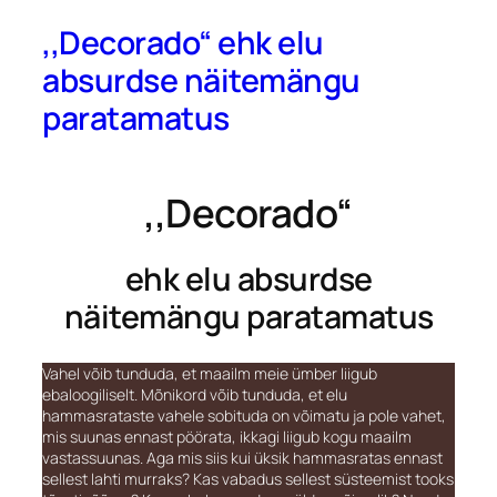
,,Decorado“ ehk elu
absurdse näitemängu
paratamatus
,,Decorado“
ehk elu absurdse
näitemängu paratamatus
Vahel võib tunduda, et maailm meie ümber liigub
ebaloogiliselt. Mõnikord võib tunduda, et elu
hammasrataste vahele sobituda on võimatu ja pole vahet,
mis suunas ennast pöörata, ikkagi liigub kogu maailm
vastassuunas. Aga mis siis kui üksik hammasratas ennast
sellest lahti murraks? Kas vabadus sellest süsteemist tooks