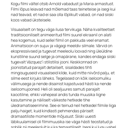
Kogu filmi vältel otsib Arnold vabadust ja Maria armastust.
Filmi lõpus leiavad nad mõlemad taas teineteise ja isegi kui
nad teavad, et nad ei saa olla lõplikult vabad, on nad siiski
koos vabad üksteisele.
Visuaalselt on tegu väga ilusa tervikuga. Näha kvaliteetset
traditsiooniliselt animeeritud filmi suurel ekraanil on alati
hea kogemus, kuid sellel filmil on pakkuda veel enamat.
Animatsioon on sujuv ja vägagi meeldiv silmale. Värvid on
ekspressiivsed ja tugevat meeleolu loovad ning üleüldine
kunstiline suund selge ja omapärane, kandes endaga siiski
tugevalt Vázquez’i stilistilisi jooni. Keskkonnad on
joonistatud parajalt detailselt, sisaldades tihti
mingisuguseid visuaalseid kilde, kuid mitte niivõrd palju, et
silme eest kirjuks läheks. Tegelased on kõik iseloomuliku
välimusega ja nende disainist kajastuvad hästi ka nende
iseloomujooned. Heli oli sealjuures samuti parajalt
kaootiline, ehkki vahepeal andis tunda muusika liigne
kasutamine ja näiliselt väikeste hetkede tihe
üledramatiseerimine. See ei teinud neil hetkedel filmile liiga
palju haiget, kuid kindlasti pehmendas päriselt
dramaatiliste momentide mõjusust. Siiski uuesti
läbikuulamisel oli filmimuusika ise väga hästi teostatud ja
sobilik nii meeleolult kui ka temaatiliselt. Isegi kui lugu vahel