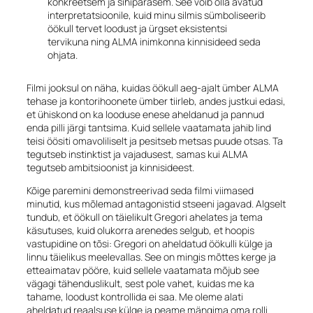
konkreetsem ja sihipärasem. See võib olla avatud
interpretatsioonile, kuid minu silmis sümboliseerib
öökull tervet loodust ja ürgset eksistentsi
tervikuna ning ALMA inimkonna kinnisideed seda
ohjata.
Filmi jooksul on näha, kuidas öökull aeg-ajalt ümber ALMA
tehase ja kontorihoonete ümber tiirleb, andes justkui edasi,
et ühiskond on ka looduse enese aheldanud ja pannud
enda pilli järgi tantsima. Kuid sellele vaatamata jahib lind
teisi öösiti omavoliliselt ja pesitseb metsas puude otsas. Ta
tegutseb instinktist ja vajadusest, samas kui ALMA
tegutseb ambitsioonist ja kinnisideest.
Kõige paremini demonstreerivad seda filmi viimased
minutid, kus mõlemad antagonistid stseeni jagavad. Algselt
tundub, et öökull on täielikult Gregori ahelates ja tema
käsutuses, kuid olukorra arenedes selgub, et hoopis
vastupidine on tõsi: Gregori on aheldatud öökulli külge ja
linnu täielikus meelevallas. See on mingis mõttes kerge ja
etteaimatav pööre, kuid sellele vaatamata mõjub see
vägagi tähenduslikult, sest pole vahet, kuidas me ka
tahame, loodust kontrollida ei saa. Me oleme alati
aheldatud reaalsuse külge ja peame mängima oma rolli.