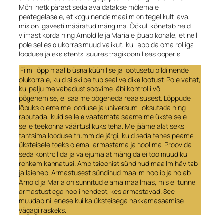
Mõni hetk pärast seda avaldatakse mõlemale
peategelasele, et kogu nende maailm on tegelikult lava,
mis on igavesti määratud mängima. Öökull kõnetab neid
viimast korda ning Arnoldile ja Mariale jõuab kohale, et neil
pole selles olukorras muud valikut, kui leppida oma rolliga
looduse ja eksistentsi suures tragikoomilises ooperis.
Filmi lõpp maalib üsna küünilise ja lootusetu pildi nende
olukorrale, kuid siiski peitub seal veidike lootust. Pole vahet,
kui palju me vabadust soovime läbi kontrolli või
põgenemise, ei saa me põgeneda reaalsusest. Lõppude
lõpuks oleme me looduse ja universumi loksutada ning
raputada, kuid sellele vaatamata saame me üksteisele
selle teekonna väärtuslikuks teha. Me jääme alatiseks
tantsima looduse trummide järgi, kuid seda tehes peame
üksteisele toeks olema, armastama ja hoolima. Proovida
seda kontrollida ja valejumalat mängida ei too muud kui
rohkem kannatusi. Ambitsioonist sündinud maailm hävitab
ja laieneb. Armastusest sündinud maailm hoolib ja hoiab.
Arnold ja Maria on sunnitud elama maailmas, mis ei tunne
armastust ega hooli nendest, kes armastavad. See
muudab nii enese kui ka üksteisega hakkamasaamise
vägagi raskeks.