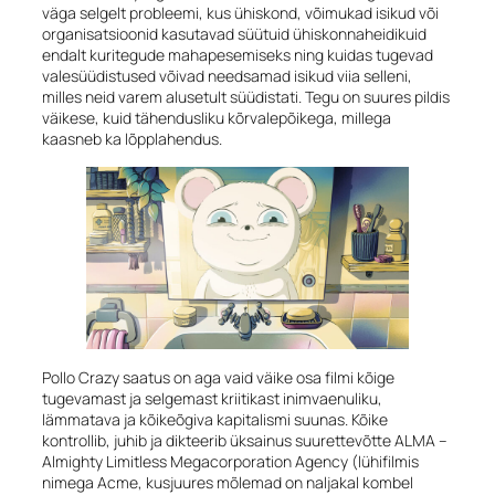
väga selgelt probleemi, kus ühiskond, võimukad isikud või
organisatsioonid kasutavad süütuid ühiskonnaheidikuid
endalt kuritegude mahapesemiseks ning kuidas tugevad
valesüüdistused võivad needsamad isikud viia selleni,
milles neid varem alusetult süüdistati. Tegu on suures pildis
väikese, kuid tähendusliku kõrvalepõikega, millega
kaasneb ka lõpplahendus.
Pollo Crazy saatus on aga vaid väike osa filmi kõige
tugevamast ja selgemast kriitikast inimvaenuliku,
lämmatava ja kõikeõgiva kapitalismi suunas. Kõike
kontrollib, juhib ja dikteerib üksainus suurettevõtte ALMA –
Almighty Limitless Megacorporation Agency
(lühifilmis
nimega Acme, kusjuures mõlemad on naljakal kombel