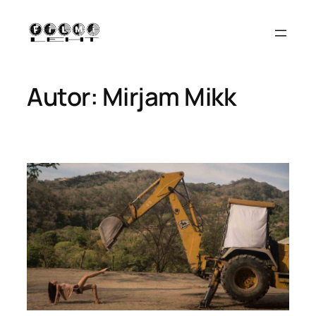
Liigu
sisu
juurde
Autor:
Mirjam Mikk