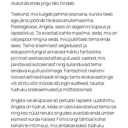
olukorda enda pilgu läbi hindab.
Teekond, mis kulgeb pehme sosinana, kuniks teeb
aga järsu pöörde täiskasvanutemaailma.
Peategelase, Angela, sees on segamini küpsus ja
lapselikkus. Ta avastab kahte maailma, seda, mis on
väljaspool ning ka seda, mis pulbitseb tema enda
sees. Tema sisemisest segadusest ja
eskapismitungist annavad märku fantastika
piirimail asetsevad ettekujutused, vaated, mis
paistavad autoaknast ning sulanduvad tema
lendava kujutlusvõimega. Fantastilist realismi
loovad sellised kaadrid nagu tants ekskavaatoriga
või sihitu sõit mööda džungliraudteed, taustal
tüdruku sisekaemused ja mõttesosinad.
Angela varaküpsuse all peitubki lapselik uudishimu.
Angela on tüdruk, keda on üles kasvatanud tema isa
ning kes nüüd neiuks sirgudes avastab enda ümber
esimest korda naised. Filmis ongi tähtsal kohal
kehaline intiimsus, mis antakse edasi tüdruku