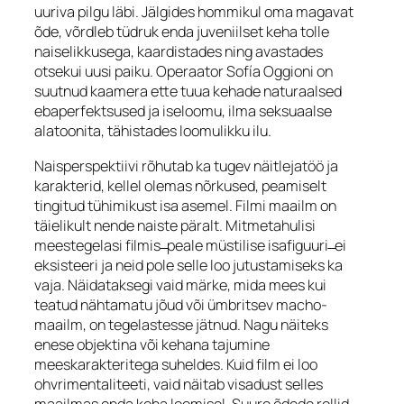
uuriva pilgu läbi. Jälgides hommikul oma magavat
õde, võrdleb tüdruk enda juveniilset keha tolle
naiselikkusega, kaardistades ning avastades
otsekui uusi paiku. Operaator Sofía Oggioni on
suutnud kaamera ette tuua kehade naturaalsed
ebaperfektsused ja iseloomu, ilma seksuaalse
alatoonita, tähistades loomulikku ilu.
Naisperspektiivi rõhutab ka tugev näitlejatöö ja
karakterid, kellel olemas nõrkused, peamiselt
tingitud tühimikust isa asemel. Filmi maailm on
täielikult nende naiste päralt. Mitmetahulisi
meestegelasi filmis ̶ peale müstilise isafiguuri ̶ ei
eksisteeri ja neid pole selle loo jutustamiseks ka
vaja. Näidataksegi vaid märke, mida mees kui
teatud nähtamatu jõud või ümbritsev
macho-
maailm, on tegelastesse jätnud. Nagu näiteks
enese objektina või kehana tajumine
meeskarakteritega suheldes. Kuid film ei loo
ohvrimentaliteeti, vaid näitab visadust selles
maailmas enda koha loomisel. Suure õdede rollid