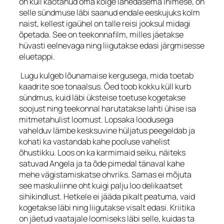
on küll kaotanud oma kõige lähedasema inimese, on
selle sündmuse läbi saanud endale eeskujuks kolm
naist, kellest igaühel on talle reisi jooksul midagi
õpetada. See on teekonnafilm, milles jäetakse
hüvasti eelnevaga ning liigutakse edasi järgmisesse
eluetappi.
Lugu kulgeb lõunamaise kergusega, mida toetab
kaadrite soe tonaalsus. Õed toob kokku küll kurb
sündmus, kuid läbi üksteise toetuse kogetakse
soojust ning teekonnal harutatakse lahti ühise isa
mitmetahulist loomust. Lopsaka loodusega
vahelduv lämbe kesksuvine hüljatus peegeldab ja
kohati ka vastandab kahe pooluse vahelist
õhustikku. Loos on ka karmimaid seiku, näiteks
satuvad Angela ja ta õde pimedal tänaval kahe
mehe vägistamiskatse ohvriks. Samas ei mõjuta
see maskuliinne oht kuigi palju loo delikaatset
sihikindlust. Hetkele ei jääda pikalt peatuma, vaid
kogetakse läbi ning liigutakse visalt edasi. Kriitika
on jäetud vaatajale loomiseks läbi selle, kuidas ta