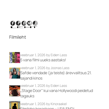
Filmileht
veebruar 1, 2026
by Eiden Lass
5 vana filmi uueks aastaks!
veebruar 1, 2026
by Joonas Lass
Safdie vendade (ja teiste) ärevvalitsus 21.
sajandi kinos
veebruar 1, 2026
by Eiden Lass
„Stage Door“ kui vana Hollywoodi peidetud
tagauks
veebruar 1, 2026
by Kinoraakel
Filmilehe horoskoop – LEIA END!