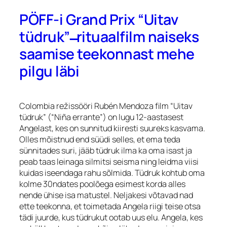
PÖFF-i Grand Prix “Uitav
tüdruk” ̶ rituaalfilm naiseks
saamise teekonnast mehe
pilgu läbi
Colombia režissööri Rubén Mendoza film “Uitav
tüdruk” (“Niña errante”) on lugu 12-aastasest
Angelast, kes on sunnitud kiiresti suureks kasvama.
Olles mõistnud end süüdi selles, et ema teda
sünnitades suri, jääb tüdruk ilma ka oma isast ja
peab taas leinaga silmitsi seisma ning leidma viisi
kuidas iseendaga rahu sõlmida. Tüdruk kohtub oma
kolme 30ndates poolõega esimest korda alles
nende ühise isa matustel. Neljakesi võtavad nad
ette teekonna, et toimetada Angela riigi teise otsa
tädi juurde, kus tüdrukut ootab uus elu. Angela, kes