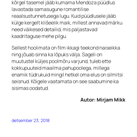
kõrgel tasemel jääb kumama Mendoza püüdlus
lavastada samasugune romantilise
reaalsustunnetusega lugu. Kuid püüdlusele jääb
külge kergelt klišeelik maik, millest annavad märku
need väikesed detailid, mis paljastavad
kaadritaguse mehe pilgu.
Sellest hoolimata on film ikkagi teekond naiseikka
ning jõuab sinna ka lõpuks välja. Sageli on
muutustel küljes poolmõru varjund, tuleb ette
kokkupuuteid maailma pahupoolega, millega
enamik tüdrukuid mingil hetkel oma elus on silmitsi
seisnud. Kõigele vaatamata on see saabumine ka
sisimas oodatud.
Autor: Mirjam Mikk
detsember 23, 2018