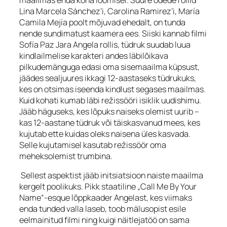
Lina Marcela Sánchez’i, Carolina Ramirez’i, María
Camila Mejía poolt mõjuvad ehedalt, on tunda
nende sundimatust kaamera ees. Siiski kannab filmi
Sofía Paz Jara Angela rollis, tüdruk suudab luua
kindlailmelise karakteri andes läbilõikava
pilkudemänguga edasi oma sisemaailma küpsust,
jäädes sealjuures ikkagi 12-aastaseks tüdrukuks,
kes on otsimas iseenda kindlust segases maailmas.
Kuid kohati kumab läbi režissööri isiklik uudishimu.
Jääb häguseks, kes lõpuks naiseks olemist uurib –
kas 12-aastane tüdruk või täiskasvanud mees, kes
kujutab ette kuidas oleks naisena üles kasvada.
Selle kujutamisel kasutab režissöör oma
meheksolemist trumbina.
Sellest aspektist jääb initsiatsioon naiste maailma
kergelt poolikuks. Pikk staatiline „Call Me By Your
Name“-
esque
lõppkaader Angelast, kes viimaks
enda tunded valla laseb, toob mälusopist esile
eelmainitud filmi ning kuigi näitlejatöö on sama