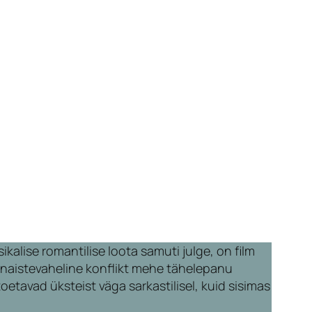
ikalise romantilise loota samuti julge, on film
e naistevaheline konflikt mehe tähelepanu
etavad üksteist väga sarkastilisel, kuid sisimas