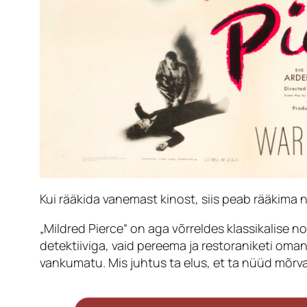
Kui rääkida vanemast kinost, siis peab rääkima
n
„Mildred Pierce“ on aga võrreldes klassikalise
no
detektiiviga, vaid pereema ja restoraniketi oman
vankumatu. Mis juhtus ta elus, et ta nüüd mõrv