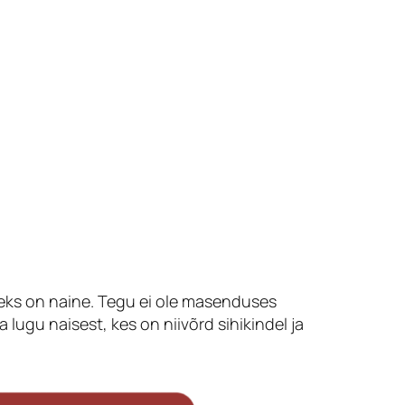
aseks on naine. Tegu ei ole masenduses
 lugu naisest, kes on niivõrd sihikindel ja