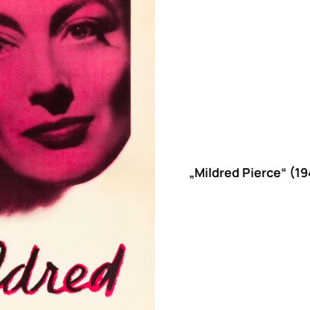
„Mildred Pierce“ (1