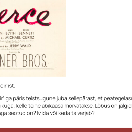
oir
’ist.
ir
’iga päris teistsugune juba sellepärast, et peategel
ikuga, kelle teine abikaasa mõrvatakse. Lõbus on jälgida
aga seotud on? Mida või keda ta varjab?