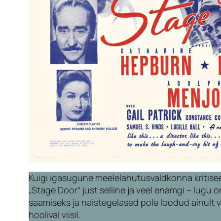
Kuigi igasugune meelelahutusvaldkonna kritiseerim
„Stage Door“ just selline ja veel enamgi – lug
saamiseks ja naistegelased pole loodud ainult va
hoolival viisil.