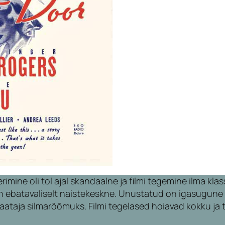
ine oli tol ajal skandaalne ja filmi tegemine ilma klass
u on ebatavaliselt naistekeskne. Unustatud on igasugun
ataja silmarõõmuks. Filmi tegelased hoiavad kokku ja to