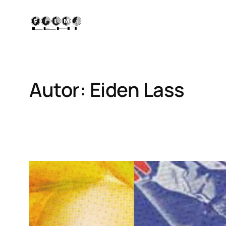
Liigu
sisu
juurde
Autor:
Eiden Lass